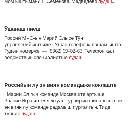
мом ыштыман? Н.Семёнова. Медведево
лудаш…
Ӱшанаш лиеш
Россий МЧС-ын Марий Элысе Тӱҥ
управленийыштыже «Ӱшан телефон» пашам ышта.
Тудын номерже — (8362) 69-02-63. Телефон кыл
ведомствын специалистше
лудаш…
Российын лу эн виян командыже коклаште
Марий Эл гыч команде Москваште эртыше
Знание.Игра интеллектуал турнирын финалыштыже
эн виян лу команде радамыш пурталтын. Тиде
турнир
лудаш…