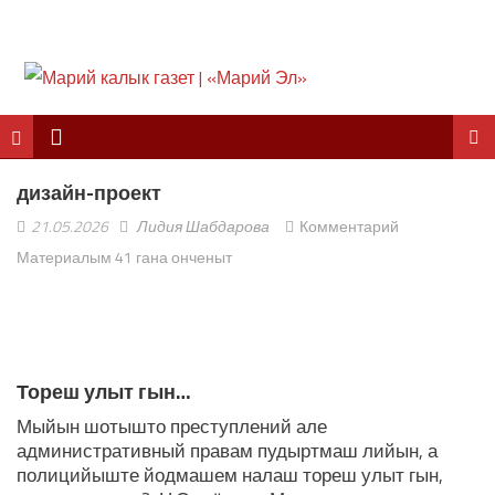
дизайн-проект
21.05.2026
Лидия Шабдарова
Комментарий
Материалым 41 гана онченыт
ЛУДАШ ТЕМЛЕНА:
Тореш улыт гын…
Мыйын шотышто преступлений але
административный правам пудыртмаш лийын, а
полицийыште йодмашем налаш тореш улыт гын,