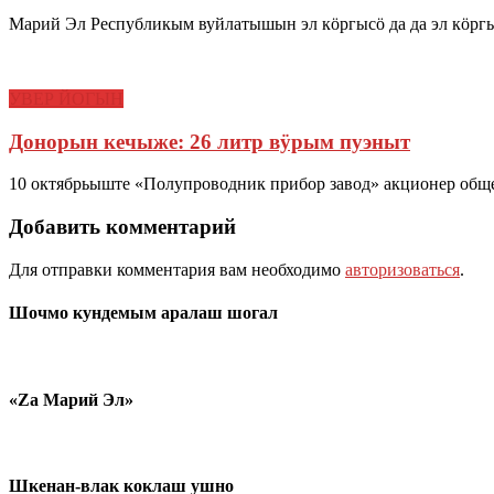
Марий Эл Республикым вуйлатышын эл кӧргысӧ да да эл кӧрг
УВЕР ЙОГЫН
Донорын кечыже: 26 литр вӱрым пуэныт
10 октябрьыште «Полупроводник прибор завод» акционер общ
Добавить комментарий
Для отправки комментария вам необходимо
авторизоваться
.
Шочмо кундемым аралаш шогал
«Zа Марий Эл»
Шкенан-влак коклаш ушно