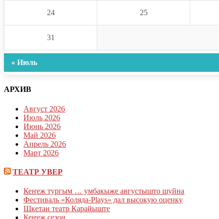
24
25
31
« Июль
АРХИВ
Август 2026
Июль 2026
Июнь 2026
Май 2026
Апрель 2026
Март 2026
ТЕАТР УВЕР
Кеҥеж тургым … умбакыже августышто шуйна
Фестиваль «Коляда-Plays» дал высокую оценку
Шкетан театр Карайыште
Кеҥеж сезон