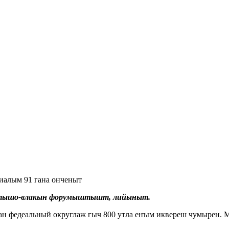
иалым 91 гана онченыт
ыктышо-влакын форумыштышт, лийыныт.
н федеальный округлаж гыч 800 утла еҥым иквереш чумырен.