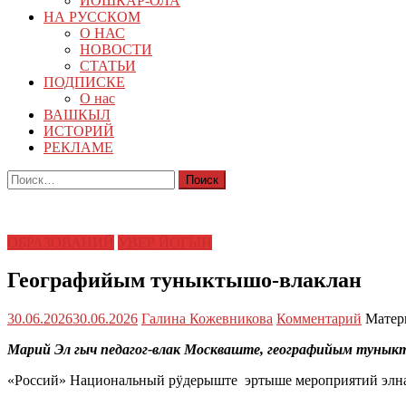
ЙОШКАР-ОЛА
НА РУССКОМ
О НАС
НОВОСТИ
СТАТЬИ
ПОДПИСКЕ
О нас
ВАШКЫЛ
ИСТОРИЙ
РЕКЛАМЕ
Найти:
ОБРАЗОВАНИЙ
УВЕР ЙОГЫН
Географийым туныктышо-влаклан
30.06.2026
30.06.2026
Галина Кожевникова
Комментарий
Матер
Марий Эл гыч педагог-влак Москваште, географийым тун
«Россий» Национальный рӱдерыште эртыше мероприятий элна