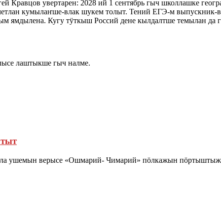
 Кравцов увертарен: 2028 ий 1 сентябрь гыч школлашке геогр
метлан кумылаҥше-влак шукем толыт. Тений ЕГЭ-м выпускник-вл
м ямдылена. Кугу тӱткыш Россий дене кылдалтше темылан да ге
лысе лаштыкше гыч налме.
лтыт
а ушемын верысе «Ошмарий- Чимарий» пӧлкажын пӧртыштыжӧ 