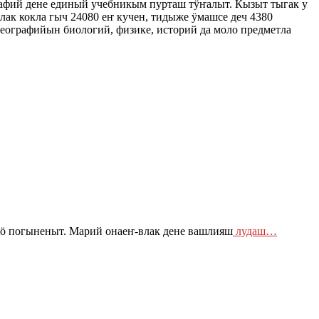
афий дене единый учебникым пурташ тӱҥалыт. Кызыт тыгак у
ак кокла гыч 24080 еҥ кучен, тидыже ӱмашсе деч 4380
ографийын биологий, физике, историй да моло предметла
погыненыт. Марий онаеҥ-влак дене вашлияш
лудаш…