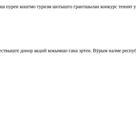
ыш пурен коштмо туризм шотышто грантшылан конкурс теният 
ествыште донор акций кокымшо гана эртен. Вӱрым налме респ