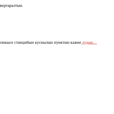
увертаралтын.
убликысе станцийын куснылшо пунктшо кажне
лудаш…