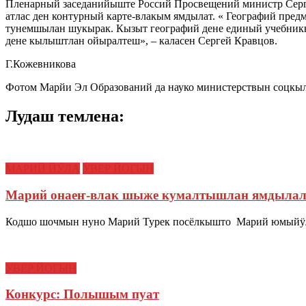
Пленарный заседанийыште Россий Просвещений министр Сергей
атлас ден контурный карте-влакым ямдылат. « Географий пред
тунемшылан шукырак. Кызыт географий дене единый учебникы
дене кылыштлан ойыралтеш», – каласен Сергей Кравцов.
Г.Кожевникова
Фотом Марйи Эл Образований да науко министерствын соцкы
Лудаш темлена:
МАРИЙ ЙӰЛА
УВЕР ЙОГЫН
Марий онаеҥ-влак шыже кумалтышлан ямдыла
Кодшо шочмын нуно Марий Турек посёлкышто Марий юмыйӱл
УВЕР ЙОГЫН
Конкурс: Полышым пуат