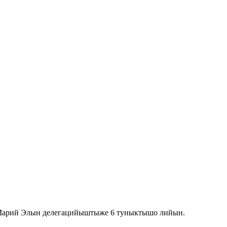
 Марий Элын делегацийыштыже 6 туныктышо лийын.