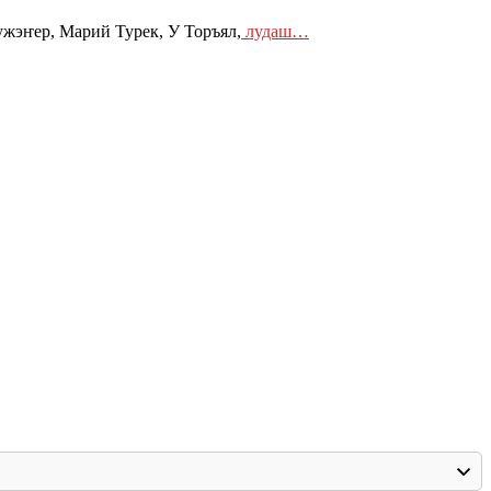
жэҥер, Марий Турек, У Торъял,
лудаш…