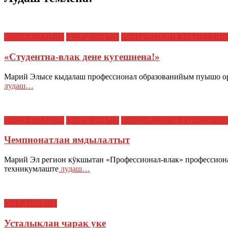
ОБРАЗОВАНИЙ
УВЕР ЙОГЫН
ШИНЧЫМАШ КУГОРНЫШ
«Студентна-влак дене кугешнена!»
Марий Элысе кыдалаш профессионал образованийым пуышо ор
лудаш…
ОБРАЗОВАНИЙ
УВЕР ЙОГЫН
ШИНЧЫМАШ КУГОРНЫШ
Чемпионатлан ямдылалтыт
Марий Эл регион кӱкшытан «Профессионал-влак» профессиона
техникумлаште
лудаш…
УВЕР ЙОГЫН
Усталыклан чарак уке