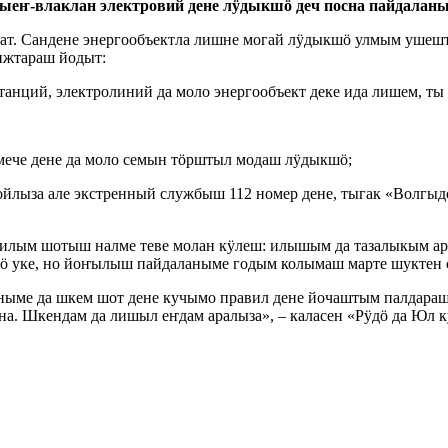
ыеҥ-влаклан электровий дене лӱдыкшӧ деч посна пайдала
. Сандене энергообъектла лишне могай лӱдыкшӧ улмым ушештар
ижтараш йодыт:
станций, электролиний да моло энергообъект деке ида лишем, т
мече дене да моло семын тӧрштыл модаш лӱдыкшӧ;
йлыза але экстренный службыш 112 номер дене, тыгак «Волгыд
илым шотыш налме теве молан кӱлеш: илышым да тазалыкым ара
жӧ уке, но йоҥылыш пайдаланыме годым колымаш марте шуктен 
ыме да шкем шот дене кучымо правил дене йочаштым палдараш а
а. Шкендам да лишыл еҥдам аралыза», – каласен «Рӱдӧ да Юл