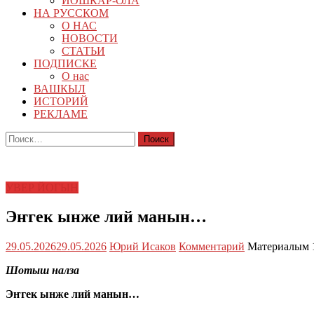
ЙОШКАР-ОЛА
НА РУССКОМ
О НАС
НОВОСТИ
СТАТЬИ
ПОДПИСКЕ
О нас
ВАШКЫЛ
ИСТОРИЙ
РЕКЛАМЕ
Найти:
УВЕР ЙОГЫН
Эҥгек ынже лий манын…
29.05.2026
29.05.2026
Юрий Исаков
Комментарий
Материалым 1
Шотыш налза
Эҥгек ынже лий манын…