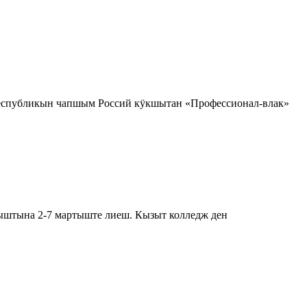
еспубликын чапшым Россий кӱкшытан «Профессионал-влак»
ыштына 2-7 мартыште лиеш. Кызыт колледж ден