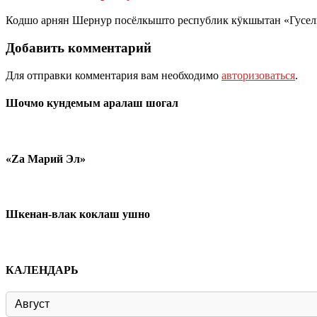
Кодшо арнян Шернур посёлкышто республик кӱкшытан «Гусель
Добавить комментарий
Для отправки комментария вам необходимо
авторизоваться
.
Шочмо кундемым аралаш шогал
«Zа Марий Эл»
Шкенан-влак коклаш ушно
КАЛЕНДАРЬ