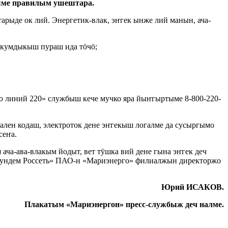
ныме правилым ушештара.
ыде ок лий. Энергетик-влак, эҥгек ынже лий манын, ача-
ы кумдыкыш пураш ида тӧчӧ;
о линий 220» службыш кече мучко яра йыҥгыртыме 8-800-220-
лен кодаш, электроток дене эҥгекыш логалме да сусыргымо
сеҥа.
ча-ава-влакым йодыт, вет тӱшка вий дене гына эҥгек деч
 кундем Россеть» ПАО-н «Мариэнерго» филиалжын директоржо
Юрий ИСАКОВ.
Плакатым «Мариэнергон» пресс-службыж деч налме.