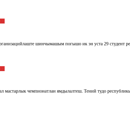
ТО
ганизацийлаште шинчымашым погышо ик эн уста 29 студент р
ТО
л мастарлык чемпионатлан ямдылалтеш. Тений тудо республик