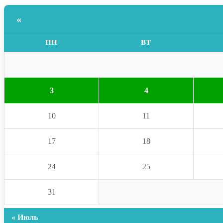
«
ПН
ВТ
3
4
10
11
17
18
24
25
31
« Июль