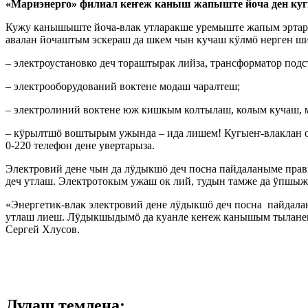
«Мариэнерго» филиал кеҥеж каныш жапыште йоча ден куг
Кужу канышыште йоча-влак утларакше уремыште жапым эртарат
авалан йочаштым эскераш да шкем чын кучаш кӱлмӧ нерген ш
– электроустановко деч тораштырак лийза, трансформатор под
– электрооборудований воктене модаш чаралтеш;
– электролиний воктене юж кишкым колтылаш, колым кучаш, 
– кӱрылтшӧ воштырым ужында – ида лишем! Кугыеҥ-влаклан о
0-220 телефон дене увертарыза.
Электровий дене чын да лӱдыкшӧ деч посна пайдаланыме прав
деч утлаш. Электротокым ужаш ок лий, тудын тамже да ӱпшы
«Энергетик-влак электровий дене лӱдыкшӧ деч посна пайдалан
утлаш лиеш. Лӱдыкшыдымӧ да куанле кеҥеж канышым тыланен
Сергей Хлусов.
Лудаш темлена: