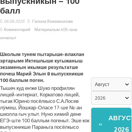
выпускникын – 100
балл
«ZА МАРИЙ
ЭЛ»
06.06.2025
Галина Кожевникова
Комментарий
Материалым 406 гана
ШКЕНАН-
онченыт
ВЛАК
КОКЛАШ
Школым тунем пытарыше-влаклан
УШНО
эртарыме Иктешлыше кугыжаныш
экзаменын икымше результатше
КАЛЕНДАРЬ
почеш Марий Элын 8 выпускникше
100 баллым поген.
Тышеч куд еҥже Шуко профилян
лицей-интернат, Коркатово лицей,
тыгак Юрино посёлкысо С.А.Лосев
лӱмеш, Йошкар-Оласе 17-ше №-ан
школла гыч улыт. Нуно химий дене
АВГУС
ЕГЭ-ште 100 баллым погеныт. Эше кок
«
выпускникше Параньга посёлкысо
2026