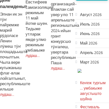
дене
Евстифеев
организаций-
палемденыт
самоизоляций
АРХИВ
влаклан сай
режимым
Элнан ик эн
увер уло: 11
Август 2026
11 май
тӱҥ
апрельыште
йотке шуен.
Июль 2026
пайремже
регионыштына
Тидыже
марий
2024 ийын
Июнь 2026
утларак
рӱдоласе
грант
ямде улмо
Ленин
конкурсшо
Май 2026
режимым
лӱмеш тӱҥ
тӱҥалеш,
умбакыже
площадьыште
увертара
Апрель 2026
лудаш…
почылтын.
республикын
Чыла вере
Март 2026
Паша
кугыжаныш
лудаш…
ТЕАТР
флаг-влак
УВЕР
лойгалтыныт,
Кеҥеж тургым
республикыште
… умбакыже
илыше
августышто
лудаш…
шуйна
Фестиваль