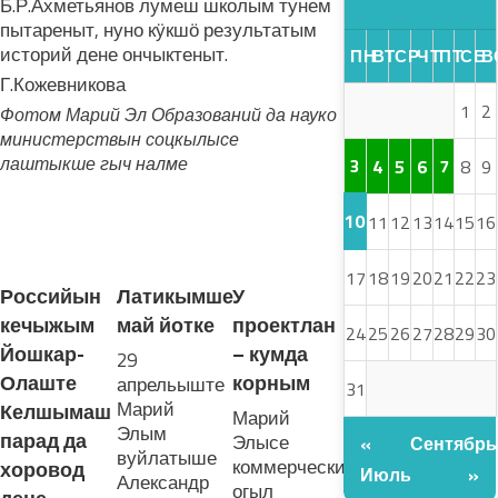
Б.Р.Ахметьянов лумеш школым тунем
пытареныт, нуно кӱкшӧ результатым
историй дене ончыктеныт.
ПН
ВТ
СР
ЧТ
ПТ
СБ
В
Г.Кожевникова
1
2
Фотом Марий Эл Образований да науко
министерствын соцкылысе
лаштыкше гыч налме
3
4
5
6
7
8
9
10
11
12
13
14
15
16
ЛУДАШ ТЕМЛЕНА:
17
18
19
20
21
22
23
Российын
Латикымше
У
кечыжым
май йотке
проектлан
24
25
26
27
28
29
30
Йошкар-
– кумда
29
Олаште
корным
апрельыште
31
Марий
Келшымаш
Марий
Элым
парад да
Элысе
«
Сентябрь
вуйлатыше
коммерческий
хоровод
Июль
»
Александр
огыл