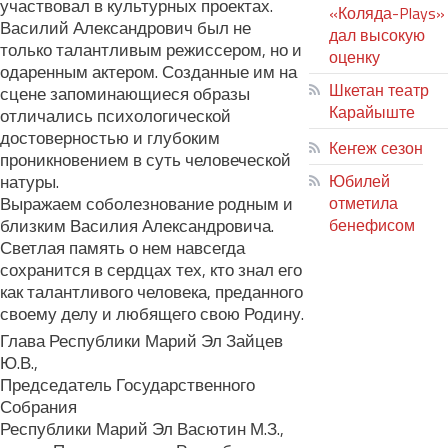
участвовал в культурных проектах.
«Коляда-Plays»
Василий Александрович был не
дал высокую
только талантливым режиссером, но и
оценку
одаренным актером. Созданные им на
Шкетан театр
сцене запоминающиеся образы
Карайыште
отличались психологической
достоверностью и глубоким
Кеҥеж сезон
проникновением в суть человеческой
натуры.
Юбилей
Выражаем соболезнование родным и
отметила
близким Василия Александровича.
бенефисом
Светлая память о нем навсегда
ЛИЙ ПЫРЛЯ
сохранится в сердцах тех, кто знал его
как талантливого человека, преданного
своему делу и любящего свою Родину.
Глава Республики Марий Эл Зайцев
Ю.В.,
Председатель Государственного
Собрания
Республики Марий Эл Васютин М.З.,