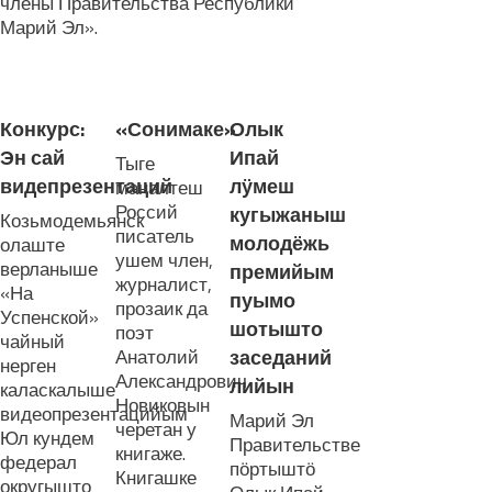
члены Правительства Республики
Марий Эл».
ЛУДАШ ТЕМЛЕНА:
Конкурс:
«Сонимаке»
Олык
Эн сай
Ипай
Тыге
видепрезентаций
лӱмеш
маналтеш
Россий
кугыжаныш
Козьмодемьянск
писатель
молодёжь
олаште
ушем член,
верланыше
премийым
журналист,
«На
пуымо
прозаик да
Успенской»
шотышто
поэт
чайный
Анатолий
заседаний
нерген
Александрович
лийын
каласкалыше
Новиковын
видеопрезентацийым
Марий Эл
черетан у
Юл кундем
Правительстве
книгаже.
федерал
пӧртыштӧ
Книгашке
округышто