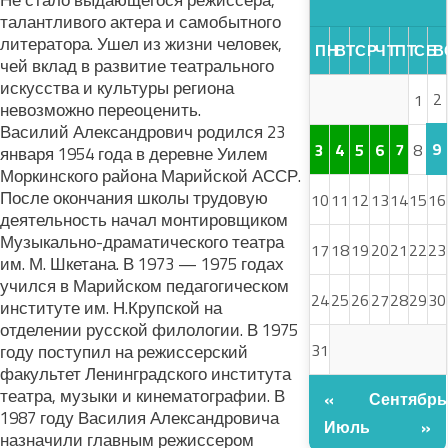
Не стало выдающегося режиссера,
талантливого актера и самобытного
литератора. Ушел из жизни человек,
ПН
ВТ
СР
ЧТ
ПТ
СБ
В
чей вклад в развитие театрального
искусства и культуры региона
2
1
невозможно переоценить.
Василий Александрович родился 23
9
3
4
5
6
7
8
января 1954 года в деревне Уилем
Моркинского района Марийской АССР.
После окончания школы трудовую
10
11
12
13
14
15
16
деятельность начал монтировщиком
Музыкально-драматического театра
17
18
19
20
21
22
23
им. М. Шкетана. В 1973 — 1975 годах
учился в Марийском педагогическом
24
25
26
27
28
29
30
институте им. Н.Крупской на
отделении русской филологии. В 1975
31
году поступил на режиссерский
факультет Ленинградского института
театра, музыки и кинематографии. В
«
Сентябрь
1987 году Василия Александровича
Июль
»
назначили главным режиссером