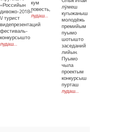
Олык Ипай
кум
«Российын
лӱмеш
повесть,
дивожо-2018»
кугыжаныш
лудаш…
V турист
молодёжь
видепрезентаций
премийым
фестиваль-
пуымо
конкурсышто
шотышто
лудаш…
заседаний
лийын.
Пуымо
чыла
проектым
конкурсыш
пурташ
лудаш…