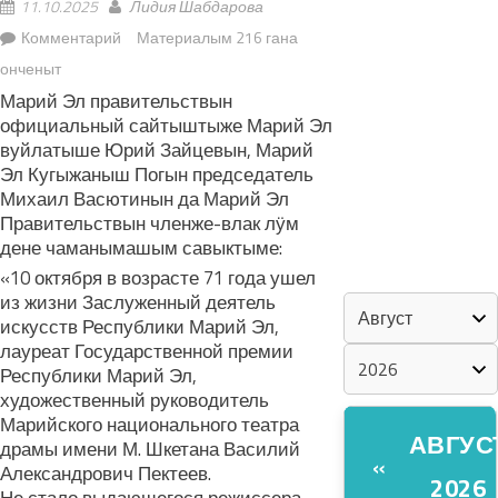
11.10.2025
Лидия Шабдарова
Комментарий
Материалым 216 гана
«ZА МАРИЙ
онченыт
ЭЛ»
Марий Эл правительствын
официальный сайтыштыже Марий Эл
ШКЕНАН-
вуйлатыше Юрий Зайцевын, Марий
ВЛАК
Эл Кугыжаныш Погын председатель
КОКЛАШ
Михаил Васютинын да Марий Эл
УШНО
Правительствын членже-влак лӱм
дене чаманымашым савыктыме:
КАЛЕНДАРЬ
«10 октября в возрасте 71 года ушел
из жизни Заслуженный деятель
искусств Республики Марий Эл,
лауреат Государственной премии
Республики Марий Эл,
художественный руководитель
Марийского национального театра
АВГУС
драмы имени М. Шкетана Василий
«
Александрович Пектеев.
2026