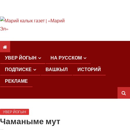
ШКЕНАН КОКЛАШ
УШНО
УВЕР ЙОГЫН
НА РУССКОМ
ПОДПИСКЕ
ВАШКЫЛ
ИСТОРИЙ
РЕКЛАМЕ
ШОЧМО
УВЕР ЙОГЫН
КУНДЕМЫМ
Чаманыме мут
АРАЛАШ
ШОГАЛ