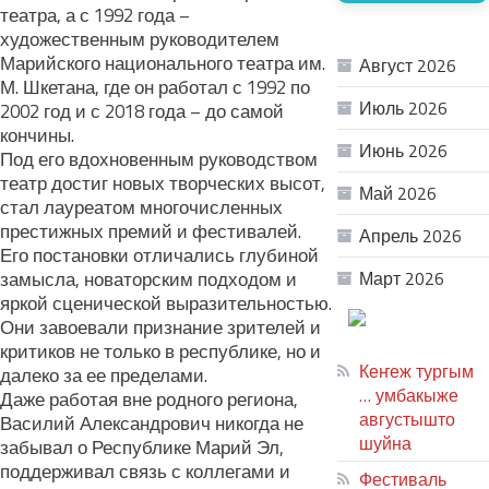
театра, а с 1992 года –
АРХИВ
художественным руководителем
Марийского национального театра им.
Август 2026
М. Шкетана, где он работал с 1992 по
Июль 2026
2002 год и с 2018 года – до самой
кончины.
Июнь 2026
Под его вдохновенным руководством
театр достиг новых творческих высот,
Май 2026
стал лауреатом многочисленных
престижных премий и фестивалей.
Апрель 2026
Его постановки отличались глубиной
замысла, новаторским подходом и
Март 2026
яркой сценической выразительностью.
ТЕАТР
Они завоевали признание зрителей и
УВЕР
критиков не только в республике, но и
Кеҥеж тургым
далеко за ее пределами.
… умбакыже
Даже работая вне родного региона,
августышто
Василий Александрович никогда не
шуйна
забывал о Республике Марий Эл,
поддерживал связь с коллегами и
Фестиваль