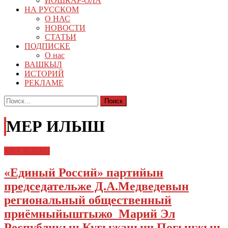
ЙОШКАР-ОЛА
НА РУССКОМ
О НАС
НОВОСТИ
СТАТЬИ
ПОДПИСКЕ
О нас
ВАШКЫЛ
ИСТОРИЙ
РЕКЛАМЕ
Найти:
МЕР ИЛЫШ
МЕР ИЛЫШ
«Единый Россий» партийын
председательже Д.А.Медведевын
региональный общественный
приёмныйыштыжо Марий Эл
Республикын Кугыжаныш Погынжын