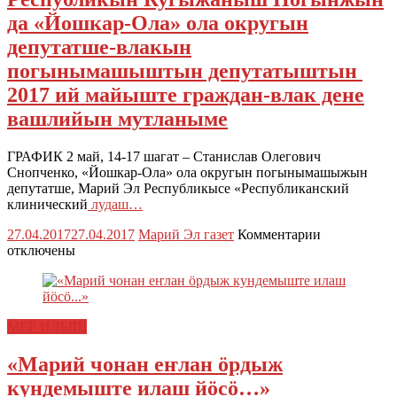
да «Йошкар-Ола» ола округын
депутатше-влакын
погынымашыштын депутатыштын
2017 ий майыште граждан-влак дене
вашлийын мутланыме
ГРАФИК 2 май, 14-17 шагат – Станислав Олегович
Снопченко, «Йошкар-Ола» ола округын погынымашыжын
депутатше, Марий Эл Республикысе «Республиканский
клинический
лудаш…
к
27.04.2017
27.04.2017
Марий Эл газет
Комментарии
записи
отключены
«Единый
Россий»
партийын
председател
МЕР ИЛЫШ
Д.А.Медвед
региональн
«Марий чонан еҥлан ӧрдыж
общественн
приёмный
кундемыште илаш йӧсӧ…»
Марий