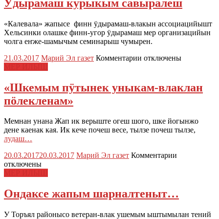
Ӱдырамаш курыкым савыралеш
«Калевала» жапысе финн ӱдырамаш-влакын ассоциацийышт
Хельсинки олашке финн-угор ӱдырамаш мер организацийын
чолга еҥже-шамычым семинарыш чумырен.
к
21.03.2017
Марий Эл газет
Комментарии
отключены
записи
МЕР ИЛЫШ
Ӱдырамаш
курыкым
«Шкемым пӱтынек уныкам-влаклан
савыралеш
пӧлекленам»
Мемнан унана Жап ик верыште огеш шого, шке йогынжо
дене каенак кая. Ик кече почеш весе, тылзе почеш тылзе,
лудаш…
к
20.03.2017
20.03.2017
Марий Эл газет
Комментарии
записи
отключены
«Шкемым
МЕР ИЛЫШ
пӱтынек
уныкам-
Ондаксе жапым шарналтеныт…
влаклан
пӧлекленам
У Торъял районысо ветеран-влак ушемым ыштымылан тений