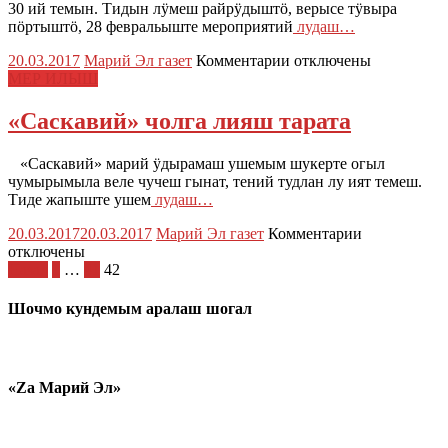
30 ий темын. Тидын лӱмеш райрӱдыштӧ, верысе тӱвыра
пӧртыштӧ, 28 февральыште мероприятий
лудаш…
к
20.03.2017
Марий Эл газет
Комментарии
отключены
записи
МЕР ИЛЫШ
Ондаксе
жапым
«Саскавий» чолга лияш тарата
шарналтеныт…
«Саскавий» марий ӱдырамаш ушемым шукерте огыл
чумырымыла веле чучеш гынат, тений тудлан лу ият темеш.
Тиде жапыште ушем
лудаш…
к
20.03.2017
20.03.2017
Марий Эл газет
Комментарии
записи
отключены
Пагинация
«Саскавий»
Назад
1
…
41
42
чолга
записей
лияш
Шочмо кундемым аралаш шогал
тарата
«Zа Марий Эл»