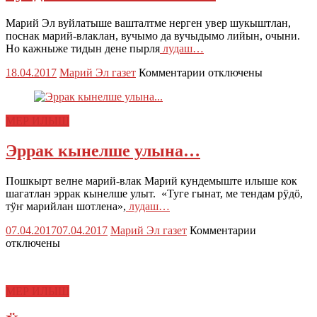
Эл
Республикы
Марий Эл вуйлатыше вашталтме нерген увер шукыштлан,
Кугыжаныш
поснак марий-влаклан, вучымо да вучыдымо лийын, очыни.
Погынжын
Но кажныже тидын дене пырля
лудаш…
да
к
18.04.2017
Марий Эл газет
Комментарии
отключены
«Йошкар-
записи
Ола»
«Марий
ола
чонан
округын
МЕР ИЛЫШ
еҥлан
депутатше-
ӧрдыж
влакын
Эррак кынелше улына…
кундемыште
погынымаш
илаш
депутатыш
йӧсӧ…»
2017
Пошкырт велне марий-влак Марий кундемыште илыше кок
ий
шагатлан эррак кынелше улыт. «Туге гынат, ме тендам рӱдӧ,
майыште
тӱҥ марийлан шотлена»,
лудаш…
граждан-
влак
к
07.04.2017
07.04.2017
Марий Эл газет
Комментарии
дене
записи
отключены
вашлийын
Эррак
мутланыме
кынелше
улына…
МЕР ИЛЫШ