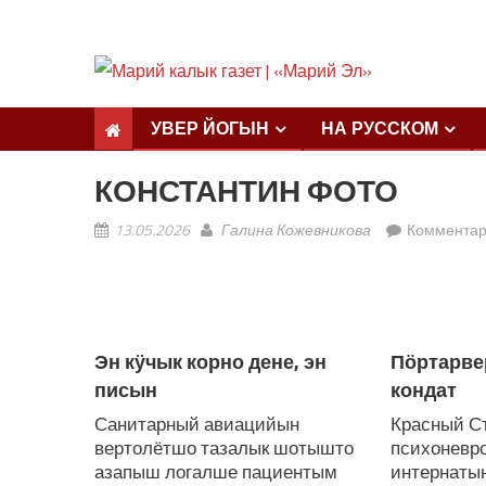
УВЕР ЙОГЫН
НА РУССКОМ
КОНСТАНТИН ФОТО
13.05.2026
Галина Кожевникова
Коммента
ЛУДАШ ТЕМЛЕНА:
Эн кӱчык корно дене, эн
Пӧртарве
писын
кондат
Санитарный авиацийын
Красный С
вертолётшо тазалык шотышто
психоневр
азапыш логалше пациентым
интернаты