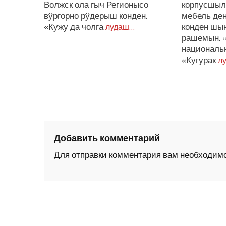
Волжск ола гыч Регионысо
корпусшыл
вӱргорно рӱдерыш конден.
мебель де
«Кужу да чолга
конден шы
лудаш…
рашемын. 
националь
«Кугурак
л
Добавить комментарий
Для отправки комментария вам необходим