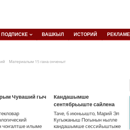
ПОДПИСКЕ
ВАШКЫЛ
ИСТОРИЙ
РЕКЛАМЕ
рий
Материалым 15 гана онченыт
рым Чуваший гыч
Кандашымше
сентябрьыште сайлена
текловар
Таче, 6 июньышто, Марий Эл
ологический
Кугыжаныш Погынын нылле
н чоҥалтше илыме
кандашымше сессийыштыже