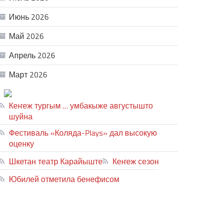
Июнь 2026
Май 2026
Апрель 2026
Март 2026
ТЕАТР УВЕР
Кеҥеж тургым … умбакыже августышто
шуйна
Фестиваль «Коляда-Plays» дал высокую
оценку
Шкетан театр Карайыште
Кеҥеж сезон
Юбилей отметила бенефисом
ЛИЙ ПЫРЛЯ