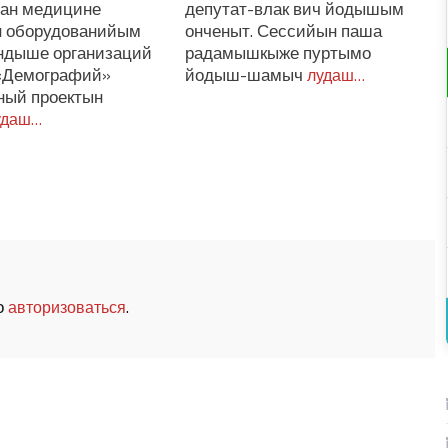
ан медицине
депутат-влак вич йодышым
н оборудованийым
онченыт. Сессийын паша
ндыше организаций
радамышкыже пуртымо
«Демографий»
йодыш-шамыч
лудаш…
ный проектын
удаш…
о
.
авторизоваться