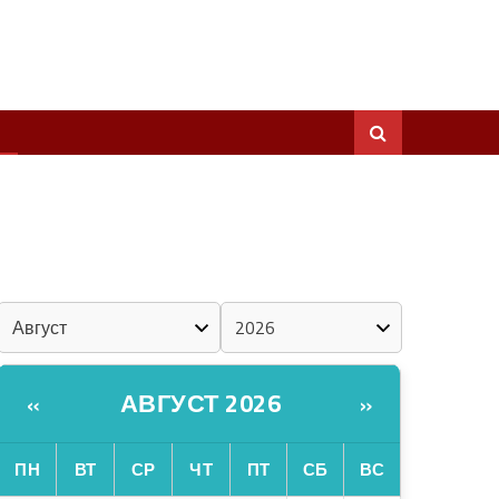
ШКЕНАН КОКЛАШ УШНО
ШОЧМО КУНДЕМЫМ АРАЛАШ ШОГАЛ
«ZА МАРИЙ ЭЛ»
ШКЕНАН-ВЛАК КОКЛАШ УШНО
КАЛЕНДАРЬ
АВГУСТ 2026
«
»
ПН
ВТ
СР
ЧТ
ПТ
СБ
ВС