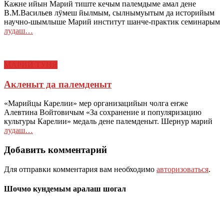
Кажне ийын Марий тиште кечым палемдыме амал дене
В.М.Васильев лӱмеш йылмым, сылнымуытым да историйым
научно-шымлыше Марий институт шанче-практик семинарым
лудаш…
МАРИЙ ТӰНЯ
Акленыт да палемденыт
«Марийцы Карелии» мер организацийын чолга еҥже
Алевтина Войтовичым «За сохранение и популяризацию
культуры Карелии» медаль дене палемденыт. Шернур марий
лудаш…
Добавить комментарий
Для отправки комментария вам необходимо
авторизоваться
.
Шочмо кундемым аралаш шогал