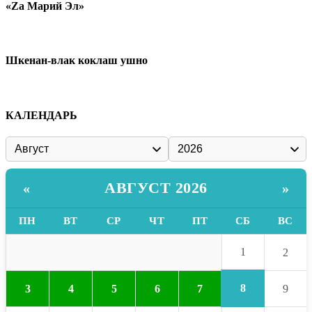
«Zа Марий Эл»
Шкенан-влак коклаш ушно
КАЛЕНДАРЬ
АВГУСТ 2026
«
»
ПН
ВТ
СР
ЧТ
ПТ
СБ
ВС
1
2
8
3
4
5
6
7
9