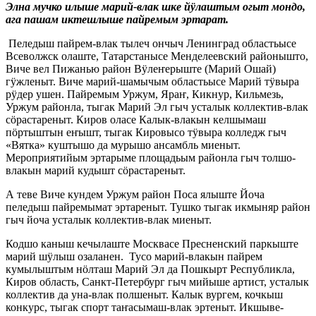
Элна мучко илыше марий-влак шке йӱлаштым огыт мондо,
ага пашам иктешлыше пайремым эртарат.
Пеледыш пайрем-влак тылеч ончыч Ленинград областьысе
Всеволжск олаште, Татарстанысе Менделеевский районышто,
Виче вел Пижанью район Вӱлеҥерыште (Марий Ошай)
гӱжленыт. Виче марий-шамычым областьысе Марий тӱвыра
рӱдер ушен. Пайремым Уржум, Яраҥ, Кикнур, Кильмезь,
Уржум районла, тыгак Марий Эл гыч усталык коллектив-влак
сӧрастареныт. Киров оласе Калык-влакын келшымаш
пӧртыштын еҥышт, тыгак Кировысо тӱвыра колледж гыч
«Вятка» куштышо да мурышо ансамбль миеныт.
Мероприятийым эртарыме площадьым районла гыч толшо-
влакын марий кудышт сӧрастареныт.
А теве Виче кундем Уржум район Поса ялыште Йоча
пеледыш пайремымат эртареныт. Тушко тыгак икмыняр район
гыч йоча усталык коллектив-влак миеныт.
Кодшо каныш кечылаште Москвасе Пресненский паркыште
марий шӱлыш озаланен. Тусо марий-влакын пайрем
кумылыштым нӧлташ Марий Эл да Пошкырт Республикла,
Киров область, Санкт-Петербург гыч мийыше артист, усталык
коллектив да уна-влак полшеныт. Калык вургем, кочкыш
конкурс, тыгак спорт таҥасымаш-влак эртеныт. Икшыве-