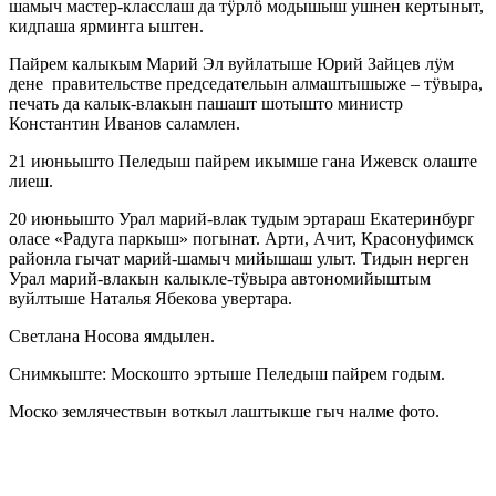
шамыч мастер-класслаш да тӱрлӧ модышыш ушнен кертыныт,
кидпаша ярмиҥга ыштен.
Пайрем калыкым Марий Эл вуйлатыше Юрий Зайцев лӱм
дене правительстве председательын алмаштышыже – тӱвыра,
печать да калык-влакын пашашт шотышто министр
Константин Иванов саламлен.
21 июньышто Пеледыш пайрем икымше гана Ижевск олаште
лиеш.
20 июньышто Урал марий-влак тудым эртараш Екатеринбург
оласе «Радуга паркыш» погынат. Арти, Ачит, Красонуфимск
районла гычат марий-шамыч мийышаш улыт. Тидын нерген
Урал марий-влакын калыкле-тӱвыра автономийыштым
вуйлтыше Наталья Ябекова увертара.
Светлана Носова ямдылен.
Снимкыште: Москошто эртыше Пеледыш пайрем годым.
Моско землячествын воткыл лаштыкше гыч налме фото.