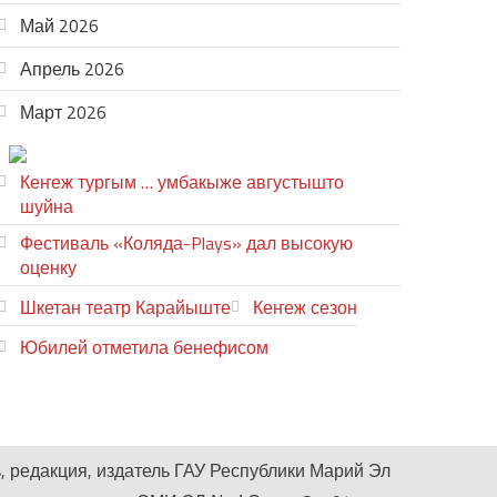
Май 2026
Апрель 2026
Март 2026
ТЕАТР УВЕР
Кеҥеж тургым … умбакыже августышто
шуйна
Фестиваль «Коляда-Plays» дал высокую
оценку
Шкетан театр Карайыште
Кеҥеж сезон
Юбилей отметила бенефисом
ЛИЙ ПЫРЛЯ
, редакция, издатель ГАУ Республики Марий Эл