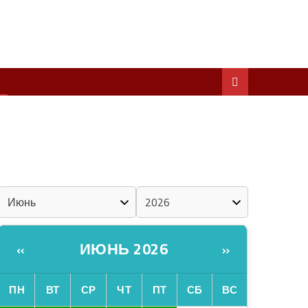
ШКЕНАН КОКЛАШ УШНО
ШОЧМО КУНДЕМЫМ АРАЛАШ ШОГАЛ
«ZА МАРИЙ ЭЛ»
ШКЕНАН-ВЛАК КОКЛАШ УШНО
КАЛЕНДАРЬ
ИЮНЬ 2026
«
»
ПН
ВТ
СР
ЧТ
ПТ
СБ
ВС