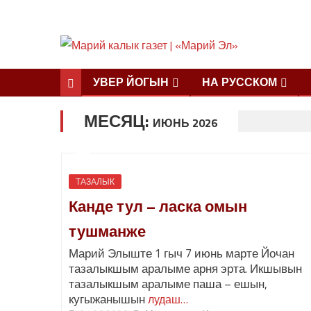
УВЕР ЙОГЫН
НА РУССКОМ
МЕСЯЦ:
ИЮНЬ 2026
ТАЗАЛЫК
Канде тул – ласка омын
тушманже
Марий Элыште 1 гыч 7 июнь марте Йочан
тазалыкшым аралыме арня эрта. Икшывын
тазалыкшым аралыме паша – ешын,
кугыжанышын
лудаш…