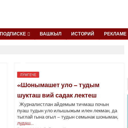
ПОДПИСКЕ
ВАШКЫЛ
ИСТОРИЙ
РЕКЛАМЕ
ЛӰМГЕЧЕ
«Шонымашет уло – тудым
шукташ вий садак лектеш
Журналистлан айдемым тичмаш почын
пуаш тудын уло илышыжым илен лекман, да
тыглай гына огыл – тудын семынак шоныман,
лудаш…