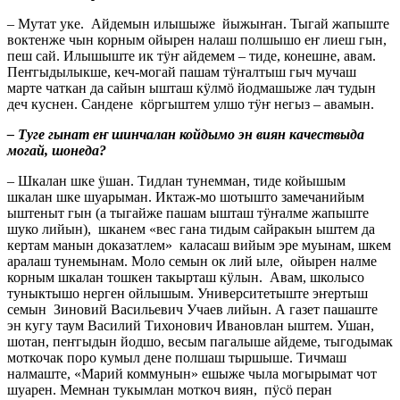
– Мутат уке. Айдемын илышыже йыжыҥан. Тыгай жапыште
воктенже чын корным ойырен налаш полшышо еҥ лиеш гын,
пеш сай. Илышыште ик тӱҥ айдемем – тиде, конешне, авам.
Пеҥгыдылыкше, кеч-могай пашам тӱҥалтыш гыч мучаш
марте чаткан да сайын ышташ кӱлмӧ йодмашыже лач тудын
деч куснен. Сандене кӧргыштем улшо тӱҥ негыз – авамын.
– Туге гынат еҥ шинчалан койдымо эн виян качествыда
могай, шонеда?
– Шкалан шке ӱшан. Тидлан тунемман, тиде койышым
шкалан шке шуарыман. Иктаж-мо шотышто замечанийым
ыштеныт гын (а тыгайже пашам ышташ тӱҥалме жапыште
шуко лийын), шканем «вес гана тидым сайракын ыштем да
кертам манын доказатлем» каласаш вийым эре муынам, шкем
аралаш тунемынам. Моло семын ок лий ыле, ойырен налме
корным шкалан тошкен такырташ кӱлын. Авам, школысо
туныктышо нерген ойлышым. Университетыште эҥертыш
семын Зиновий Васильевич Учаев лийын. А газет пашаште
эн кугу таум Василий Тихонович Ивановлан ыштем. Ушан,
шотан, пеҥгыдын йодшо, весым пагалыше айдеме, тыгодымак
моткочак поро кумыл дене полшаш тыршыше. Тичмаш
налмаште, «Марий коммунын» ешыже чыла могырымат чот
шуарен. Мемнан тукымлан моткоч виян, пӱсӧ перан