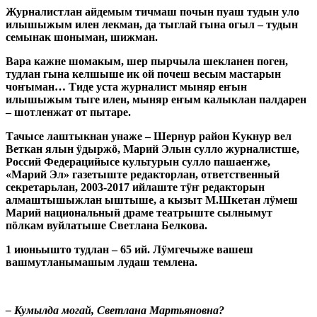
Журналистлан айдемым тичмаш почын пуаш тудын уло
илышыжым илен лекман, да тыглай гына огыл – тудын
семынак шоныман, шижман.
Вара кажне шомакым, шер пырчыла шекланен поген,
тудлан гына келшыше ик ой почеш весым мастарын
чоҥыман… Тиде уста журналист мыняр еҥын
илышыжым тыге илен, мыняр еҥым калыклан палдарен
– шотленжат от пытаре.
Тачысе лаштыкнан унаже – Шернур
район Кукнур вел
Веткан ялын ӱдыржӧ, Марий Элын сулло журналистше,
Россий Федерацийысе культурын сулло пашаеҥже,
«Марий Эл» газетыште редакторлан, ответственный
секретарьлан, 2003-2017 ийлаште тӱҥ редакторын
алмаштышыжлан ыштыше, а кызыт М.Шкетан лӱмеш
Марий национальный драме театрыште сылнымут
пӧлкам вуйлатыше Светлана Белкова.
1 июньышто тудлан – 65 ий. Лӱмгечыже вашеш
вашмутланымашым лудаш темлена.
– Кумылда могай, Светлана Мартьяновна?