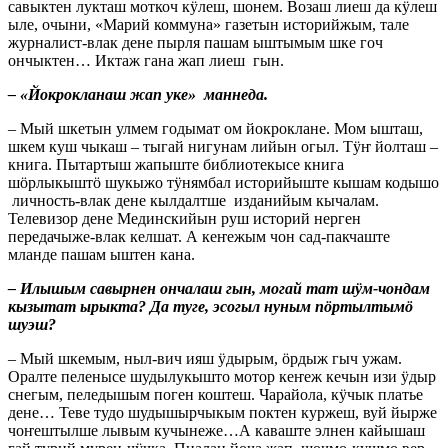
савыктен лукташ моткоч кӱлеш, шонем. Возаш лиеш да кӱлеш
ыле, очыни, «Марий коммуна» газетын историйжым, тале
журналист-влак дене пырля пашам ыштымым шке гоч
ончыктен… Иктаж гана жап лиеш гын.
– «Йокрокланаш жап уке» маннеда.
– Мый шкетын улмем годымат ом йокроклане. Мом ышташ,
шкем куш чыкаш – тыгай нигунам лийын огыл. Тӱҥ йолташ –
книга. Пытартыш жапыште библиотекысе книга
шӧрлыкыштӧ шукыжо тӱнямбал историйыште кышам кодышо
личность-влак дене кылдалтше изданийым кычалам.
Телевизор дене Мединскийын руш историй нерген
передачыже-влак келшат. А кеҥежым чон сад-пакчаште
мланде пашам ыштен кана.
– Илышым савырнен ончалаш гын, могай тат шӱм-чондам
кызытат ырыкта? Да туге, эсогыл нуным пӧртылтымӧ
шуэш?
– Мый шкемым, ныл-вич ияш ӱдырым, ӧрдыж гыч ужам.
Оралте пеленысе шудылукышто мотор кеҥеж кечын изи ӱдыр
снегым, пеледышым поген коштеш. Чарайола, кӱчык платье
дене… Теве тудо шудышырчыкым поктен куржеш, вуй йырже
чоҥештылше лывым кучынеже…А каваште элнен кайышаш