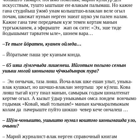
искусствым, тушто ыштыше еҥ-влакым палымаш. Но кажне
гана студийыш ӱжмӧ унам колыштшо-влаклан веле огыл
почам, шкежат нунын нерген эшеат шуко ум пален налам.
Кажне гана таче передачым кузе темен кертам манын
тургыжланем, а эфирыште жап ок сите: «Эх, эше тиде
йодышымат тарватем ыле», шонем вара…
–Те тыге йӧратен, куанен ойледа…
– Йӧратыме паша эре куаным конда.
– 65 ияш лӱмгечыда лишемеш. Ийготым погымо семын
ушыш могай шонымаш чӱчкыдынрак пура?
– Эн ончычак, таза лияш. Йоча-влак шке ешан улыт, уныка-
влак кушкыт, но шочшо-влаклан эҥертыш эре кӱлеш. Кова
лияш тыгай кугу пиал манын, самырык годым шоналтенат
кертме огыл. А кызыт ӱдыр уныкамын омса лондем вончымо
годымак «Ковай, мый толынам!» манын кычкыралмыжым
колам да пачерыште пуйто шокшо чевер кече ончалеш …
– Шӱм-чонышто, ушышто нумал коштмо шонымашда уло,
очыни?
– Марий журналист-влак нерген справочный книгам