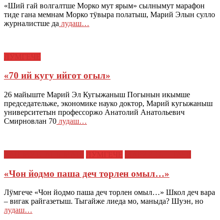
«Ший гай волгалтше Морко мут ярым» сылнымут марафон
тиде гана мемнам Морко тӱвыра полатыш, Марий Элын сулло
журналистше да
лудаш…
ЛӰМГЕЧЕ
«70 ий кугу ийгот огыл»
26 майыште Марий Эл Кугыжаныш Погынын икымше
председательже, экономике науко доктор, Марий кугыжаныш
университетын профессоржо Анатолий Анатольевич
Смирновлан 70
лудаш…
ВАШМУТЛАНЫМАШ
ЛӰМГЕЧЕ
МАРИЙ ЭЛ : ТАЧЕ
«Чон йодмо паша деч торлен омыл…»
Лӱмгече «Чон йодмо паша деч торлен омыл…» Школ деч вара
– вигак райгазетыш. Тыгайже лиеда мо, маныда? Шуэн, но
лудаш…