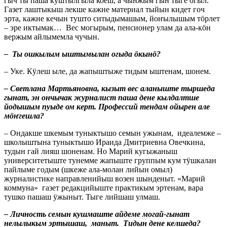
гыч ты паша куштылгыла коеш, а чынжым гын тыге огыл.
Газет лаштыкыш лекше кажне материал тыйын кидет гоч
эрта, кажне кечын тушто ситыдымашым, йоҥылышым тӧрлет
– эре иктымак… Вес могырым, пенсионер улам да ала-кӧн
вержым айлымемла чучын.
– Ты ошкылым ыштымылан огыда ӧкынӧ?
– Уке. Кӱлеш ыле, да жапыштыже тидым ыштенам, шонем.
– Светлана Мартьяновна, кызыт вес аланыште тыршеда
гынат, эн ончычак журналист паша дене кылдалтше
йодышым пуыде ом керт. Профессий тендам ойырен але
мӧҥгешла?
– Ондакше шкемым туныктышо семын ужынам, идеалемже –
школыштына туныктышо Ираида Дмитриевна Овечкина,
тудын гай лияш шоненам. Но Марий кугыжаныш
университетыште тунемме жапыште группым кум тӱшкалан
пайлыме годым (шкеже ала-молан лийын омыл)
журналистике направленийыш возен шынденыт. «Марий
коммуна» газет редакцийыште практикым эртенам, вара
тушко пашаш ӱжыныт. Тыге лийшаш улмаш.
– Личность семын кушмаште айдеме могай-гынат
нелылыкым эртышаш, маныт. Тидын дене келшеда?