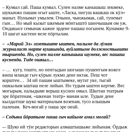
– Кумыл сай. Паша кумыл. Сулен налме канышыш лекмеке,
шукынжо пашам огыт ыште, «Ласка, нигуш вашкаш ок кӱл»
маныт. Нунымат умылем. Очыни, чынжымак, сай, тунемат
гын… Но мый кызыт шкемым мӧҥгыштӧ шинчышым ом уж.
Ондакысе семынак кажне эрдене пашаш погынем. Кунамже 9-
10 шагат кастене веле пӧртылам.
– «Марий Эл» газетыште ыштен, палыме да лӱман
журналист марте кушкында, вуйлатыме должностьышто
тыршенда. Но, сулен налме канышыш шумеке, вес пашаш
кусненда. Тиде ошкыл…
– … кугу, тошто, но пеҥгыдын шогышо пушеҥгым вожге
виеш мланде гыч кӱрын лукмо дене иктак. Пеш чот
корштен… 34 ий пашам ыштымеке, мутат уке, тыгай
ошкылым ышташ неле лийын. Но тудым ыштен кертме. Вес
могырым, палыдыме верыш куснен омыл. Шкетан театрым
эре йӧратенам, «шкенан театр» манам ыле. Тудын дене
кылдалтше шуко материалым возенам, тусо илышым
паленам. Кеч-могай у паша эре оҥай.
– Содыки йӧратыме паша гыч кайыме амал могай?
-– Шуко ий тӱҥ редакторын алмаштышыже лийынам. Ӧрдыж