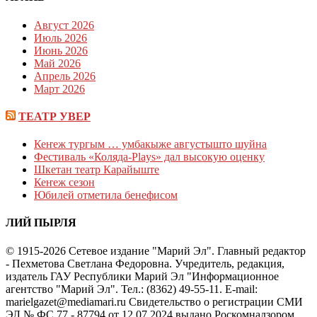
Август 2026
Июль 2026
Июнь 2026
Май 2026
Апрель 2026
Март 2026
ТЕАТР УВЕР
Кеҥеж тургым … умбакыже августышто шуйна
Фестиваль «Коляда-Plays» дал высокую оценку
Шкетан театр Карайыште
Кеҥеж сезон
Юбилей отметила бенефисом
ЛИЙ ПЫРЛЯ
© 1915-2026 Сетевое издание "Марий Эл". Главный редактор
- Пехметова Светлана Федоровна. Учредитель, редакция,
издатель ГАУ Республики Марий Эл "Информационное
агентство "Марий Эл". Тел.: (8362) 49-55-11. E-mail:
marielgazet@mediamari.ru Свидетельство о регистрации СМИ
ЭЛ № ФС 77 - 87794 от 12.07.2024 выдано Роскомнадзором