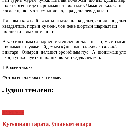
гай турий мурен-чӱчка. Пиалан йоча жап, шочмо-кушмо вер-
шӧр нерген тиде шарнымаш эн волгыдо. Чаманен каласаш
логалеш, шочмо ялем ынде чодыра дене леведалтеш.
Илышын кажне йыжыҥыштыже паша денат, еш илыш денат
кылдалтше, порын куанен, чон дене шортын шарналташ
йӧршӧ тат-влак лийыныт.
А уло илышым савырнен иктешлен ончалаш гын, мый тыгай
шонымашан улам: айдемым кӱшычын ала-мо ала ала-кӧ
виктара. Ойырен налашат эре йӧным пуа. А шонымаш уло
гын, тушко шукташ полшышо вий садак лектеш.
Г.Кожевникова
Фотом еш альбом гыч налме.
Лудаш темлена:
ЛӰМГЕЧЕ
Кугешнаш тарата, ӱшаным ешара