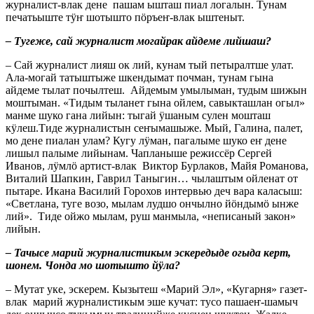
журналист-влак дене пашам ышташ пиал логалын. Тунам
печатьыште тӱҥ шотышто пӧръеҥ-влак ыштеныт.
– Тугеже, сай журналист могайрак айдеме лийшаш?
– Сай журналист лияш ок лий, кунам тый петыралтше улат.
Ала-могай татыштыже шкендымат почман, тунам гына
айдеме тылат почылтеш. Айдемым умылыман, тудым шижын
моштыман. «Тидым тыланет гына ойлем, савыкташлан огыл»
манме шуко гана лийын: тыгай ӱшаным сулен мошташ
кӱлеш.Тиде журналистын сеҥымашыже. Мый, Галина, палет,
мо дене пиалан улам? Кугу лӱман, пагалыме шуко еҥ дене
лишыл палыме лийынам. Чапланыше режиссёр Сергей
Иванов, лӱмлӧ артист-влак Виктор Бурлаков, Майя Романова,
Виталий Шапкин, Гаврил Таныгин… чылаштым ойленат от
пытаре. Икана Василий Горохов интервью деч вара каласыш:
«Светлана, туге возо, мылам лудшо ончылно йӧндымӧ ынже
лий». Тиде ойжо мылам, руш манмыла, «неписаный закон»
лийын.
– Тачысе марий журналистикым эскередыде огыда керт,
шонем. Чонда мо шотышто йӱла?
– Мутат уке, эскерем. Кызытеш «Марий Эл», «Кугарня» газет-
влак марий журналистикым эше кучат: тусо пашаеҥ-шамыч