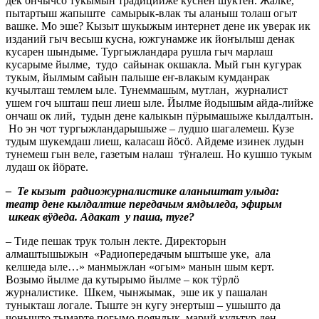
дек ончычсо тукымын традицийже куснен шуктен. Жалке,
пытартыш жапыште самырык-влак ты аланыш толаш огыт
вашке. Мо эше? Кызыт шукыжым интернет дене ик уверак ик
изданий гыч весыш кусна, южгунамже ик йоҥылыш денак
кусарен шындыме. Тургыжландара рушла гыч марлаш
кусарыме йылме, тудо сайынак окшакла. Мый гын кугурак
тукым, йылмым сайын палыше еҥ-влакым кумданрак
кучылташ темлем ыле. Тунеммашым, мутлан, журналист
ушем гоч ышташ пеш лиеш ыле. Йылме йодышым айда-лийже
ончаш ок лий, тудын дене калыкын пӱрымашыже кылдалтын.
Но эн чот тургыжландарышыже – лудшо шагалемеш. Кузе
тудым шукемдаш лиеш, каласаш йӧсӧ. Айдеме изинек лудын
тунемеш гын веле, газетым налаш тӱҥалеш. Но кушшо тукым
лудаш ок йӧрате.
– Те кызыт радиожурналистике аланыштат улыда:
театр дене кылдалтше передачым ямдыледа, эфирым
шкеак вӱдеда. Адакат у паша, туге?
– Тиде пешак трук толын лекте. Директорын
алмаштышыжын «Радиопередачым ыштыше уке, ала
келшеда ыле…» манмыжлан «огым» манын шым керт.
Возымо йылме да кутырымо йылме – кок тӱрлӧ
журналистике. Шкем, чынжымак, эше ик у пашалан
туныкташ логале. Тыште эн кугу эҥертыш – ушышто да
чонышто тымарте погымо поянлык, марий культур ден