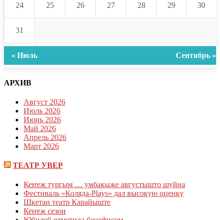
24
25
26
27
28
29
30
31
« Июль
Сентябрь »
АРХИВ
Август 2026
Июль 2026
Июнь 2026
Май 2026
Апрель 2026
Март 2026
ТЕАТР УВЕР
Кеҥеж тургым … умбакыже августышто шуйна
Фестиваль «Коляда-Plays» дал высокую оценку
Шкетан театр Карайыште
Кеҥеж сезон
Юбилей отметила бенефисом