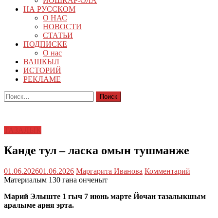
ЙОШКАР-ОЛА
НА РУССКОМ
О НАС
НОВОСТИ
СТАТЬИ
ПОДПИСКЕ
О нас
ВАШКЫЛ
ИСТОРИЙ
РЕКЛАМЕ
Найти:
ТАЗАЛЫК
Канде тул – ласка омын тушманже
01.06.2026
01.06.2026
Маргарита Иванова
Комментарий
Материалым 130 гана онченыт
Марий Элыште 1 гыч 7 июнь марте Йочан тазалыкшым
аралыме арня эрта.