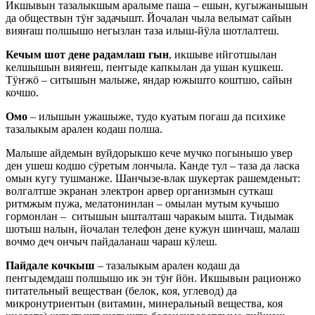
Икшывын тазалыкшым аралыме паша – ешын, кугыжанышын
да обществын тӱҥ задачышт. Йочалан чыла велымат сайын
вияҥаш полшышо негызлан таза илыш-йӱла шотлалтеш.
Кечым шот дене радамлаш гын
, икшыве ийготшылан
келшышын вияҥеш, пеҥгыде капкылан да ушан кушкеш.
Тӱҥжӧ – ситышын малыже, яндар южышто коштшо, сайын
кочшо.
Омо
– илышын ужашыже, тудо куатым погаш да психике
тазалыкым арален кодаш полша.
Малыше айдемын вуйдорыкшо кече мучко погынышо увер
ден ушеш кодшо сӱретым лончыла. Канде тул – таза да ласка
омын кугу тушманже. Шанчызе-влак шукертак рашемденыт:
волгалтше экранан электрон арвер организмын суткаш
ритмжым пужа, мелатонинлан – омылан мутым кучышо
гормонлан – ситышын ышталташ чаракым ышта. Тидымак
шотыш налын, йочалан телефон дене кужун шинчаш, малаш
вочмо деч ончыч пайдаланаш чараш кӱлеш.
Пайдале кочкыш
– тазалыкым арален кодаш да
пеҥгыдемдаш полшышо ик эн тӱҥ йӧн. Икшывын рационжо
питательный веществан (белок, коя, углевод) да
микронутриентын (витамин, минеральный вещества, коя