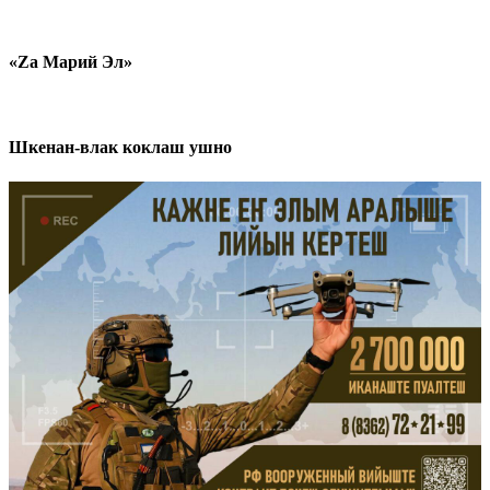
«Zа Марий Эл»
Шкенан-влак коклаш ушно