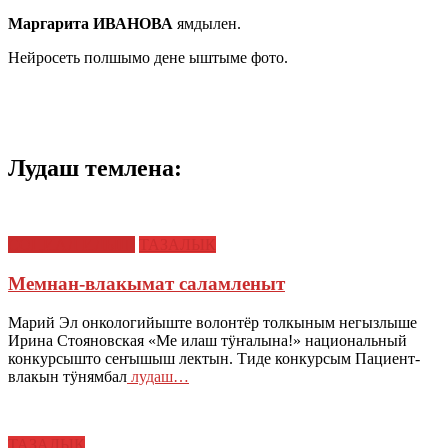
Маргарита ИВАНОВА
ямдылен.
Нейросеть полшымо дене ыштыме фото.
Лудаш темлена:
СОЦИАЛ ИЛЫШ
ТАЗАЛЫК
Мемнан-влакымат саламленыт
Марий Эл онкологийыште волонтёр толкыным негызлыше
Ирина Стояновская «Ме илаш тӱҥалына!» национальный
конкурсышто сеҥышыш лектын. Тиде конкурсым Пациент-
влакын тӱнямбал
лудаш…
ТАЗАЛЫК