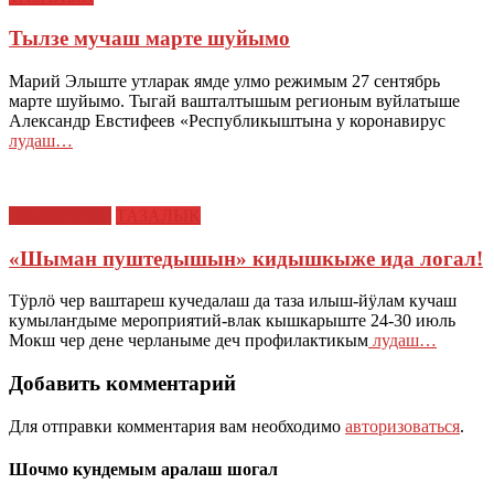
Тылзе мучаш марте шуйымо
Марий Элыште утларак ямде улмо режимым 27 сентябрь
марте шуйымо. Тыгай вашталтышым регионым вуйлатыше
Александр Евстифеев «Республикыштына у коронавирус
лудаш…
МЕДИЦИНЕ
ТАЗАЛЫК
«Шыман пуштедышын» кидышкыже ида логал!
Тӱрлӧ чер ваштареш кучедалаш да таза илыш-йӱлам кучаш
кумылаҥдыме мероприятий-влак кышкарыште 24-30 июль
Мокш чер дене черланыме деч профилактикым
лудаш…
Добавить комментарий
Для отправки комментария вам необходимо
авторизоваться
.
Шочмо кундемым аралаш шогал