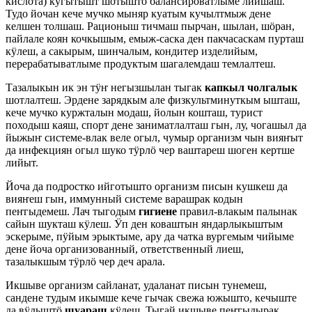
кислота) кугытышт шотышто балансироватлыме лийшаш.
Тудо йочан кече мучко мыняр куатым кучылтмыж дене
келшен толшаш. Рационыш тичмаш пырчан, шылан, шӧран,
пайлале коян кочкышым, емыж-саска ден пакчасаскам пурташ
кӱлеш, а сакырым, шинчалым, кондитер изделийым,
перерабатыватлыме продуктым шагалемдаш темлалтеш.
Тазалыкын ик эн тӱҥ негызшылан тыгак
капкыл чолгалык
шотлалтеш. Эрдене зарядкым але физкультминуткым ышташ,
кече мучко куржталын модаш, йолын кошташ, турист
походыш каяш, спорт дене заниматлалташ гын, лу, чогашыл да
йыжыҥ системе-влак веле огыл, чумыр организм чын вияҥыт
да инфекциян огыл шуко тӱрлӧ чер ваштареш шоген кертше
лийыт.
Йоча да подростко ийготышто организм писын кушкеш да
вияҥеш гын, иммунный системе варашрак кодын
пеҥгыдемеш. Лач тыгодым
гигиене
правил-влакым палынак
сайын шукташ кӱлеш. Ӱп ден коваштын яндарлыкыштым
эскерыме, пӱйым эрыктыме, ару да чатка вургемым чийыме
дене йоча организованный, ответственный лиеш,
тазалыкшым тӱрлӧ чер деч арала.
Икшыве организм сайланат, удаланат писын тунемеш,
сандене тудым икымше кече гычак свежа южышто, кечыште
да вӱдыштӧ
шуараш
кӱлеш. Тыгай икшыве пеҥгыдырак