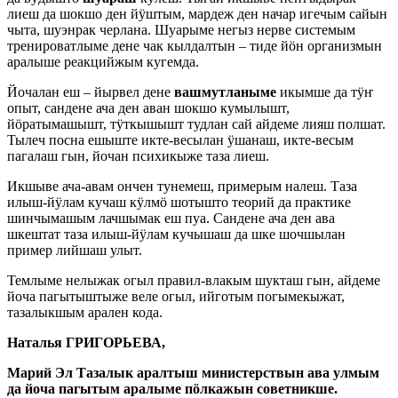
лиеш да шокшо ден йӱштым, мардеж ден начар игечым сайын
чыта, шуэнрак черлана. Шуарыме негыз нерве системым
тренироватлыме дене чак кылдалтын – тиде йӧн организмын
аралыше реакцийжым кугемда.
Йочалан еш – йырвел дене
вашмутланыме
икымше да тӱҥ
опыт, сандене ача ден аван шокшо кумылышт,
йӧратымашышт, тӱткышышт тудлан сай айдеме лияш полшат.
Тылеч посна ешыште икте-весылан ӱшанаш, икте-весым
пагалаш гын, йочан психикыже таза лиеш.
Икшыве ача-авам ончен тунемеш, примерым налеш. Таза
илыш-йӱлам кучаш кӱлмӧ шотышто теорий да практике
шинчымашым лачшымак еш пуа. Сандене ача ден ава
шкештат таза илыш-йӱлам кучышаш да шке шочшылан
пример лийшаш улыт.
Темлыме нелыжак огыл правил-влакым шукташ гын, айдеме
йоча пагытыштыже веле огыл, ийготым погымекыжат,
тазалыкшым арален кода.
Наталья ГРИГОРЬЕВА,
Марий Эл Тазалык аралтыш министерствын ава улмым
да йоча пагытым аралыме пӧлкажын советникше.