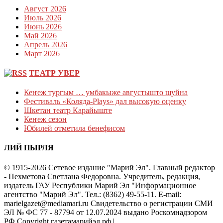
Август 2026
Июль 2026
Июнь 2026
Май 2026
Апрель 2026
Март 2026
ТЕАТР УВЕР
Кеҥеж тургым … умбакыже августышто шуйна
Фестиваль «Коляда-Plays» дал высокую оценку
Шкетан театр Карайыште
Кеҥеж сезон
Юбилей отметила бенефисом
ЛИЙ ПЫРЛЯ
© 1915-2026 Сетевое издание "Марий Эл". Главный редактор
- Пехметова Светлана Федоровна. Учредитель, редакция,
издатель ГАУ Республики Марий Эл "Информационное
агентство "Марий Эл". Тел.: (8362) 49-55-11. E-mail:
marielgazet@mediamari.ru Свидетельство о регистрации СМИ
ЭЛ № ФС 77 - 87794 от 12.07.2024 выдано Роскомнадзором
РФ.Copyright газетамарийэл.рф
|