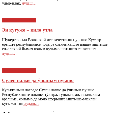
ӱдыр-влак,
лудаш…
МАРИЙ ЭЛ : ТАЧЕ
Эн кугужо – кило утла
Шукерте огыл Волжский лесничествыш пурышо Кумъяр
ерыште республикысе чодыра озанлыкыште пашам ыштыше
еҥ-влак ий йымач колым кучымо шотышто таҥасеныт.
лудаш…
МАРИЙ ЭЛ : ТАЧЕ
Сулен налме да ӱшаным пуышо
Кугыжаныш награде Сулен налме да ӱшаным пуышо
Республикыште илыше, тӱвыра, туныктымо, тазалыкым
аралыме, чоҥымо да моло сферыште ыштыше-влаклан
кугыжаныш
лудаш…