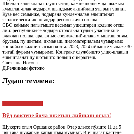
Шкенан калыкланат тауштыман, кажне шошым да шыжым
кумылан-влак чодырам шындыме акцийлаш ятырын ушнат.
Кузе вес семынже, чодырана кундемналан элыштынат
экологически ик эн яндар регион лияш полша.
СВО кайыме пагытыште весымат ушештарен кодыде огеш
лий: республикысе чодыра отрасльна тудын участникше-
влаклан полша, аралалтме сооружений-влакым ышташ оҥам,
брусым, пу щитым, икманаш, пиломатериалым чумырымо
конвойым кажне тылзын колта. 2023, 2024 ийлаште чылаже 30
тыгай фурым чумырымо. Контракт службышто улшо-влакын
ешыштланат пу шотышто полыш ойыралтеш.
Светлана Носова
Д.Речкинын фотожо
Лудаш темлена:
МАРИЙ ЭЛ : ТАЧЕ
Вӱд воктене йоча шкетын лийшаш огыл!
Шукерте огыл Оршанке район Отар ялысе пӱяште 11 да 5
ияш ака шӱжарын капыштым муыныт. Вич шагат кастене