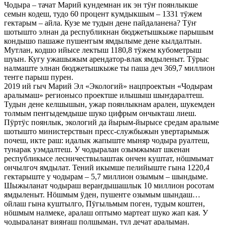
Чодыра – тачат Марий кундемнан ик эн тӱҥ поянлыкше
семын кодеш, тудо 60 процент кумдыкшым – 1331 тӱжем
гектарым – айла. Кузе ме тудын дене пайдаланена? Тӱҥ
шотышто элнан да республикнан бюджетышкыже парышым
кондышо пашаже пушеҥгым ямдылыме дене кылдалтын.
Мутлан, кодшо ийысе лектыш 1180,8 тӱжем кубометрыш
шуын. Кугу ужашыжым арендатор-влак ямдыленыт. Тӱрыс
налмаште элнан бюджетышкыже ты паша деч 369,7 миллион
теҥге парыш пурен.
2019 ий гыч Марий Эл «Экологий» нацпроектын «Чодырам
аралымаш» регионысо проектше илышыш шыҥдаралтеш.
Тудын дене келшышын, ужар поянлыкнам арален, шукемден
толмым пеҥгыдемдыше шуко цифрым ончыкташ лиеш.
Пӱртӱс поянлык, экологий да йырым-йырысе средам аралыме
шотышто министерствын пресс-службыжын увертарымыж
почеш, икте раш: идалык жапыште мыняр чодыра руалтеш,
тунарак уэмдалтеш. У чодыралан озымжымат шкенан
республикысе лесничествылаштак ончен куштат, нӧшмымат
ончылгоч ямдылат. Тений икымше пелийыште гына 1220,4
гектарыште у чодырам – 5,7 миллион озымым – шындыме.
Шыжыланат чодыраш вераҥдышашлык 10 миллион росотам
ямдыленыт. Нӧшмым ӱден, пушеҥге озымым шындаш…
ойлаш гына куштылго, Пӱгыльмым поген, тудым коштен,
нӧшмым налмеке, аралаш оптымо мартеат шуко жап кая. У
чодыраланат вияҥаш полшыман, тул дечат аралыман.