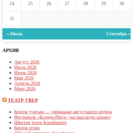
24
25
26
27
28
29
30
31
« Июль
Сентябрь »
АРХИВ
Август 2026
Июль 2026
Июнь 2026
Май 2026
Апрель 2026
Март 2026
ТЕАТР УВЕР
Кеҥеж тургым … умбакыже августышто шуйна
Фестиваль «Коляда-Plays» дал высокую оценку
Шкетан театр Карайыште
Кеҥеж сезон