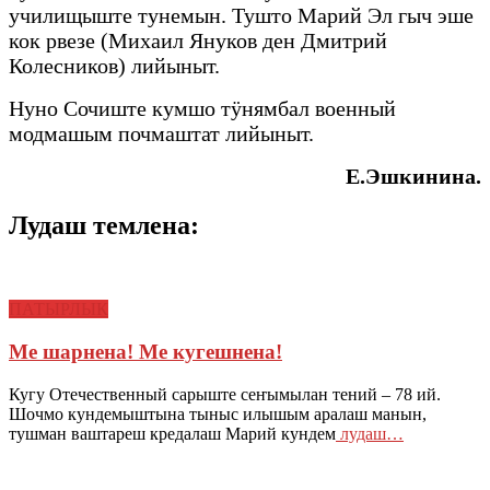
училищыште тунемын. Тушто Марий Эл гыч эше
кок рвезе (Михаил Януков ден Дмитрий
Колесников) лийыныт.
Нуно Сочиште кумшо тӱнямбал военный
модмашым почмаштат лийыныт.
Е.Эшкинина.
Лудаш темлена:
ПАТЫРЛЫК
Ме шарнена! Ме кугешнена!
Кугу Отечественный сарыште сеҥымылан тений – 78 ий.
Шочмо кундемыштына тыныс илышым аралаш манын,
тушман ваштареш кредалаш Марий кундем
лудаш…