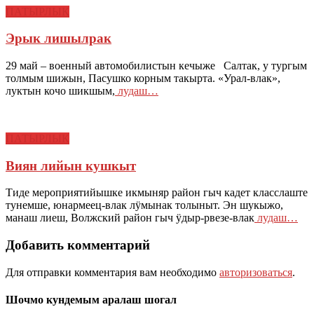
ПАТЫРЛЫК
Эрык лишылрак
29 май – военный автомобилистын кечыже Салтак, у тургым
толмым шижын, Пасушко корным такырта. «Урал-влак»,
луктын кочо шикшым,
лудаш…
ПАТЫРЛЫК
Виян лийын кушкыт
Тиде мероприятийышке икмыняр район гыч кадет класслаште
тунемше, юнармеец-влак лӱмынак толыныт. Эн шукыжо,
манаш лиеш, Волжский район гыч ӱдыр-рвезе-влак
лудаш…
Добавить комментарий
Для отправки комментария вам необходимо
авторизоваться
.
Шочмо кундемым аралаш шогал