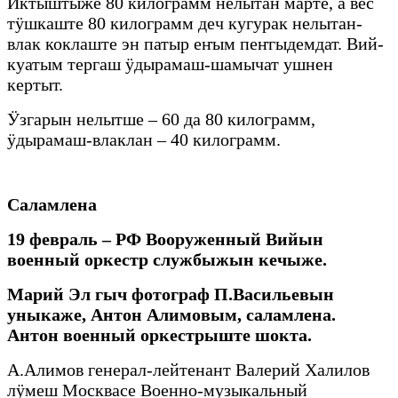
Иктыштыже 80 килограмм нелытан марте, а вес
тӱшкаште 80 килограмм деч кугурак нелытан-
влак коклаште эн патыр еҥым пеҥгыдемдат. Вий-
куатым тергаш ӱдырамаш-шамычат ушнен
кертыт.
Ӱзгарын нелытше – 60 да 80 килограмм,
ӱдырамаш-влаклан – 40 килограмм.
Саламлена
19 февраль – РФ Вооруженный Вийын
военный оркестр службыжын кечыже.
Марий Эл гыч фотограф П.Васильевын
уныкаже, Антон Алимовым, саламлена.
Антон военный оркестрыште шокта.
А.Алимов генерал-лейтенант Валерий Халилов
лӱмеш Москвасе Военно-музыкальный