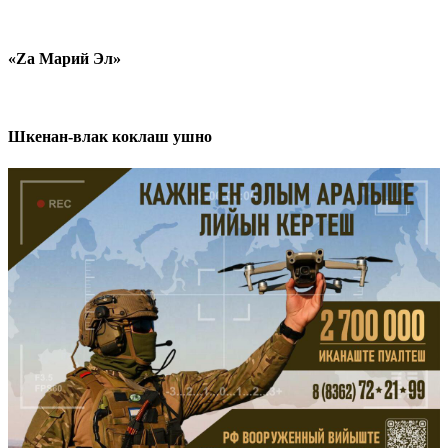
«Zа Марий Эл»
Шкенан-влак коклаш ушно