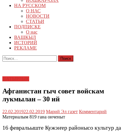
ЙОШКАР-ОЛА
НА РУССКОМ
О НАС
НОВОСТИ
СТАТЬИ
ПОДПИСКЕ
О нас
ВАШКЫЛ
ИСТОРИЙ
РЕКЛАМЕ
Найти:
ПАТЫРЛЫК
Афганистан гыч совет войскам
лукмылан – 30 ий
22.02.2019
22.02.2019
Марий Эл газет
Комментарий
Материалым 819 гана онченыт
16 февральыште Кужэҥер районысо культур да