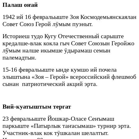
Палаш о
ҥ
ай
1942 ий 16 февральыште Зоя Космодемьянскаялан
Совет Союз Герой лӱмым пуэныт.
Историеш тудо Кугу Отечественный сарыште
кредалше-влак кокла гыч Совет Союзын Геройжо
лўмым налше икымше ӱдырамаш семын
палемадтын.
15-16 февральыште ынде кумшо ий почела
элыштына «Зоя – Герой» всероссийский флешмоб
сынан патриотический акций эрта.
Вий-куатыштым тергат
23 февральыште Йошкар-Оласе Сеҥымаш
паркыште «Патырлык таҥасымаш» турнир эрта.
Участник-влак кок тӱшкалан шелалтыт.