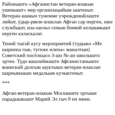
Районышто «Афганистан ветеран-влакын
ушемышт» мер организацийым ыштеныт.
Ветеран-шамыч тунемме учрежденийлаште
лийыт, ӱдыр-рвезе-влаклан Афган сар нерген, шке
службышт, иза-шольо семын боевой келшымышт
нерген каласкалат.
Тений тыгай кугу мероприятий (тудыжо «Ме
шарнена гын, тугеже илена» маналтын)
Советский посёлкысо 3-шо №-ан школышто
эртен. Тудо вашлиймаште Афганистаныште
воинский долгым шуктышо ветеран-влаклан
шарнымашан медальым кучыктеныт.
***
Афган-ветеран-влакын Москваште эртыше
парадышкышт Марий Эл гыч 9 еҥ миен.