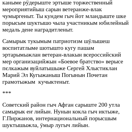
каныме рӱдерыште эртыше торжественный
мероприятийыш сарын ветеранже-влак
чумыргеныт. Ты кундем гыч йот мландыште шке
порысым шуктышо чыла участникым юбилейный
медаль дене наградитленыт.
Самырык тукымым патриотизм шӱлышеш
воспитатлыме шотышто кугу пашам
эртарымыжлан ветеран-влакын всероссийский
мер организацийжын «Боевое братство» верысе
пєлкажым вуйлатышыже Сергей Хлыстиклан
Марий Эл Кугыжаныш Погынын Почетан
грамотыжым кучыктеныт.
***
Советский район гыч Афган сарыште 200 утла
самырык еҥ лийын. Нунын кокла гыч иктыже,
Г.Пиржанов, интернациональный порысшым
шуктышыжла, ӱмыр лугыч лийын.