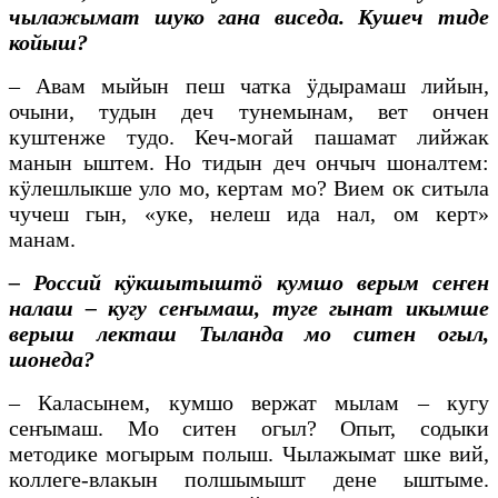
чылажымат шуко гана виседа. Кушеч тиде
койыш?
– Авам мыйын пеш чатка ӱдырамаш лийын,
очыни, тудын деч тунемынам, вет ончен
куштенже тудо. Кеч-могай пашамат лийжак
манын ыштем. Но тидын деч ончыч шоналтем:
кӱлешлыкше уло мо, кертам мо? Вием ок ситыла
чучеш гын, «уке, нелеш ида нал, ом керт»
манам.
– Россий кӱкшытыштӧ кумшо верым сеҥен
налаш – кугу сеҥымаш, туге гынат икымше
верыш лекташ Тыланда мо ситен огыл,
шонеда?
– Каласынем, кумшо вержат мылам – кугу
сеҥымаш. Мо ситен огыл? Опыт, содыки
методике могырым полыш. Чылажымат шке вий,
коллеге-влакын полшымышт дене ыштыме.