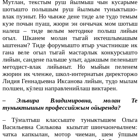
Мутлан, текстым руш йылмыш чын кусарыме
шотышто полышым руш йылмым туныктышо-
влак пуэныт. Но чынже дене тиде але тудо темым
кузе почын пуаш, жюри эн ончычак мом шотыш
налеш – тиде велым методике полыш лийын
огыл. Шканем молан тыгай иктешлымашым
ыштенам? Тиде форумышто ятыр участникше ик
гана веле огыл тыгай мастарлык конкурсышто
лийын, сандене палыше улыт, адакшым пеленышт
методист-влак лийыныт. Но мыйын пеленем
жюрин ик членже, школ-интернатын директоржо
Лидия Геннадьевна Иксанова лийын, тудо мылам
полшен, кӱлеш направленийлаш виктарен.
– Эльвира Владимировна, молан Те
туныктышын профессийжым ойыренда?
– Тӱҥалтыш классыште туныктышем Ольга
Васильевна Силькова кызытат шинчаончылнем:
чатка капкылан, мотор чиеман, шем ӱпшым