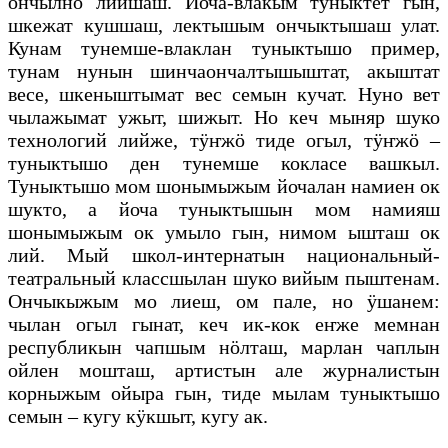
ончылно лийшаш. Йоча-влакым туныктет гын,
шкежат кушшаш, лектышым ончыктышаш улат.
Кунам тунемше-влаклан туныктышо пример,
тунам нунын шинчаончалтышыштат, акыштат
весе, шкеныштымат вес семын кучат. Нуно вет
чылажымат ужыт, шижыт. Но кеч мыняр шуко
технологий лийже, тӱҥжӧ тиде огыл, тӱҥжӧ –
туныктышо ден тунемше кокласе вашкыл.
Туныктышо мом шонымыжым йочалан намиен ок
шукто, а йоча туныктышын мом намияш
шонымыжым ок умыло гын, нимом ышташ ок
лий. Мый школ-интернатын национальный-
театральный классшылан шуко вийым пыштенам.
Ончыкыжым мо лиеш, ом пале, но ӱшанем:
чылан огыл гынат, кеч ик-кок еҥже мемнан
республикын чапшым нӧлташ, марлан чаплын
ойлен мошташ, артистын але журналистын
корныжым ойыра гын, тиде мылам туныктышо
семын – кугу кӱкшыт, кугу ак.