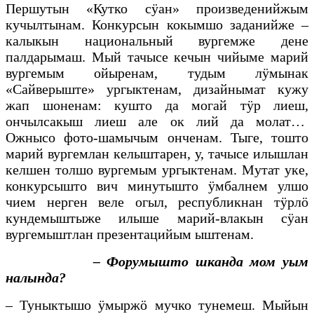
Першутын «Кутко сӱан» произведенийжым
кучылтынам. Конкурсын кокымшо заданийже –
калыкын национальный вургемже дене
палдарымаш. Мый тачысе кечын чийыме марий
вургемым ойыренам, тудым лӱмынак
«Сайверыште» ургыктенам, дизайнымат кужу
жап шоненам: кушто да могай тӱр лиеш,
ончылсакыш лиеш але ок лий да молат…
Ожнысо фото-шамычым онченам. Тыге, тошто
марий вургемлан келыштарен, у, тачысе илышлан
келшен толшо вургемым ургыктенам. Мутат уке,
конкурсышто вич минутышто ӱмбалнем улшо
чием нерген веле огыл, республикнан тӱрлӧ
кундемыштыже илыше марий-влакын сӱан
вургемыштлан презентацийым ыштенам.
– Форумышто шканда мом уым
налында?
– Туныктышо ӱмыржӧ мучко тунемеш. Мыйын