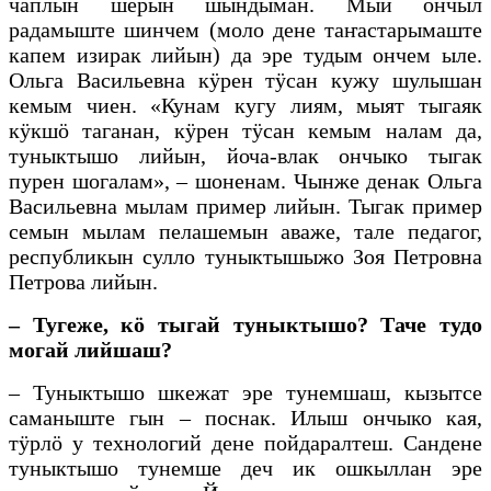
чаплын шерын шындыман. Мый ончыл
радамыште шинчем (моло дене таҥастарымаште
капем изирак лийын) да эре тудым ончем ыле.
Ольга Васильевна кӱрен тӱсан кужу шулышан
кемым чиен. «Кунам кугу лиям, мыят тыгаяк
кӱкшӧ таганан, кӱрен тӱсан кемым налам да,
туныктышо лийын, йоча-влак ончыко тыгак
пурен шогалам», – шоненам. Чынже денак Ольга
Васильевна мылам пример лийын. Тыгак пример
семын мылам пелашемын аваже, тале педагог,
республикын сулло туныктышыжо Зоя Петровна
Петрова лийын.
– Тугеже, кӧ тыгай туныктышо? Таче тудо
могай лийшаш?
– Туныктышо шкежат эре тунемшаш, кызытсе
саманыште гын – поснак. Илыш ончыко кая,
тӱрлӧ у технологий дене пойдаралтеш. Сандене
туныктышо тунемше деч ик ошкыллан эре