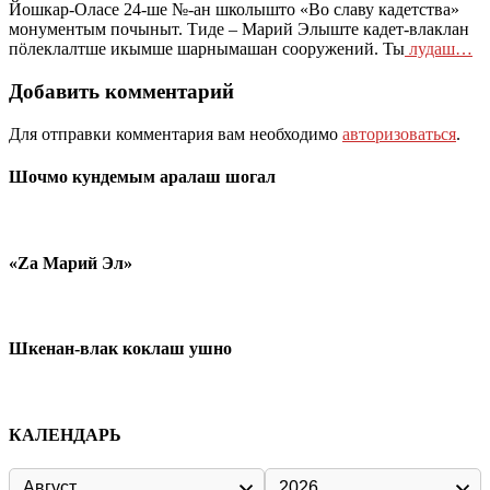
Йошкар-Оласе 24-ше №-ан школышто «Во славу кадетства»
монументым почыныт. Тиде – Марий Элыште кадет-влаклан
пӧлеклалтше икымше шарнымашан сооружений. Ты
лудаш…
Добавить комментарий
Для отправки комментария вам необходимо
авторизоваться
.
Шочмо кундемым аралаш шогал
«Zа Марий Эл»
Шкенан-влак коклаш ушно
КАЛЕНДАРЬ