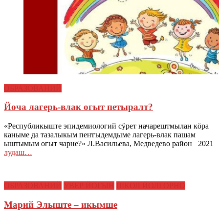
ОБРАЗОВАНИЙ
Йоча лагерь-влак огыт петыралт?
«Республикыште эпидемиологий сӱрет начарештмылан кӧра
каныме да тазалыкым пеҥгыдемдыме лагерь-влак пашам
ыштымым огыт чарне?» Л.Васильева, Медведево район 2021
лудаш…
ОБРАЗОВАНИЙ
УВЕР ЙОГЫН
ШКОЛ ЙОЛГОРНО
Марий Элыште – икымше