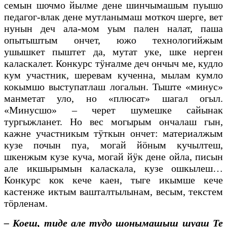
семын шочмо йылме дене шинчымашым пуышо
педагог-влак дене мутланымаш моткоч шерге, вет
нунын деч ала-мом уым пален налат, паша
опытыштым ончет, южо технологийжым
ушышкет пыштет да, мутат уке, шке нерген
каласкалет. Конкурс тӱҥалме деч ончыч ме, кудло
кум участник, шеревам кученна, мылам кумло
кокымшо выступатлаш логалын. Тыште «минус»
манметат уло, но «плюсат» шагал огыл.
«Минусшо» – черет шумешке сайынак
тургыжланет. Но вес могырым ончалаш гын,
кажне участникым тӱткын ончет: материалжым
кузе почын пуа, могай йӧным кучылтеш,
шкенжым кузе куча, могай йӱк дене ойла, писын
але икшырымын каласкала, кузе ошкылеш…
Конкурс кок кече каен, тыге икымше кече
кастенже иктым вашталтылынам, весым, текстем
тӧрленам.
– Коеш, тиде але тудо шонымашыш шуаш Те