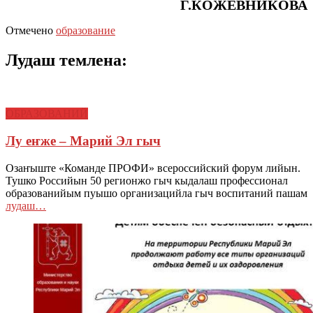
Г.КОЖЕВНИКОВА
Отмечено
образование
Лудаш темлена:
ОБРАЗОВАНИЙ
Лу еҥже – Марий Эл гыч
Озаҥыште «Команде ПРОФИ» всероссийский форум лийын.
Тушко Российын 50 регионжо гыч кыдалаш профессионал
образованийым пуышо организацийла гыч воспитаний пашам
лудаш…