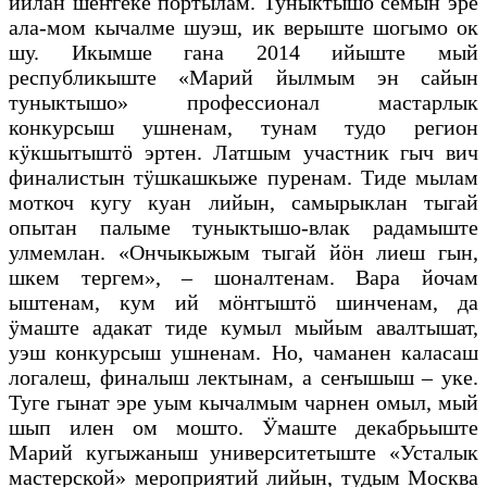
ийлан шеҥгеке пӧртылам. Туныктышо семын эре
ала-мом кычалме шуэш, ик верыште шогымо ок
шу. Икымше гана 2014 ийыште мый
республикыште «Марий йылмым эн сайын
туныктышо» профессионал мастарлык
конкурсыш ушненам, тунам тудо регион
кӱкшытыштӧ эртен. Латшым участник гыч вич
финалистын тӱшкашкыже пуренам. Тиде мылам
моткоч кугу куан лийын, самырыклан тыгай
опытан палыме туныктышо-влак радамыште
улмемлан. «Ончыкыжым тыгай йӧн лиеш гын,
шкем тергем», – шоналтенам. Вара йочам
ыштенам, кум ий мӧҥгыштӧ шинченам, да
ӱмаште адакат тиде кумыл мыйым авалтышат,
уэш конкурсыш ушненам. Но, чаманен каласаш
логалеш, финалыш лектынам, а сеҥышыш – уке.
Туге гынат эре уым кычалмым чарнен омыл, мый
шып илен ом мошто. Ӱмаште декабрьыште
Марий кугыжаныш университетыште «Усталык
мастерской» мероприятий лийын, тудым Москва