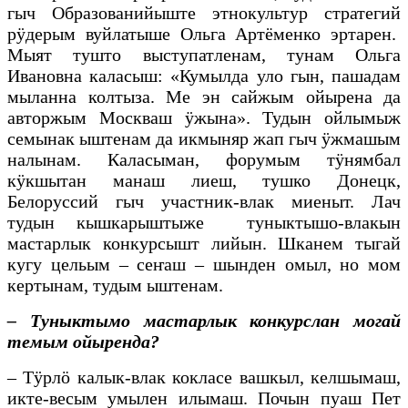
гыч Образованийыште этнокультур стратегий
рӱдерым вуйлатыше Ольга Артёменко эртарен.
Мыят тушто выступатленам, тунам Ольга
Ивановна каласыш: «Кумылда уло гын, пашадам
мыланна колтыза. Ме эн сайжым ойырена да
авторжым Москваш ӱжына». Тудын ойлымыж
семынак ыштенам да икмыняр жап гыч ӱжмашым
налынам. Каласыман, форумым тӱнямбал
кӱкшытан манаш лиеш, тушко Донецк,
Белоруссий гыч участник-влак миеныт. Лач
тудын кышкарыштыже туныктышо-влакын
мастарлык конкурсышт лийын. Шканем тыгай
кугу цельым – сеҥаш – шынден омыл, но мом
кертынам, тудым ыштенам.
– Туныктымо мастарлык конкурслан могай
темым ойыренда?
– Тӱрлӧ калык-влак кокласе вашкыл, келшымаш,
икте-весым умылен илымаш. Почын пуаш Пет