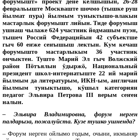
форумышт» проект дене келшышын, 26-28
февральыште Москваште шочмо (тышке руш
йылмат пура) йылмым туныктышо-влакын
мастарлык форумышт лийын. Тиде форумыш
ушнаш чылаже 624 участник йодмашым пуэн,
тышеч Россий Федерацийын 42 субъектше
гыч 60 еҥже сеҥышыш лектын. Кум кечаш
форумышто мастарлыкым 36 участник
ончыктен. Тушто Марий Эл гыч Волжский
район Пӧтъялын ӱдыржӧ, Национальный
президент школ-интернатыште 22 ий марий
йылмым да литературым, ИКН-ым, англичан
йылмым туныктышо, кӱшыл категориян
педагог Эльвира Петрова
III
верым сеҥен
налын.
– Эльвира Владимировна, форум нерген
палдарыза, пожалуйста. Кузе тушко ушненда?
– Форум нерген ойлымо годым, очыни, икмыняр