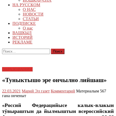
ЙОШКАР-ОЛА
НА РУССКОМ
О НАС
НОВОСТИ
СТАТЬИ
ПОДПИСКЕ
О нас
ВАШКЫЛ
ИСТОРИЙ
РЕКЛАМЕ
Найти:
ОБРАЗОВАНИЙ
«Туныктышо эре ончылно лийшаш»
22.03.2021
Марий Эл газет
Комментарий
Материалым 567
гана онченыт
«Россий Федерацийысе калык-влакын
тӱвыраштын да йылмыштын всероссийский