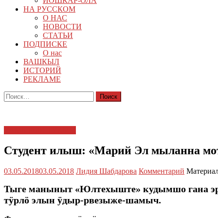
ЙОШКАР-ОЛА
НА РУССКОМ
О НАС
НОВОСТИ
СТАТЬИ
ПОДПИСКЕ
О нас
ВАШКЫЛ
ИСТОРИЙ
РЕКЛАМЕ
Найти:
САМЫРЫК ТУКЫМ
Студент илыш: «Марий Эл мыланна м
03.05.2018
03.05.2018
Лидия Шабдарова
Комментарий
Материал
Тыге маныныт «Юлтехыште» кудымшо гана эр
тӱрлӧ элын ӱдыр-рвезыже-шамыч.