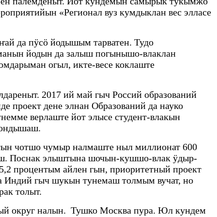
рен палемденыт. Йот кундемын самырык тукымжо
ероприятийын «Регионал вуз кумдыклан вес элласе
ай да пӱсӧ йодышым тарватен. Тудо
манын йодын да залыш погынышо-влаклан
мдарыман огыл, икте-весе коклаште
дареныт. 2017 ий май гыч Россий образований
 проект дене элнан Образований да науко
унемме верлаште йот элысе студент-влакын
кондышаш.
тын чотшо чумыр налмаште ныл миллионат 600
ш. Поснак элыштына шочын-кушшо-влак ӱдыр-
5,2 процентым айлен гын, приоритетный проект
а Индий гыч шукын тунемаш толмым вучат, но
рак толыт.
ый округ налын. Тушко Москва пура. Юл кундем