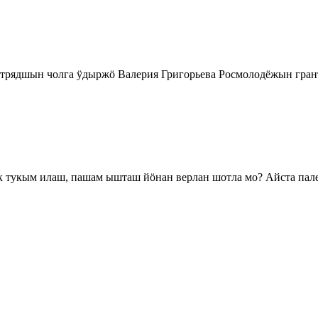
отрядшын чолга ӱдыржӧ Валерия Григорьева Росмолодёжын гр
 тукым илаш, пашам ышташ йӧнан верлан шотла мо? Айста пал