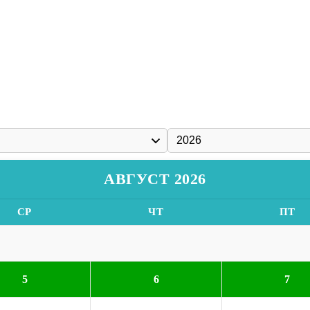
АВГУСТ 2026
СР
ЧТ
ПТ
5
6
7