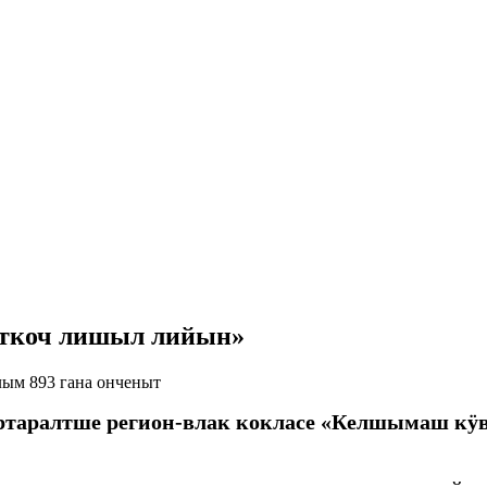
откоч лишыл лийын»
ым 893 гана онченыт
таралтше регион-влак кокласе «Келшымаш кӱ