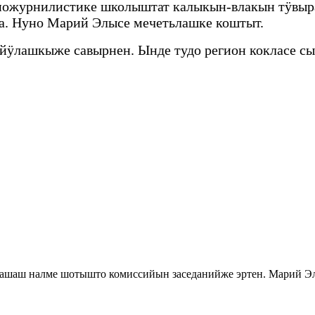
ножурнилистике школыштат калыкын-влакын тӱвыра
. Нуно Марий Элысе мечетьлашке коштыт.
 йӱлашкыже савырнен. Ынде тудо регион кокласе
шаш налме шотышто комиссийын заседанийже эртен. Марий Э