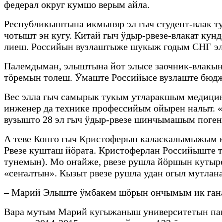
федерал округ кумшо верым айла.
Республикыштына икмыняр эл гыч студент-влак ту
чотышт эн кугу. Китай гыч ӱдыр-рвезе-влакат к
лиеш. Российын вузлаштыже шукыж годым СНГ эл
Палемдыман, элыштына йот элысе заочник-влакын
тӧремын толеш. Ӱмаште Российысе вузлаште бюдж
Вес элла гыч самырык тукым утларакшым медици
инженер да технике профессийым ойырен налыт. 
вузышто 28 эл гыч ӱдыр-рвезе шинчымашым поген
А теве Конго гыч Кристоферын каласкалымыжым 
Рвезе кушташ йӧрата. Кристоферлан Российыште 
тунемын). Мо оҥайже, рвезе рушла йӧршын кутыр
«сеҥалтын». Кызыт рвезе рушла удан огыл мутла
–
Марий Элыште ӱмбакем шӧрын ончымым ик гана
Вара мутым Марий кугыжаныш университетын па