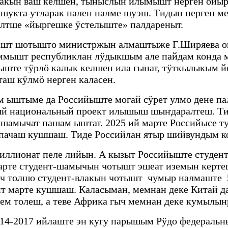
влакын ваш келшен, тыныслын илымышт нерген ойы
 шукта утларак пален налме шуэш. Тидын нерген м
лтше «йыргешке ӱстелыште» палдареныт.
шашт шотышто министржын алмаштыже Г.Ширяева оҥ
еммышт республиклан лӱдыкшым але пайдам конда 
те тӱрлӧ калык келшен ила гынат, тӱткылыкым йо
ш кӱлмӧ нерген каласен.
м ыштыме да Российыште могай сӱрет улмо дене пал
й национальный проект илышыш шыҥдаралтеш. Тиде
-шамычат пашам ыштат. 2025 ий марте Российысе т
 пачаш кушшаш. Тиде Российлан ятыр шийвундым 
иллионат пеле лийын. А кызыт Российыште студен
рте студент-шамычын чотышт эшеат иземын керте
гыч толшо студент-влакын чотышт чумыр налмаште 
нт марте кушшаш. Каласыман, мемнан деке Китай д
м толеш, а теве Африка гыч мемнан деке кумылын
14-2017 ийлаште эн кугу парышым Рӱдо федеральн