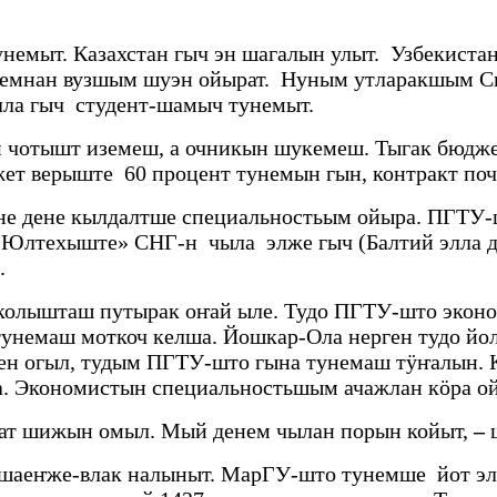
немыт. Казахстан гыч эн шагалын улыт. Узбекиста
ундемнан вузшым шуэн ойырат. Нуным утларакшым 
ла гыч студент-шамыч тунемыт.
 чотышт иземеш, а очникын шукемеш. Тыгак бюдже
ет верыште 60 процент тунемын гын, контракт по
не дене кылдалтше специальностьым ойыра. ПГТУ-
«Юлтехыште» СНГ-н чыла элже гыч (Балтий элла 
.
колышташ путырак оҥай ыле. Тудо ПГТУ-што экон
тунемаш моткоч келша. Йошкар-Ола нерген тудо й
ен огыл, тудым ПГТУ-што гына тунемаш тӱҥалын. 
на. Экономистын специальностьшым ачажлан кӧра 
т шижын омыл. Мый денем чылан порын койыт,
–
ш
шаеҥже-влак налыныт. МарГУ-што тунемше йот эл