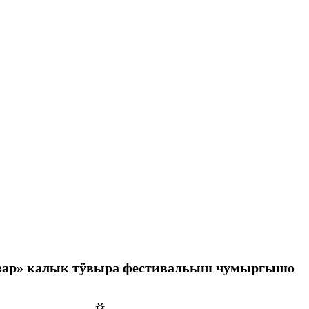
вар» калык тӱвыра фестивальыш чумыргышо