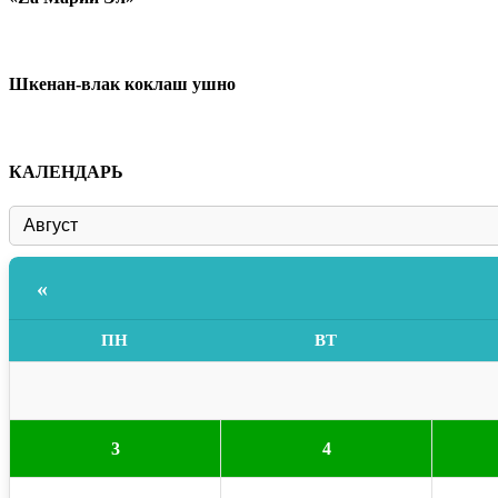
Шкенан-влак коклаш ушно
КАЛЕНДАРЬ
«
ПН
ВТ
3
4