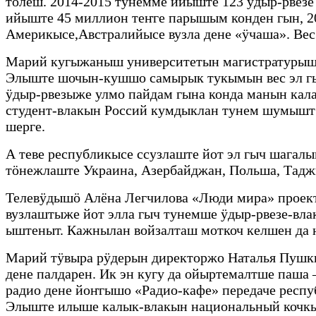
толеш. 2014-2015 тунемме ийыште 123 ӱдыр-рвезе
ийыште 45 миллион теҥге парышым конден гын, 2
Америкысе,Австралийысе вузла дене «ӱчаша». Ве
Марий кугыжаныш университетын магистратурыш
Элыште шочын-кушшо самырык тукымын вес эл гы
ӱдыр-рвезыже улмо пайдам гына конда манын кал
студент-влакын Россий кумдыклан тунем шумышт 
шерге.
А теве республикысе ссузлаште йот эл гыч шага
тӧнежлаште Украина, Азербайджан, Польша, Тадж
Телевӱдышӧ Алёна Легчилова «Люди мира» проект
вузлаштыже йот элла гыч тунемше ӱдыр-рвезе-вл
ыштеныт. Кажнылан войзалташ моткоч келшен да
Марий тӱвыра рӱдерын директоржо Наталья Пушк
дене палдарен. Ик эн кугу да ойыртемалтше паша
радио дене йоҥгышо «Радио-кафе» передаче рес
Элыште илыше калык-влакын национальный кочкы