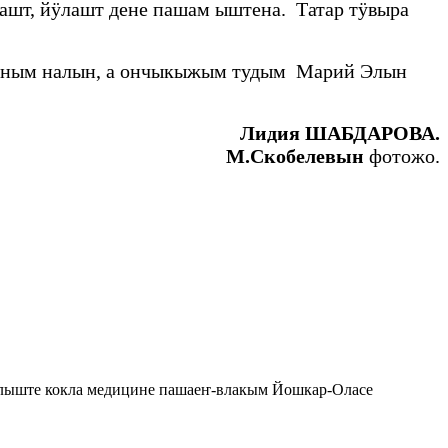
шт, йӱлашт дене пашам ыштена. Татар тӱвыра
 сыным налын, а ончыкыжым тудым Марий Элын
Лидия ШАБДАРОВА.
М.Скобелевын
фотожо.
лыште кокла медицине пашаеҥ-влакым Йошкар-Оласе