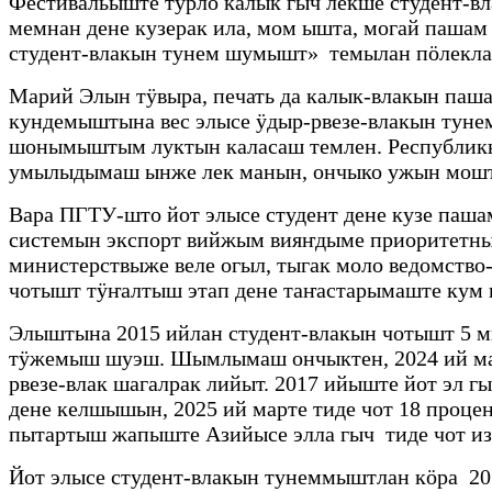
Фестивальыште тӱрлӧ калык гыч лекше студент-
мемнан дене кузерак ила, мом ышта, могай пашам
студент-влакын тунем шумышт» темылан пӧлекла
Марий Элын тӱвыра, печать да калык-влакын па
кундемыштына вес элысе ӱдыр-рвезе-влакын тун
шонымыштым луктын каласаш темлен. Республикыш
умылыдымаш ынже лек манын, ончыко ужын мошта
Вара ПГТУ-што йот элысе студент дене кузе паша
системын экспорт вийжым вияҥдыме приоритетны
министерствыже веле огыл, тыгак моло ведомство
чотышт тӱҥалтыш этап дене таҥастарымаште кум
Элыштына 2015 ийлан студент-влакын чотышт 5 м
тӱжемыш шуэш. Шымлымаш ончыктен, 2024 ий ма
рвезе-влак шагалрак лийыт. 2017 ийыште йот эл 
дене келшышын, 2025 ий марте тиде чот 18 проце
пытартыш жапыште Азийысе элла гыч тиде чот изе
Йот элысе студент-влакын тунеммыштлан кӧра 20