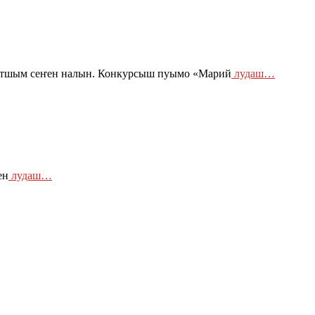
антшым сеҥен налын. Конкурсыш пуымо «Марий
лудаш…
ен
лудаш…