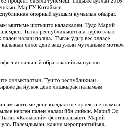
83 процент оксала тунемеш. Тидыже вузлан 2016
 кушкын. МарГУ Китайысе
республикнан опорный вузшым кумылын ойырат.
ым ыштыме шотышто каласкален. Тудо Марий
алемден. Тыгак республикыштына тӱрлӧ элын
пален налаш полша. Тыгак ӱдыр вес элласе
ӧ калыкын еҥже дене ваш ужын мутланыме моткоч
профессиональный образованийым пуышо
ште ончыкталтын. Тушто республикнан
ӱвыраже да йӱлаж дене лишкырак палымым
 пашам ыштыме дене кылдалтше проектше-шамыч
йылме нерген пален налаш йӧн лийын. Марий Эл
. Тыгак «Калыксий» фестивальыште Марий
 уло. Палемдыман, кажне мероприятийыш,