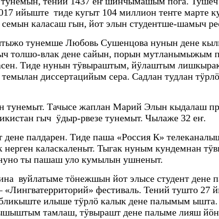
 тунемын, тений 1437 еҥ шинчымашым пога. Тушеч 
017 ийыште тиде кугыт 104 миллион теҥге марте
с семын каласаш гын, йот элын студентше-шамыч 
тыжо тунемше Любовь Сушенцова нунын дене кыл
ч толшо-влак дене сайын, порын мутланымыжым п
асен. Тиде нунын тӱвыраштым, йӱлаштым лишкырак 
темылан диссертацийым сера. Садлан тудлан тӱрл
лын тунемыт. Тачысе жаплан Марий Элын кыдалаш 
икистан гыч ӱдыр-рвезе тунемыт. Чылаже 32 еҥ.
 дене палдарен. Тиде паша «Россия К» телеканалы
ак нерген каласкаленыт. Тыгак нуным кундемнан т
 нуно ты пашаш уло кумылын ушненыт.
ина вуйлатыме тӧнежшын йот элысе студент дене
 – «Лингватерриторий» фестиваль. Тений тушто 27 
публикыште илыше тӱрлӧ калык дене палымым ышта
шыштым тамлаш, тӱвырашт дене палыме лияш йӧн