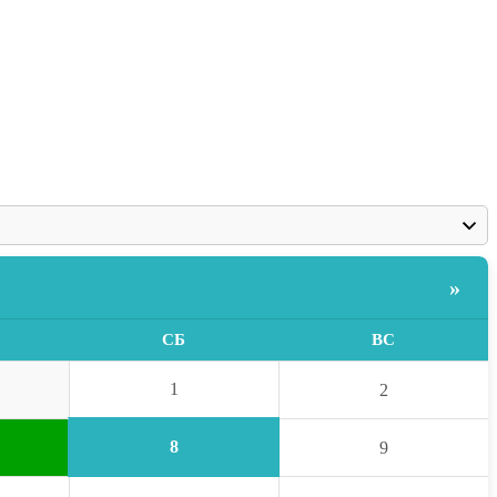
»
СБ
ВС
1
2
8
9