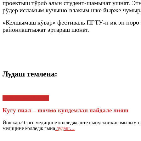
проектыш тӱрлӧ элын студент-шамычат ушнат. Эт
рӱдер исламым кучышо-влакым шке йырже чумыра
«Келшымаш кӱвар» фестиваль ПГТУ-н ик эн поро
районлаштыжат эртараш шонат.
Лудаш темлена:
САМЫРЫК ТУКЫМ
Кугу пиал – шочмо кундемлан пайдале лияш
Йошкар-Оласе медицине колледжыште выпускник-шамычым па
медицине колледж гына
лудаш…