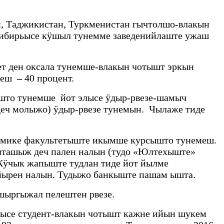
н, Таджикистан, Туркменистан гычтолшо-влакын
Сибирьысе кӱшыл тунемме заведенийлаште ужаш
т ден оксала тунемше-влакын чотышт эркын
чеш
–
40 процент.
што тунемше йот элысе ӱдыр-рвезе-шамыч
деч молыжо) ӱдыр-рвезе тунемын. Чылаже тиде
омике факультетыште икымше курсышто тунемеш.
олташыж деч пален налын (тудо «Юлтехыште»
Кӱчык жапыште тудлан тиде йот йылме
ойырен налын. Тудыжо банкыште пашам ышта.
ыргыжал пелештен рвезе.
ысе студент-влакын чотышт кажне ийын шукем