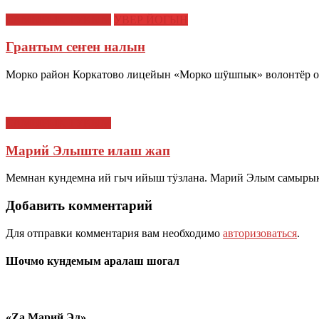
САМЫРЫК ТУКЫМ
УВЕР ЙОГЫН
Грантым сеҥен налын
Морко район Коркатово лицейын «Морко шӱшпык» волонтёр 
САМЫРЫК ТУКЫМ
Марий Элыште илаш жап
Мемнан кундемна ий гыч ийыш тӱзлана. Марий Элым самырык
Добавить комментарий
Для отправки комментария вам необходимо
авторизоваться
.
Шочмо кундемым аралаш шогал
«Zа Марий Эл»