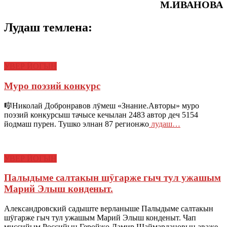
М.ИВАНОВА
Лудаш темлена:
УВЕР ЙОГЫН
Муро поэзий конкурс
🎼Николай Добронравов лӱмеш «Знание.Авторы» муро
поэзий конкурсыш тачысе кечылан 2483 автор деч 5154
йодмаш пурен. Тушко элнан 87 регионжо
лудаш…
УВЕР ЙОГЫН
Палыдыме салтакын шӱгарже гыч тул ужашым
Марий Элыш конденыт.
Александровский садыште верланыше Палыдыме салтакын
шӱгарже гыч тул ужашым Марий Элыш конденыт. Чап
миссийым Российын Геройжо Дамир Шаймардановын аваже