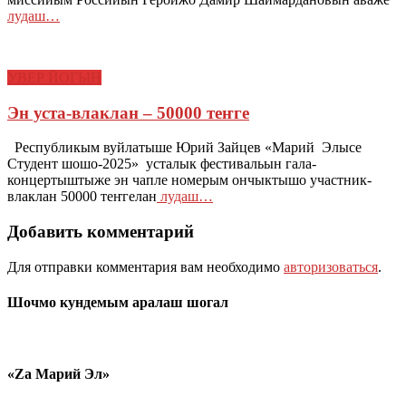
лудаш…
УВЕР ЙОГЫН
Эн уста-влаклан – 50000 теҥге
Республикым вуйлатыше Юрий Зайцев «Марий Элысе
Студент шошо-2025» усталык фестивальын гала-
концертыштыже эн чапле номерым ончыктышо участник-
влаклан 50000 теҥгелан
лудаш…
Добавить комментарий
Для отправки комментария вам необходимо
авторизоваться
.
Шочмо кундемым аралаш шогал
«Zа Марий Эл»