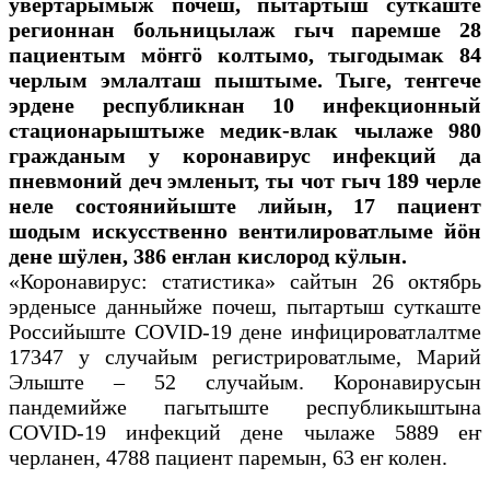
увертарымыж почеш, пытартыш суткаште
регионнан больницылаж гыч паремше 28
пациентым мӧҥгӧ колтымо, тыгодымак 84
черлым эмлалташ пыштыме. Тыге, теҥгече
эрдене республикнан 10 инфекционный
стационарыштыже медик-влак чылаже 980
гражданым у коронавирус инфекций да
пневмоний деч эмленыт, ты чот гыч 189 черле
неле состоянийыште лийын, 17 пациент
шодым искусственно вентилироватлыме йӧн
дене шӱлен, 386 еҥлан кислород кӱлын.
«Коронавирус: статистика» сайтын 26 октябрь
эрденысе данныйже почеш, пытартыш суткаште
Российыште COVID-19 дене инфицироватлалтме
17347 у случайым регистрироватлыме, Марий
Элыште – 52 случайым. Коронавирусын
пандемийже пагытыште республикыштына
COVID-19 инфекций дене чылаже 5889 еҥ
черланен, 4788 пациент паремын, 63 еҥ колен.