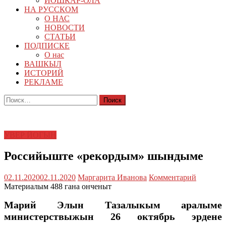
ЙОШКАР-ОЛА
НА РУССКОМ
О НАС
НОВОСТИ
СТАТЬИ
ПОДПИСКЕ
О нас
ВАШКЫЛ
ИСТОРИЙ
РЕКЛАМЕ
Найти:
УВЕР ЙОГЫН
Российыште «рекордым» шындыме
02.11.2020
02.11.2020
Маргарита Иванова
Комментарий
Материалым 488 гана онченыт
Марий Элын Тазалыкым аралыме
министерствыжын 26 октябрь эрдене