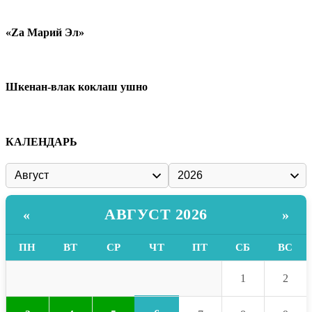
«Zа Марий Эл»
Шкенан-влак коклаш ушно
КАЛЕНДАРЬ
АВГУСТ 2026
«
»
ПН
ВТ
СР
ЧТ
ПТ
СБ
ВС
1
2