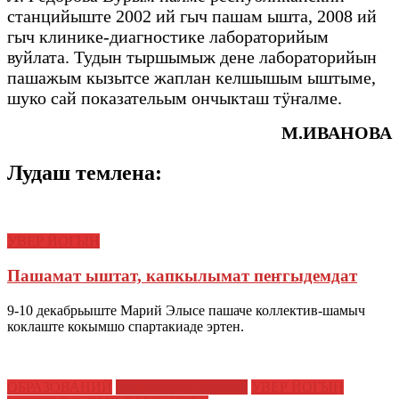
станцийыште 2002 ий гыч пашам ышта, 2008 ий
гыч клинике-диагностике лабораторийым
вуйлата. Тудын тыршымыж дене лабораторийын
пашажым кызытсе жаплан келшышым ыштыме,
шуко сай показательым ончыкташ тӱҥалме.
М.ИВАНОВА
Лудаш темлена:
УВЕР ЙОГЫН
Пашамат ыштат, капкылымат пеҥгыдемдат
9-10 декабрьыште Марий Элысе пашаче коллектив-шамыч
коклаште кокымшо спартакиаде эртен.
ОБРАЗОВАНИЙ
САМЫРЫК ТУКЫМ
УВЕР ЙОГЫН