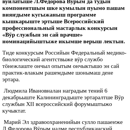
вуйлатыше Л.Федорова Вӱрым да тудын
компонентшым шке кумылын пуымо пашам
вияҥдыме кугыжаныш программе
кышкарыште эртыше Всероссийский
профессиональный мастарлык конкурсын
«Вӱр службын эн сай врачше»
номинацийыштыже икымше верыш лектын.
Тиде конкурсым Российын Федеральный медико-
биологический агентствыже вӱр службо
тӧнежлаште ончыл опытым ончыктышо эн сай
практик-влакым рашемдыме шонымаш дене
эртара.
Людмила Ивановналан наградым тений 6
декабрьыште Калининградыште эртаралтше Вӱр
службын XII всероссийский форумыштыжо
кучыктат.
Марий Эл здравоохраненийын сулло пашаеҥже
Л.Федорова Вӱрым налме республиканский