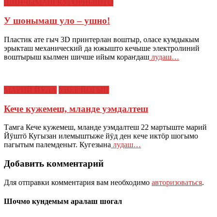
ШИНЧЫМАШ КУГОРНЫШТО
У шонымаш уло – ушно!
Пластик ате гыч 3D принтерлан воштыр, оласе кумдыкым
эрыкташ механический да южышто кечыше электролиний
воштырыш кылмен шичше ийым кораҥдаш
лудаш…
МАРИЙ ЙӰЛА
УВЕР ЙОГЫН
Кече кужемеш, мланде уэмдалтеш
Тамга Кече кужемеш, мланде уэмдалтеш 22 мартыште марий
Йӱштӧ Кугызан илемыштыже йӱд ден кече иктӧр шогымо
пагытым палемденыт. Кугезына
лудаш…
Добавить комментарий
Для отправки комментария вам необходимо
авторизоваться
.
Шочмо кундемым аралаш шогал