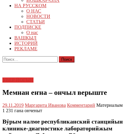
ЙОШКАР-ОЛА
НА РУССКОМ
О НАС
НОВОСТИ
СТАТЬИ
ПОДПИСКЕ
О нас
ВАШКЫЛ
ИСТОРИЙ
РЕКЛАМЕ
Найти:
УВЕР ЙОГЫН
Мемнан еҥна – ончыл верыште
29.11.2019
Маргарита Иванова
Комментарий
Материалым
1 231 гана онченыт
Вӱрым налме республиканский станцийын
клинике-диагностике лабораторийжым