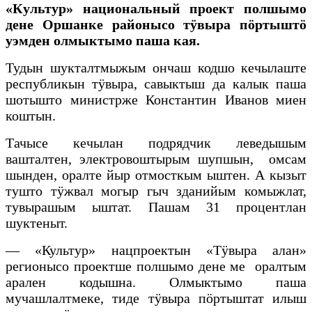
«Культур» национальный проект полшымо
дене Оршанке районысо тӱвыра пӧртыштӧ
уэмден олмыктымо паша кая.
Тудын шукталтмыжым ончаш кодшо кечылаште
республикын тӱвыра, савыктыш да калык паша
шотышто министрже Константин Иванов миен
коштын.
Тачысе кечылан подрядчик леведышым
вашталтен, электровоштырым шупшын, омсам
шынден, оралте йыр отмосткым ыштен. А кызыт
тушто тӱжвал могыр гыч зданийым комыжлат,
тувырашым ыштат. Пашам 31 процентлан
шуктеныт.
— «Культур» нацпроектын «Тӱвыра алан»
регионысо проектше полшымо дене ме оралтым
арален кодышна. Олмыктымо паша
мучашлалтмеке, тиде тӱвыра пӧртыштат илыш