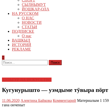
СПОРТ
СЫЛНЫМУТ
ЙОШКАР-ОЛА
НА РУССКОМ
О НАС
НОВОСТИ
СТАТЬИ
ПОДПИСКЕ
О нас
ВАШКЫЛ
ИСТОРИЙ
РЕКЛАМЕ
Найти:
КУЛЬТУР ДА ИСКУССТВО
Кугунурышто — уэмдыме тӱвыра пӧрт
11.06.2020
Алевтина Байкова
Комментарий
Материалым 1 159
гана онченыт