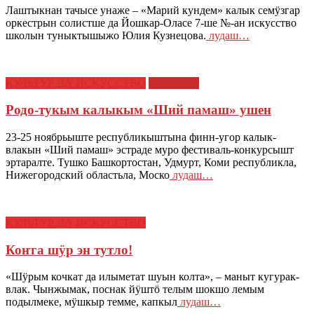
Лаштыкнан тачысе унаже – «Марий кундем» калык семӱзгар
оркестрын солистше да Йошкар-Оласе 7-ше №-ан искусство
школын туныктышыжо Юлия Кузнецова.
лудаш…
КУЛЬТУР ДА ИСКУССТВО
ЭСТРАДЕ
Родо-тукым калыкым «Ший памаш» ушен
23-25 ноябрьыште республикыштына финн-угор калык-
влакын «Ший памаш» эстраде муро фестиваль-конкурсышт
эртаралте. Тушко Башкортостан, Удмурт, Коми республикла,
Нижегородский областьла, Моско
лудаш…
КУЛЬТУР ДА ИСКУССТВО
Коҥга шӱр эн тутло!
«Шӱрым кочкат да илыметат шуын колта», – маныт кугурак-
влак. Чынжымак, поснак йӱштӧ телым шокшо лемым
подылмеке, мӱшкыр темме, капкыл
лудаш…