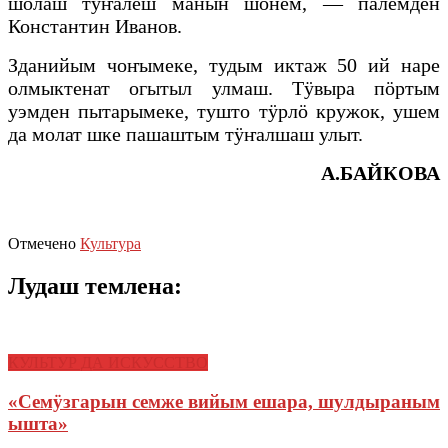
шолаш тӱҥалеш манын шонем, — палемден
Константин Иванов.
Зданийым чоҥымеке, тудым иктаж 50 ий наре
олмыктенат огытыл улмаш. Тӱвыра пӧртым
уэмден пытарымеке, тушто тӱрлӧ кружок, ушем
да молат шке пашаштым тӱҥалшаш улыт.
А.БАЙКОВА
Отмечено
Культура
Лудаш темлена:
КУЛЬТУР ДА ИСКУССТВО
«Семӱзгарын семже вийым ешара, шулдыраным
ышта»