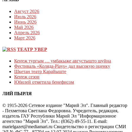
Август 2026
Июль 2026
Июнь 2026
Май 2026
Апрель 2026
Март 2026
ТЕАТР УВЕР
Кеҥеж тургым … умбакыже августышто шуйна
Фестиваль «Коляда-Plays» дал высокую оценку
Шкетан театр Карайыште
Кеҥеж сезон
Юбилей отметила бенефисом
ЛИЙ ПЫРЛЯ
© 1915-2026 Сетевое издание "Марий Эл". Главный редактор
- Пехметова Светлана Федоровна. Учредитель, редакция,
издатель ГАУ Республики Марий Эл "Информационное
агентство "Марий Эл". Тел.: (8362) 49-55-11. E-mail:
marielgazet@mediamari.ru Свидетельство о регистрации СМИ
ЭЛ № ФС 77 - 87794 от 12.07.2024 выдано Роскомнадзором