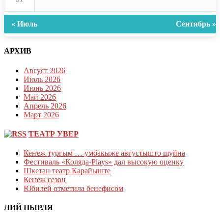
« Июль
Сентябрь »
АРХИВ
Август 2026
Июль 2026
Июнь 2026
Май 2026
Апрель 2026
Март 2026
ТЕАТР УВЕР
Кеҥеж тургым … умбакыже августышто шуйна
Фестиваль «Коляда-Plays» дал высокую оценку
Шкетан театр Карайыште
Кеҥеж сезон
Юбилей отметила бенефисом
ЛИЙ ПЫРЛЯ