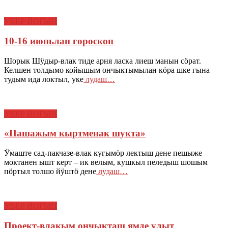
УВЕР ЙОГЫН
10-16 июньлан гороскоп
Шорык Шӱдыр-влак тиде арня ласка лиеш манын сӧрат.
Келшен толдымо койышым ончыктымылан кӧра шке гына
тудым ида локтыл, уке
лудаш…
УВЕР ЙОГЫН
«Пашажым кыртменак шукта»
Ӱмаште сад-пакчазе-влак кугымӧр лектыш дене пешыже
моктанен ышт керт – ик велым, кушкыл пеледыш шошым
пӧртыл толшо йӱштӧ дене
лудаш…
УВЕР ЙОГЫН
Проект-влакым ончыкташ ямде улыт