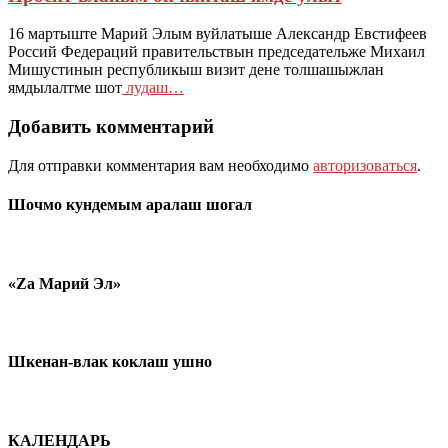
16 мартыште Марий Элым вуйлатыше Александр Евстифеев
Россий Федераций правительствын председательже Михаил
Мишустинын республикыш визит дене толшашыжлан
ямдылалтме шот
лудаш…
Добавить комментарий
Для отправки комментария вам необходимо
авторизоваться
.
Шочмо кундемым аралаш шогал
«Zа Марий Эл»
Шкенан-влак коклаш ушно
КАЛЕНДАРЬ