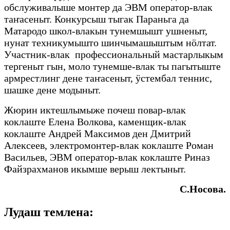
обслуживалыше монтер да ЭВМ оператор-влак
таҥасеныт. Конкурсыш тыгак Параньга да
Матародо школ-влакын тунемшышт ушненыт,
нунат техникумышто шинчымашыштым нӧлтат.
Участник-влак профессиональный мастарлыкым
тергеныт гын, моло тунемше-влак ты пагытыште
армрестлинг дене таҥасеныт, ӱстембал теннис,
шашке дене модыныт.
Жюрин иктешлымыже почеш повар-влак
коклаште Елена Волкова, каменщик-влак
коклаште Андрей Максимов ден Дмитрий
Алексеев, электромонтер-влак коклаште Роман
Васильев, ЭВМ оператор-влак коклаште Риназ
Файзрахманов икымше верыш лектыныт.
С.Носова.
Лудаш темлена: