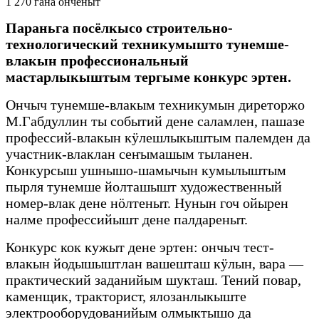
1 270 гана онченыт
Параньга посёлкысо строительно-
технологический техникумышто тунемше-
влакын профессиональный
мастарлыкыштым тергыме конкурс эртен.
Ончыч тунемше-влакым техникумын диреторжо
М.Габдуллин ты событий дене саламлен, пашазе
профессий-влакын кӱлешлыкыштым палемден да
участник-влаклан сеҥымашым тыланен.
Конкурсыш ушнышо-шамычын кумылыштым
пырля тунемше йолташышт художественный
номер-влак дене нӧлтеныт. Нунын гоч ойырен
налме профессийышт дене палдареныт.
Конкурс кок кужыт дене эртен: ончыч тест-
влакын йодышыштлан вашешташ кӱлын, вара —
практический заданийым шукташ. Тений повар,
каменщик, тракторист, ялозанлыкыште
электрооборудованийым олмыктышо да