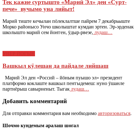
Тек кажне суртышто «Марий Эл» ден «Сурт-
пече» вучымо уна лийыт!
Марий тиште кечылан пӧлеклалтше пайрем 7 декабрьыште
Морко районысо Унчо школыштат кумдан эртен. Эр-эрденак
школышто марий сем йоҥген, ӱдыр-рвезе,
лудаш…
УВЕР ЙОГЫН
Вашкыл кӱлешан да пайдале лийшаш
Марий Эл ден «Россий – йӧным пуышо эл» президент
платформо коклаште вашкыл пеҥгыдемеш: нуно ӱшанле
партнёрыш савырненыт. Тыгак
лудаш…
Добавить комментарий
Для отправки комментария вам необходимо
авторизоваться
.
Шочмо кундемым аралаш шогал