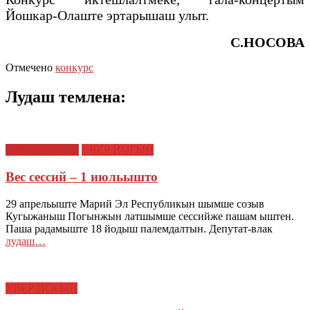
Йошкар-Олаште эртарышаш улыт.
С.НОСОВА
Отмечено
конкурс
Лудаш темлена:
КУЧЕМЫШТЕ
УВЕР ЙОГЫН
Вес сессий – 1 июльышто
29 апрельыште Марий Эл Республикын шымше созыв
Кугыжаныш Погынжын латшымше сессийже пашам ыштен.
Паша радамыште 18 йодыш палемдалтын. Депутат-влак
лудаш…
УВЕР ЙОГЫН