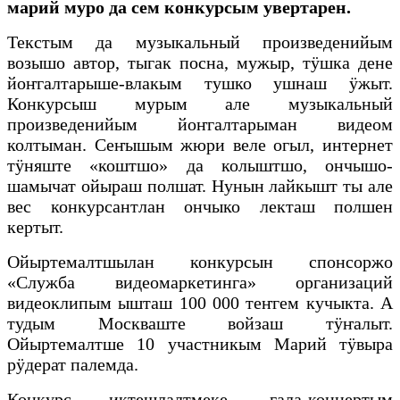
марий муро да сем конкурсым увертарен.
Текстым да музыкальный произведенийым
возышо автор, тыгак посна, мужыр, тӱшка дене
йоҥгалтарыше-влакым тушко ушнаш ӱжыт.
Конкурсыш мурым але музыкальный
произведенийым йоҥгалтарыман видеом
колтыман. Сеҥышым жюри веле огыл, интернет
тӱняште «коштшо» да колыштшо, ончышо-
шамычат ойыраш полшат. Нунын лайкышт ты але
вес конкурсантлан ончыко лекташ полшен
кертыт.
Ойыртемалтшылан конкурсын спонсоржо
«Служба видеомаркетинга» организаций
видеоклипым ышташ 100 000 теҥгем кучыкта. А
тудым Москваште войзаш тӱҥалыт.
Ойыртемалтше 10 участникым Марий тӱвыра
рӱдерат палемда.
Конкурс иктешлалтмеке, гала-концертым