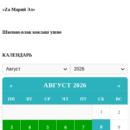
«Zа Марий Эл»
Шкенан-влак коклаш ушно
КАЛЕНДАРЬ
АВГУСТ 2026
«
»
ПН
ВТ
СР
ЧТ
ПТ
СБ
ВС
1
2
8
3
4
5
6
7
9