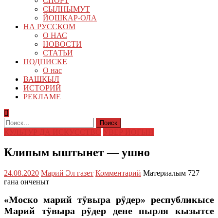
СПОРТ
СЫЛНЫМУТ
ЙОШКАР-ОЛА
НА РУССКОМ
О НАС
НОВОСТИ
СТАТЬИ
ПОДПИСКЕ
О нас
ВАШКЫЛ
ИСТОРИЙ
РЕКЛАМЕ
Найти:
КУЛЬТУР ДА ИСКУССТВО
УВЕР ЙОГЫН
Клипым ыштынет — ушно
24.08.2020
Марий Эл газет
Комментарий
Материалым 727
гана онченыт
«Моско марий тӱвыра рӱдер» республикысе
Марий тӱвыра рӱдер дене пырля кызытсе