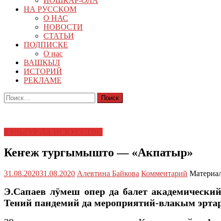
ЙОШКАР-ОЛА
НА РУССКОМ
О НАС
НОВОСТИ
СТАТЬИ
ПОДПИСКЕ
О нас
ВАШКЫЛ
ИСТОРИЙ
РЕКЛАМЕ
Найти:
КУЛЬТУР ДА ИСКУССТВО
Кеҥеж тургымышто — «Акпатыр»
31.08.2020
31.08.2020
Алевтина Байкова
Комментарий
Материал
Э.Сапаев лӱмеш опер да балет академическ
Тений пандемий да мероприятий-влакым эрта