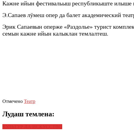
Кажне ийын фестивальыш республикыште илыше вел
Э.Сапаев лӱмеш опер да балет академический теа
Эрик Сапаевын оперже «Раздолье» турист компле
семын кажне ийын калыклан темлалтеш.
Отмечено
Театр
Лудаш темлена:
КУЛЬТУР ДА ИСКУССТВО