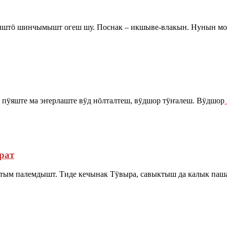
тыштӧ шинчымышт огеш шу. Поснак – икшыве-влакын. Нунын м
е пӱяште ма эҥерлаште вӱд нӧлталтеш, вӱдшор тӱҥалеш. Вӱдшор
рат
штым палемдышт. Тиде кечынак Тӱвыра, савыктыш да калык п