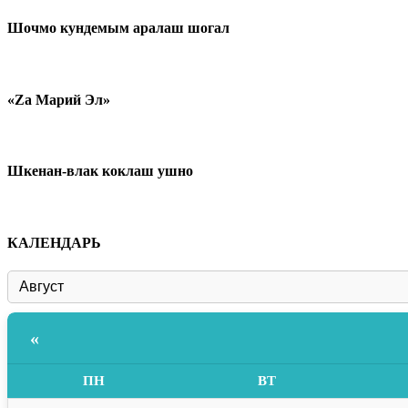
Шочмо кундемым аралаш шогал
«Zа Марий Эл»
Шкенан-влак коклаш ушно
КАЛЕНДАРЬ
«
ПН
ВТ