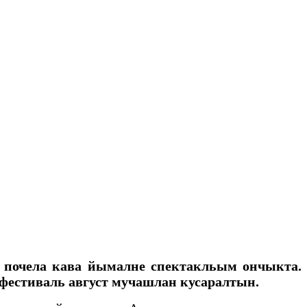
 почела кава йымалне спектакльым ончыкта.
естиваль август мучашлан кусаралтын.