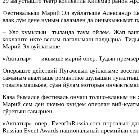
29 августышто театр коллектив Килемар район А
Фестивальыш Марий Эл вуйлатыше Александр Евс
влак лӱм дене нуным саламлен да ончыкыжымат
– Уло кумылын тыланда таум ойлем. Жап вашт
коклаште икте-весым пагалымаш палдырна. Тид
Марий Эл вуйлатыше.
«Акпатыр» — икымше марий опер. Тудын премьер
Оперыште действий Пугачевын вуйлатыме восста
саманым авалтыше романтике шӱлышан тӱҥалтыша
товатлымашыже, сӱан йӱлам моторын ончыктымаш
Кава йымалсе фестиваль ончаш толшо-влакым ик
Марий сем ден шочмо кундем оперлан вий-куат
сӱретыш савырнен.
«Акпатыр» опер, EventInRussia.com порталын д
Russian Event Awards национальный премийын с