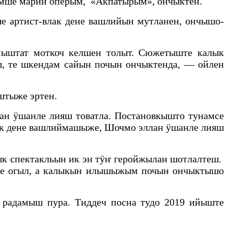
кымше марий оперым, «Акпатырым», ончыктен.
е артист-влак дене вашлийын мутланен, ончышо-
мыштат моткоч келшен толыт. Сюжетыште калык
, те шкендам сайын почын ончыктенда, — ойлен
штыже эртен.
ан ӱшанле лияш товатла. Постановкышто тунамсе
ык дене вашлиймашыже, Шочмо эллан ӱшанле лияш
к спектакльын ик эн тӱҥ геройжылан шотлалтеш.
йже огыл, а калыкын илышыжым почын ончыктышо
й радамыш пура. Тиддеч посна тудо 2019 ийыште