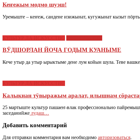
Кеҥежым модмо шуэш!
Уремыште – кеҥеж, сандене изижынат, кугужынат кызыт пӧр
КУЛЬТУР ДА ИСКУССТВО
ТАЧЕ ЯЛЫШТЕ
ВӰДШОРЛАН ЙОЧА ГОДЫМ КУАНЫМЕ
Кече утыр да утыр ырыктыме дене лум койын шула. Теве вашк
КУЛЬТУР ДА ИСКУССТВО
Калыкнан тӱвыражым аралат, илышнам сӧраста
25 мартыште культур пашаеҥ-влак профессионально пайремы
заседанийже
лудаш…
Добавить комментарий
Для отправки комментария вам необходимо
авторизоваться
.