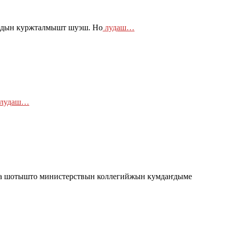
одын куржталмышт шуэш. Но
лудаш…
лудаш…
аша шотышто министерствын коллегийжын кумдаҥдыме