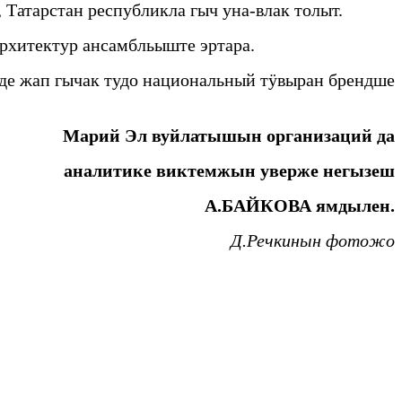
Татарстан республикла гыч уна-влак толыт.
архитектур ансамбльыште эртара.
де жап гычак тудо национальный тӱвыран брендше
Марий Эл вуйлатышын организаций да
аналитике виктемжын уверже негызеш
А.БАЙКОВА ямдылен.
Д.Речкинын фотожо