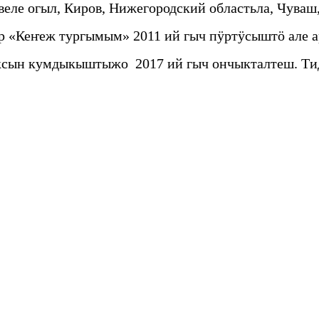
е огыл, Киров, Нижегородский областьла, Чуваш, 
тр «Кеҥеж тургымым» 2011 ий гыч пӱртӱсыштӧ але 
ксын кумдыкыштыжо 2017 ий гыч ончыкталтеш. Ти