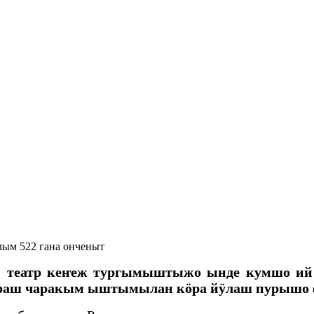
ым 522 гана онченыт
ий театр кеҥеж тургымыштыжо ынде кумшо ий
раш чаракым ыштымылан кӧра йӱлаш пурышо ф