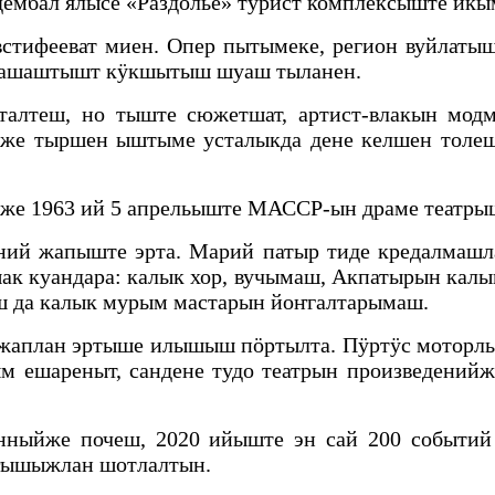
рдембал ялысе «Раздолье» турист комплексыште и
тифееват миен. Опер пытымеке, регион вуйлатыш
 пашаштышт кӱкшытыш шуаш тыланен.
алтеш, но тыште сюжетшат, артист-влакын мод
ыже тыршен ыштыме усталыкда дене келшен толеш
же 1963 ий 5 апрельыште МАССР-ын драме театры
ний жапыште эрта. Марий патыр тиде кредалмашл
к куандара: калык хор, вучымаш, Акпатырын кал
 да калык мурым мастарын йоҥгалтарымаш.
 жаплан эртыше илышыш пӧртылта. Пӱртӱс моторлы
ым ешареныт, сандене тудо театрын произведени
анныйже почеш, 2020 ийыште эн сай 200 событи
еҥышыжлан шотлалтын.