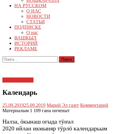
ЙОШКАР-ОЛА
НА РУССКОМ
О НАС
НОВОСТИ
СТАТЬИ
ПОДПИСКЕ
О нас
ВАШКЫЛ
ИСТОРИЙ
РЕКЛАМЕ
Найти:
УВЕР ЙОГЫН
Календарь
25.09.2019
25.09.2019
Марий Эл газет
Комментарий
Материалым 1 109 гана онченыт
Налза, ӧкынаш огыда тӱҥал
2020 ийлан икмыняр тӱрлӧ календарьым