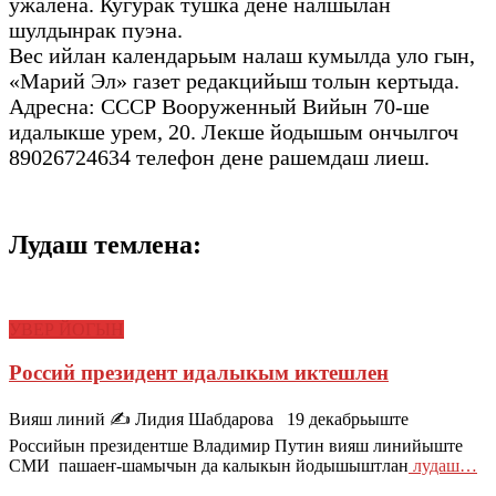
ужалена. Кугурак тӱшка дене налшылан
шулдынрак пуэна.
Вес ийлан календарьым налаш кумылда уло гын,
«Марий Эл» газет редакцийыш толын кертыда.
Адресна: СССР Вооруженный Вийын 70-ше
идалыкше урем, 20. Лекше йодышым ончылгоч
89026724634 телефон дене рашемдаш лиеш.
Лудаш темлена:
УВЕР ЙОГЫН
Россий президент идалыкым иктешлен
Вияш линий ✍️ Лидия Шабдарова 19 декабрьыште
Российын президентше Владимир Путин вияш линийыште
СМИ пашаеҥ-шамычын да калыкын йодышыштлан
лудаш…