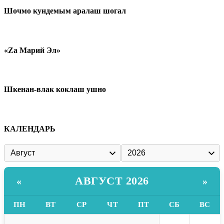
Шочмо кундемым аралаш шогал
«Zа Марий Эл»
Шкенан-влак коклаш ушно
КАЛЕНДАРЬ
АВГУСТ 2026
«
»
ПН
ВТ
СР
ЧТ
ПТ
СБ
ВС