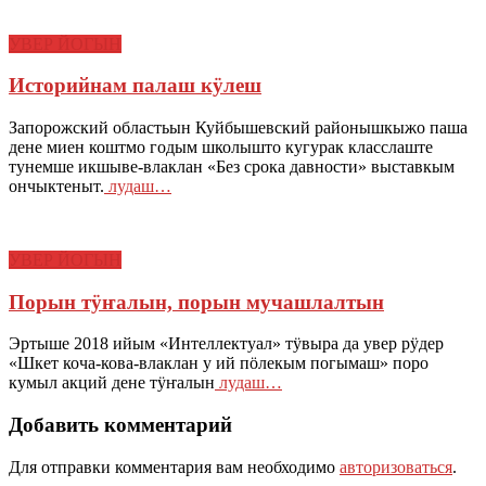
УВЕР ЙОГЫН
Историйнам палаш кӱлеш
Запорожский областьын Куйбышевский районышкыжо паша
дене миен коштмо годым школышто кугурак класслаште
тунемше икшыве-влаклан «Без срока давности» выставкым
ончыктеныт.
лудаш…
УВЕР ЙОГЫН
Порын тӱҥалын, порын мучашлалтын
Эртыше 2018 ийым «Интеллектуал» тӱвыра да увер рӱдер
«Шкет коча-кова-влаклан у ий пӧлекым погымаш» поро
кумыл акций дене тӱҥалын
лудаш…
Добавить комментарий
Для отправки комментария вам необходимо
авторизоваться
.