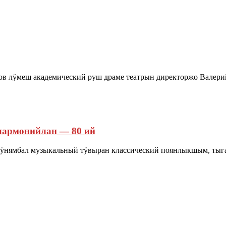
в лӱмеш академический руш драме театрын директоржо Валери
лармонийлан — 80 ий
ӱнямбал музыкальный тӱвыран классический поянлыкшым, тыг