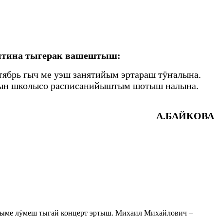
итина тыгерак вашештыш:
тябрь гыч ме уэш занятийым эртараш тӱҥалына.
лакын школысо расписанийыштым шотыш налына.
А.БАЙКОВА
ыме лӱмеш тыгай концерт эртыш. Михаил Михайлович –