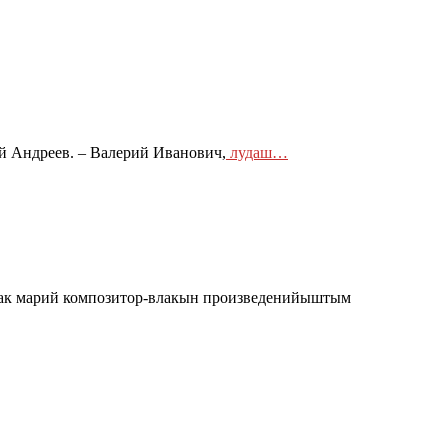
й Андреев. – Валерий Иванович,
лудаш…
ак марий композитор-влакын произведенийыштым