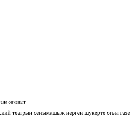
гана онченыт
кий театрын сеҥымашыж нерген шукерте огыл газ