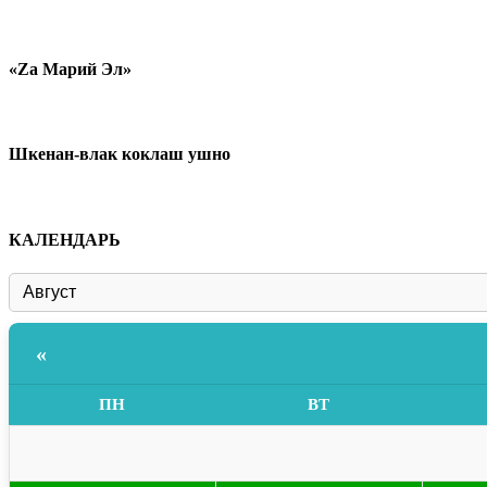
«Zа Марий Эл»
Шкенан-влак коклаш ушно
КАЛЕНДАРЬ
«
ПН
ВТ