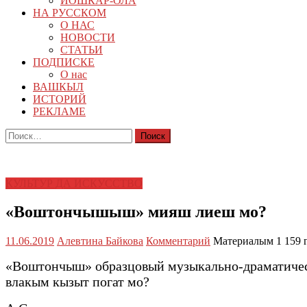
ЙОШКАР-ОЛА
НА РУССКОМ
О НАС
НОВОСТИ
СТАТЬИ
ПОДПИСКЕ
О нас
ВАШКЫЛ
ИСТОРИЙ
РЕКЛАМЕ
Найти:
КУЛЬТУР ДА ИСКУССТВО
«Воштончышыш» мияш лиеш мо?
11.06.2019
Алевтина Байкова
Комментарий
Материалым 1 159 
«Воштончыш» образцовый музыкально-драматичес
влакым кызыт погат мо?