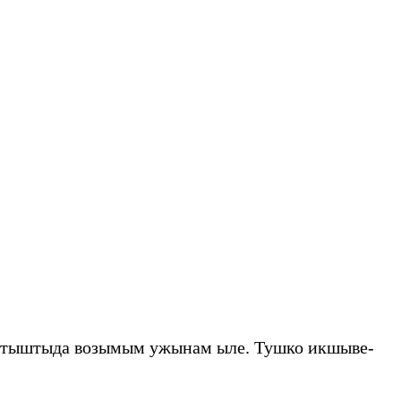
етыштыда возымым ужынам ыле. Тушко икшыве-