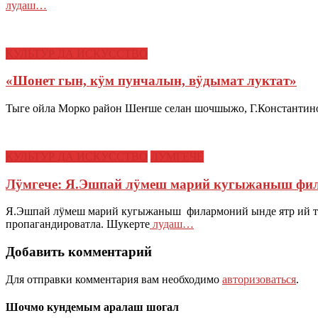
лудаш…
КУЛЬТУР ДА ИСКУССТВО
«Шонет гын, кӱм пунчалын, вӱдымат луктат»
Тыге ойла Морко район Шеҥше селан шочшыжо, Г.Константино
КУЛЬТУР ДА ИСКУССТВО
ЛӰМГЕЧЕ
Лӱмгече: Я.Эшпай лӱмеш марий кугыжаныш фи
Я.Эшпай лӱмеш марий кугыжаныш филармоний ынде ятр ий т
пропагандироватла. Шукерте
лудаш…
Добавить комментарий
Для отправки комментария вам необходимо
авторизоваться
.
Шочмо кундемым аралаш шогал