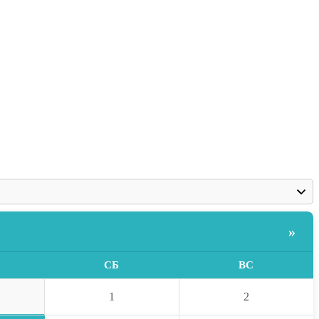
»
СБ
ВС
1
2