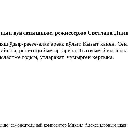
нный вуйлатышыже, режиссёржо Светлана Ник
ш ӱдыр-рвезе-влак эреак кӱлыт. Кызыт канен. Сен
ашлийына, репетицийым эртарена. Тыгодым йоча-в
лалтме годым, утларакат чумырген кертына.
ышо, самодеятельный композитор Михаил Александровым шарн