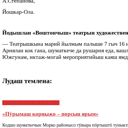
А.Степанова,
Йошкар-Ола.
Йодышлан «Воштончыш» театрын художестве
— Театрышкына марий йылмым палыше 7 гыч 16 ия
Арнялан кок гана, шуматкече да рушарня еда, в
Южгунам, иктаж-могай мероприятийыш каяш ямды
Лудаш темлена:
КУЛЬТУР ДА ИСКУССТВО
«Пӱрымаш корныжо – порсын ярым»
Кодшо шуматкечын Морко районысо тӱвыра пӧртыштӧ туныкт