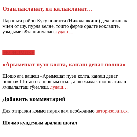
Озанлыкланат, ял калыкланат…
Параньга район Кугу почиҥга (Николашкино) деке изишак
миен от шу, пурла велне, тошто ферме оралте коклаште,
уэмдыме вӱта шинчалан
лудаш…
ЭКОНОМИКЕ
«Арымешат пуэн колта, каҥаш денат полша»
Шошо ага вашеш «Арымешат пуэн колта, каҥаш денат
полша» Шотан оза шошым огыл, а шыжымак шошо агалан
ямдылалташ тӱҥалеш.
лудаш…
Добавить комментарий
Для отправки комментария вам необходимо
авторизоваться
.
Шочмо кундемым аралаш шогал