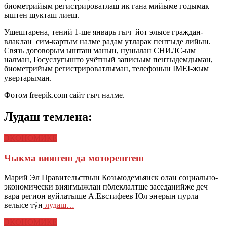
биометрийым регистрироватлаш ик гана мийыме годымак
ыштен шукташ лиеш.
Ушештарена, тений 1-ше январь гыч йот элысе граждан-
влаклан сим-картым налме радам утларак пеҥгыде лийын.
Связь договорым ышташ манын, нунылан СНИЛС-ым
налман, Госуслугышто учётный записьым пеҥгыдемдыман,
биометрийым регистрироватлыман, телефонын IMEI-жым
увертарыман.
Фотом freepik.com сайт гыч налме.
Лудаш темлена:
ЭКОНОМИКЕ
Чыкма вияҥеш да моторештеш
Марий Эл Правительствын Козьмодемьянск олан социально-
экономически вияҥмыжлан пӧлеклалтше заседанийже деч
вара регион вуйлатыше А.Евстифеев Юл эҥерын пурла
велысе тӱҥ
лудаш…
ЭКОНОМИКЕ