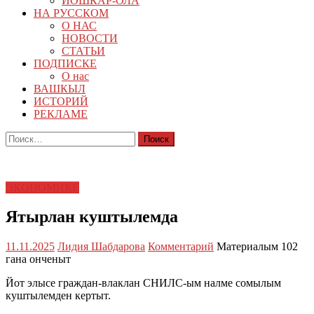
ЙОШКАР-ОЛА
НА РУССКОМ
О НАС
НОВОСТИ
СТАТЬИ
ПОДПИСКЕ
О нас
ВАШКЫЛ
ИСТОРИЙ
РЕКЛАМЕ
Найти:
ЭКОНОМИКЕ
Ятырлан куштылемда
11.11.2025
Лидия Шабдарова
Комментарий
Материалым 102
гана онченыт
Йот элысе граждан-влаклан СНИЛС-ым налме сомылым
куштылемден кертыт.