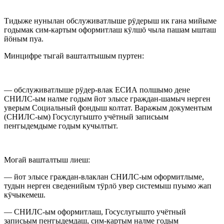
Тидыже нунылан обслуживатлыше рӱдерыш ик гана мийыме
годымак сим-картым оформитлаш кӱлшӧ чыла пашам ышташ
йӧным пуа.
Минцифре тыгай вашталтышым пуртен:
— обслуживатлыше рӱдер-влак ЕСИА полшымо дене
СНИЛС-ым налме годым йот элысе граждан-шамыч нерген
уверым Социальный фондыш колтат. Варажым документым
(СНИЛС-ым) Госуслугышто учётный записьым
пеҥгыдемдыме годым кучылтыт.
Могай вашталтыш лиеш:
— йот элысе граждан-влаклан СНИЛС-ым оформитлыме,
тудын нерген сведенийым тӱрлӧ увер системыш пуымо жап
кӱчыкемеш.
— СНИЛС-ым оформитлаш, Госуслугышто учётный
записьым пеҥгыдемдаш, сим-картым налме годым