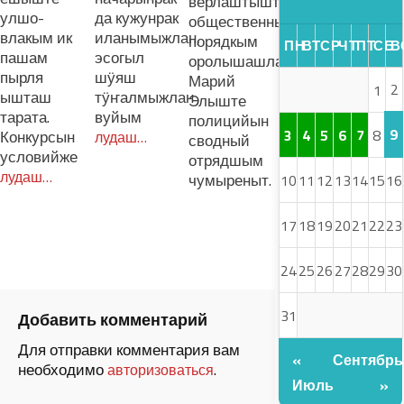
верлаштышт
улшо-
да кужунрак
общественный
влакым ик
иланымыжлан,
порядкым
ПН
ВТ
СР
ЧТ
ПТ
СБ
В
пашам
эсогыл
оролышашлан
пырля
шӱяш
Марий
2
1
ышташ
тӱҥалмыжлан
Элыште
тарата.
вуйым
полицийын
9
3
4
5
6
7
8
Конкурсын
лудаш…
сводный
условийже
отрядшым
лудаш…
чумыреныт.
10
11
12
13
14
15
16
17
18
19
20
21
22
23
24
25
26
27
28
29
30
31
Добавить комментарий
Для отправки комментария вам
«
Сентябрь
необходимо
.
авторизоваться
Июль
»