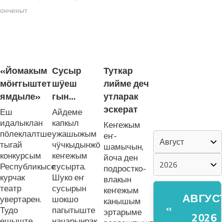
онченыт
«ZА МАРИЙ
ЭЛ»
ЛУДАШ ТЕМЛЕНА:
ШКЕНАН-
«Йомакым
Сусыр
Туткар
ВЛАК
мӧҥгыштет
шӱеш
лийме деч
КОКЛАШ
УШНО
ямдыле»
гын…
утларак
эскерат
Еш
Айдеме
идалыклан
капкыл
КАЛЕНДАРЬ
Кеҥежым
пӧлеклалтше
ужашыжым
еҥ-
тыгай
чӱчкыдынжӧ
шамычын,
конкурсым
кеҥежым
йоча ден
Республикысе
сусырта.
подростко-
курчак
Шуко еҥ
влакын
театр
сусырын
кеҥежым
АВГУС
увертарен.
шокшо
канышым
«
Тудо
пагытыште
эртарыме
2026
ешыште
начарынрак