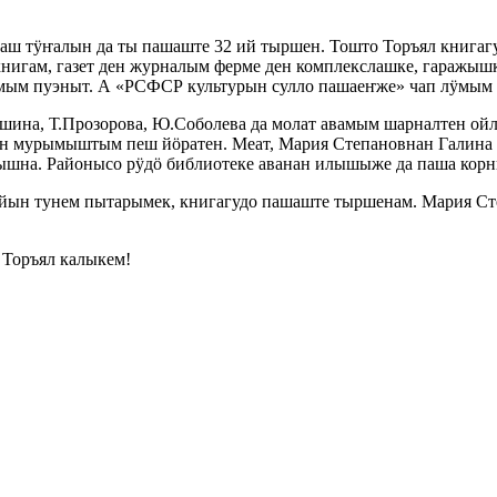
 тӱҥалын да ты пашаште 32 ий тыршен. Тошто Торъял книгаг
книгам, газет ден журналым ферме ден комплекслашке, гаражыш
мым пуэныт. А «РСФСР культурын сулло пашаеҥже» чап лӱмым б
шина, Т.Прозорова, Ю.Соболева да молат авамым шарналтен ой
 мурымыштым пеш йӧратен. Меат, Мария Степановнан Галина (П
на. Районысо рӱдӧ библиотеке аванан илышыже да паша корн
йын тунем пытарымек, книгагудо пашаште тыршенам. Мария Ст
 Торъял калыкем!