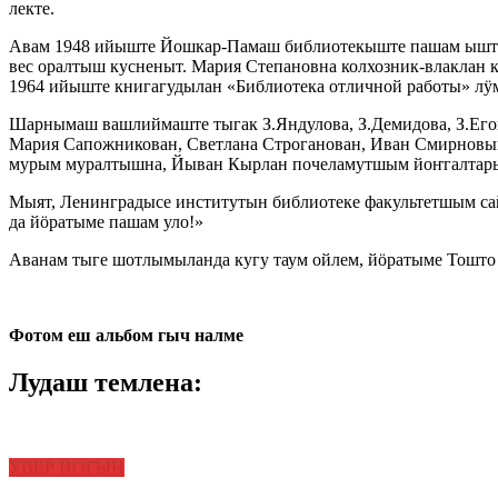
лекте.
Авам 1948 ийыште Йошкар-Памаш библиотекыште пашам ышташ
вес оралтыш кусненыт. Мария Степановна колхозник-влаклан 
1964 ийыште книгагудылан «Библиотека отличной работы» лӱ
Шарнымаш вашлиймаште тыгак З.Яндулова, З.Демидова, З.Его
Мария Сапожникован, Светлана Строганован, Иван Смирновын
мурым муралтышна, Йыван Кырлан почеламутшым йоҥгалтарыш
Мыят, Ленинградысе институтын библиотеке факультетшым са
да йӧратыме пашам уло!»
Аванам тыге шотлымыланда кугу таум ойлем, йӧратыме Тошто
Фотом еш альбом гыч налме
Лудаш темлена:
УВЕР ЙОГЫН