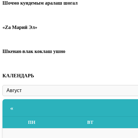
Шочмо кундемым аралаш шогал
«Zа Марий Эл»
Шкенан-влак коклаш ушно
КАЛЕНДАРЬ
«
ПН
ВТ