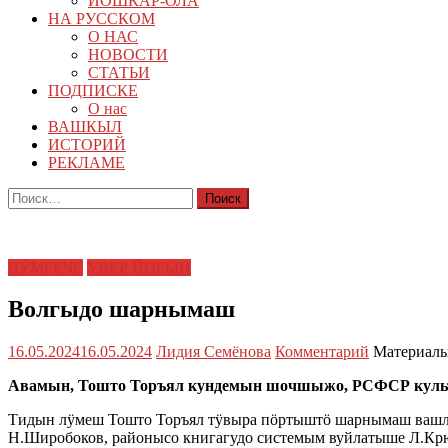
ЙОШКАР-ОЛА
НА РУССКОМ
О НАС
НОВОСТИ
СТАТЬИ
ПОДПИСКЕ
О нас
ВАШКЫЛ
ИСТОРИЙ
РЕКЛАМЕ
Найти:
ЛӰМГЕЧЕ
УВЕР ЙОГЫН
Волгыдо шарнымаш
16.05.2024
16.05.2024
Лидия Семёнова
Комментарий
Материалы
Авамын, Тошто Торъял кундемын шочшыжо, РСФСР культу
Тидын лӱмеш Тошто Торъял тӱвыра пӧртыштӧ шарнымаш вашл
Н.Широбоков, районысо книгагудо системым вуйлатыше Л.Кр