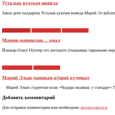
Усталык куатым вияҥда
Закон дене палдарена Усталык куатым вияҥда Марий Эл вуйл
ЙОШКАР-ОЛА
ПӰСӦ ЙОДЫШ
УВЕР ЙОГЫН
Манеш-манешлан… амал
Йошкар-Оласе Пӱнчер ото шотышто ӱчашымаш тарваныме нер
ОБРАЗОВАНИЙ
УВЕР ЙОГЫН
Марий Элын чапшым кӱшнӧ кученыт
Марий Элын студентше-влак «Чодыра модмаш: у стандарт» I
Добавить комментарий
Для отправки комментария вам необходимо
авторизоваться
.