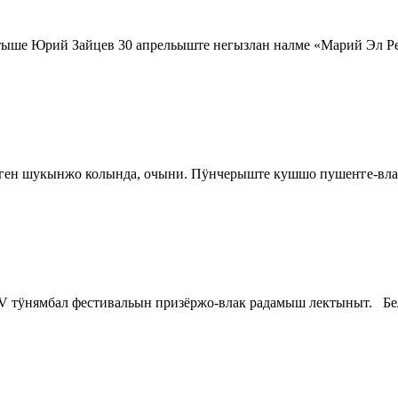
атыше Юрий Зайцев 30 апрельыште негызлан налме «Марий Эл Р
ген шукынжо колында, очыни. Пӱнчерыште кушшо пушеҥге-вла
V тӱнямбал фестивальын призёржо-влак радамыш лектыныт. Бе