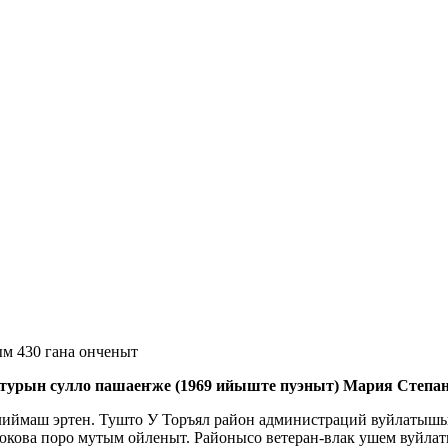
м 430 гана онченыт
рын сулло пашаеҥже (1969 ийыште пуэныт) Мария Степано
иймаш эртен. Тушто У Торъял район администраций вуйлатыш
юкова поро мутым ойленыт. Районысо ветеран-влак ушем вуйл