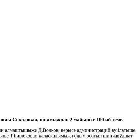
вна Соколован, шочмыжлан 2 майыште 100 ий теме.
ын алмаштышыже Д.Волков, верысе администраций вуйлатыше
атыше Т.Бирюкован каласкалымыж годым эсогыл шинчавӱдшат