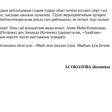
удым вуйлатымыж годым тудын ойжо почеш ялсовет пӧрт гыч
ке, пасушко шкежак нумалын. Тӱрлӧ мероприятийым эртарен.
иблиотекарь-влак кокла гыч районышто эн ончыч тудо налын.
лышт. Пеш сай концертым ямдыленыт. Авам Майя Романован,
етрова) ден Зинаида (Кочнева) ӱдыржӧ-влак, «Авайлан»
ыж нерген чапле выставкым чумырен.
епановна ойла ыле: «Мый пеш пиалан улам. Мыйын кум йочам
З.СОКОЛОВА (Кочнева)