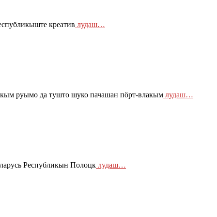
еспубликыште креатив
лудаш…
кым руымо да тушто шуко пачашан пӧрт-влакым
лудаш…
ларусь Республикын Полоцк
лудаш…