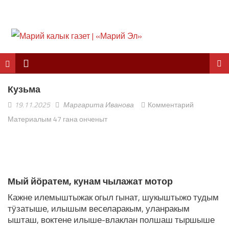
Кузьма
19.11.2025
Маргарита Иванова
Комментарий
Материалым 47 гана онченыт
ЛУДАШ ТЕМЛЕНА:
Мый йӧратем, кунам чылажат мотор
Кажне илемыштыжак огыл гынат, шукыштыжо тудым
тӱзатыше, илышым веселаракым, уланракым
ышташ, воктене илыше-влаклан полшаш тыршыше