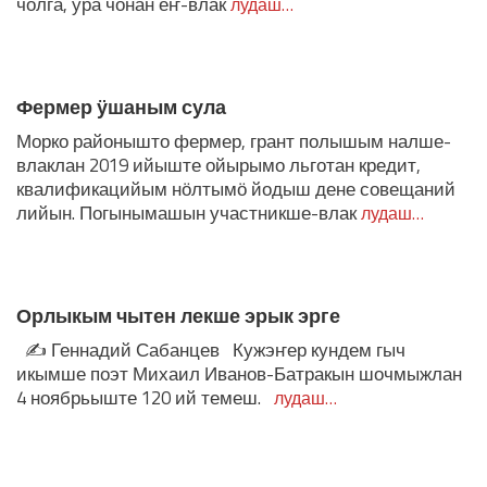
чолга, ура чонан еҥ-влак
лудаш…
Фермер ӱшаным сула
Морко районышто фермер, грант полышым налше-
влаклан 2019 ийыште ойырымо льготан кредит,
квалификацийым нӧлтымӧ йодыш дене совещаний
лийын. Погынымашын участникше-влак
лудаш…
Орлыкым чытен лекше эрык эрге
✍️ Геннадий Сабанцев Кужэҥер кундем гыч
икымше поэт Михаил Иванов-Батракын шочмыжлан
4 ноябрьыште 120 ий темеш.
лудаш…