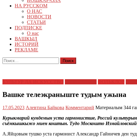
ЙОШКАР-ОЛА
НА РУССКОМ
О НАС
НОВОСТИ
СТАТЬИ
ПОДПИСКЕ
О нас
ВАШКЫЛ
ИСТОРИЙ
РЕКЛАМЕ
Найти:
КУЛЬТУР ДА ИСКУССТВО
СЫМЫКТЫШ
ФОЛЬКЛОР
ЭСТ
Вашке телеэкраныште тудым ужына
17.05.2023
Алевтина Байкова
Комментарий
Материалым 344 га
Курыкмарий кундемын уста гармонистше, Россий культурын
съёмкышкыжо миен коштын. Тудо Москошто Измайловски
А.Яйцовым тушко уста гармонист Александр Гайничев ден ту