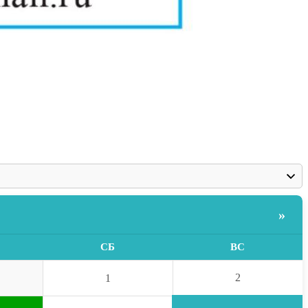
»
СБ
ВС
2
1