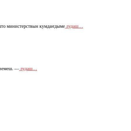
ышто министерствын кумдаҥдыме
лудаш…
унемеш. —
лудаш…