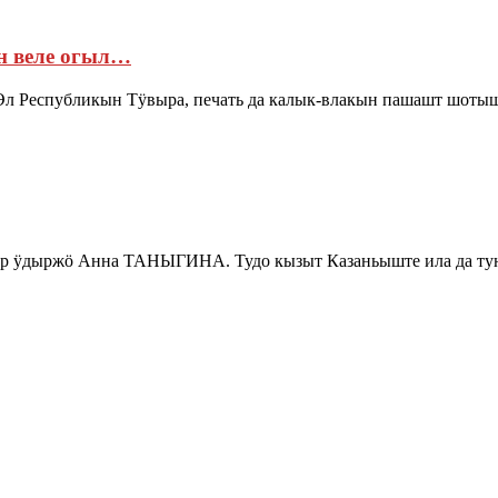
н веле огыл…
 Эл Республикын Тӱвыра, печать да калык-влакын пашашт шот
тор ӱдыржӧ Анна ТАНЫГИНА. Тудо кызыт Казаньыште ила да т