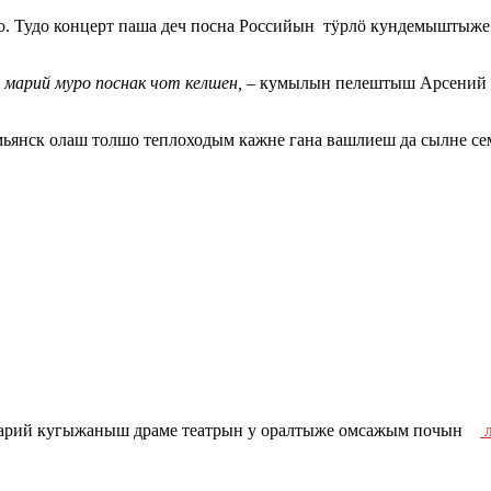
. Тудо концерт паша деч посна Российын тӱрлӧ кундемыштыже
марий муро поснак чот келшен, –
кумылын пелештыш Арсений 
мьянск олаш толшо теплоходым кажне гана вашлиеш да сылне с
Марий кугыжаныш драме театрын у оралтыже омсажым почын