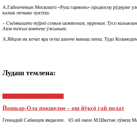
А.Гайничевын Москошто «Руш гармонь» продюсер рӱдерже уло
калык ончыко луктеш.
–
Съёмкышто тӱрлӧ семым шоктенам, муренам. Тусо калыклан 
Азов теҥыз воктеке ӱжыныт.
А.Яйцов ик кечат яра огеш шинче манаш лиеш. Тудо Козьмоде
Лудаш темлена:
КУЛЬТУР ДА ИСКУССТВО
Йошкар-Ола покшелне – ош йӱксӧ гай полат
Геннадий Сабанцев ямдылен. 65 ий ожно М.Шкетан лӱмеш 