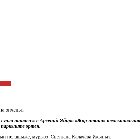
РАДЕ
на онченыт
 сулло пашаеҥже Арсений Яйцов
«Жар-птица» телеканалыште
й паркыште эртен.
дын пелашыже, мурызо Светлана Калачёва ӱжыныт.