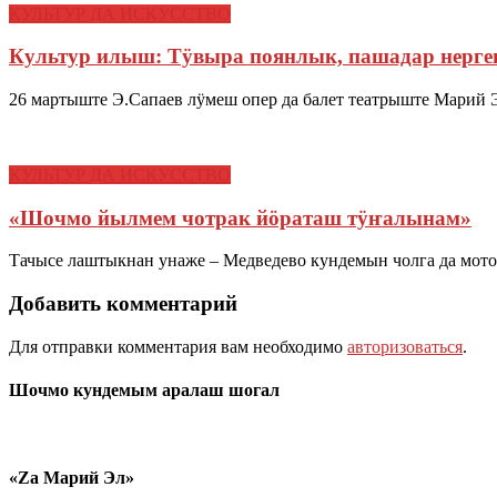
КУЛЬТУР ДА ИСКУССТВО
Культур илыш: Тӱвыра поянлык, пашадар нерге
26 мартыште Э.Сапаев лӱмеш опер да балет театрыште Марий
КУЛЬТУР ДА ИСКУССТВО
«Шочмо йылмем чотрак йӧраташ тӱҥалынам»
Тачысе лаштыкнан унаже – Медведево кундемын чолга да мо
Добавить комментарий
Для отправки комментария вам необходимо
авторизоваться
.
Шочмо кундемым аралаш шогал
«Zа Марий Эл»