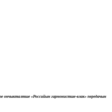
 ончыкталтше «Российын гармонистше-влак» передачын