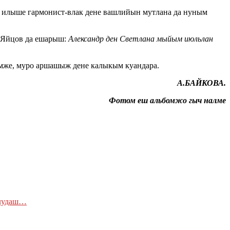
 илыше гармонист-влак дене вашлийын мутлана да нуным
Яйцов да ешарыш:
­ Александр ден Светлана мыйым июльлан
емже, муро аршашыж дене калыкым куандара.
А.БАЙКОВА.
Фотом еш альбомжо гыч налме
лудаш…