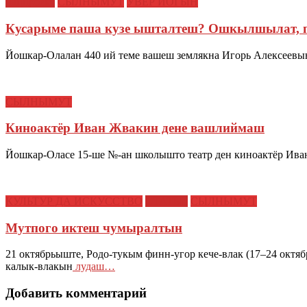
нацпроект
СЫЛНЫМУТ
УВЕР ЙОГЫН
Кусарыме паша кузе ышталтеш? Ошкылшылат,
Йошкар-Олалан 440 ий теме вашеш землякна Игорь Алексеевы
СЫЛНЫМУТ
Киноактёр Иван Жвакин дене вашлиймаш
Йошкар-Оласе 15-ше №-ан школышто театр ден киноактёр Ива
КУЛЬТУР ДА ИСКУССТВО
СТАТЬИ
СЫЛНЫМУТ
Мутпого иктеш чумыралтын
21 октябрьыште, Родо-тукым финн-угор кече-влак (17–24 о
калык-влакын
лудаш…
Добавить комментарий