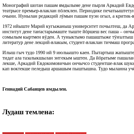
Монографий шотан пашам ямдылыме дене пырля Аркадий Евдок
театрысе премьер-влаклан пӧлеклен. Периодике печатьыштет
очыни. Нунылан редакций лӱмын пашам пуэн огыл, а крити
1972 ийыште Марий кугыжаныш университет почылтеш, да А
институт дене таҥастарымаште тыште йӧршеш вес паша – онч
сомылым кыртмен вӱден. А туныктымо пашаштыже тӱҥалтыш 
литератур дене лекций-влакым, студент-влаклан тичмаш пр
Илыш гыч тудо 1990 ий 9 июльышто каен. Пытартыш жапыште 
тидат ала тазалыкшылан эҥгекым ыштен. Да йӧратыме пашал
лекше, Аркадий Евдокимовичын ончычсо студентше-влак шу
кап воктекше пеледыш аршашым пыштышна. Тудо мыланна учё
Геннадий Сабанцев ямдылен.
Лудаш темлена: