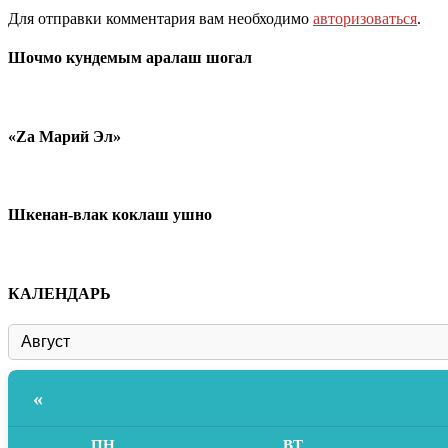
Для отправки комментария вам необходимо
авторизоваться
.
Шочмо кундемым аралаш шогал
«Zа Марий Эл»
Шкенан-влак коклаш ушно
КАЛЕНДАРЬ
«
ПН
ВТ