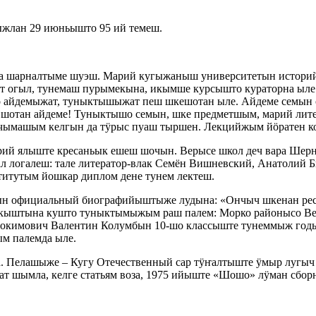
жлан 29 июньышто 95 ий темеш.
гына шарналтыме шуэш. Марий кугыжаныш университетын истор
дат огыл, тунемаш пурымекына, икымше курсышто кураторна ыл
до айдемыжат, туныктышыжат пеш шкешотан ыле. Айдеме семын о
 шотан айдеме! Туныктышо семын, шке предметшым, марий лите
нчымашым келгын да тӱрыс пуаш тыршен. Лекцийжым йӧратен 
й ялыште кресаньык ешеш шочын. Верысе школ деч вара Шерн
 логалеш: тале литератор-влак Семён Вишневский, Анатолий 
ститутым йошкар диплом дене тунем лектеш.
чын официальный биографийыштыже лудына: «Ончыч шкенан 
икыштына кушто туныктымыжым раш палем: Морко районысо Ве
докимович Валентин Колумбын 10-шо классыште тунеммыж год
м палемда ыле.
Пелашыже – Кугу Отечественный сар тӱҥалтыште ӱмыр лугыч 
т шымла, келге статьям воза, 1975 ийыште «Шошо» лӱман сб