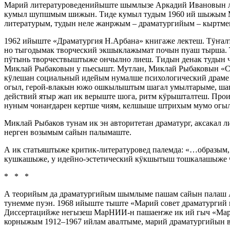
Марий литературоведенийыште шымлызе Аркадий Ивановын л
кумыл шупшмым шижын. Тиде кумыл тудым 1960 ий шыжым Ма
литературым, тудын неле жанржым – драматургийым – кыртм
1962 ийыште «Драматургия Н.Арбана» книгаже лектеш. Тӱҥал
но тыгодымак творческий экшыклажымат почын пуаш тырша. Т
пӱтынь творчествыштыже ончылно лиеш. Тидын денак тудын 
Миклай Рыбаковын у пьесышт. Мутлан, Миклай Рыбаковын «Са
кӱлешан социальный идейым нумалше психологический драме
огыл, герой-влакын южо ошкылыштым шагал умылтарыме, шаг
действий ятыр жап ик верыште шога, ритм кӱрышталтеш. Про
нуным чонаҥдарен кертше чиям, келшыше штрихым мумо ог
Миклай Рыбаков тунам ик эн авторитетан драматург, аксака
нерген возымым сайын палымаште.
А ик статьяштыже критик-литературовед палемда: «…образым,
кушкашыже, у идейно-эстетический кӱкшытыш тошкалашыже чо
* * *
А теорийым да драматургийым шымлыме пашам сайын палаш 
тунемме пуэн. 1968 ийыште тыште «Марий совет драматургий в
Диссертацийже негызеш МарНИИ-н пашаеҥже ик ий гыч «Мар
корныжым 1912–1967 ийлам авалтыме, марий драматургийын 