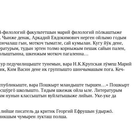
ий-филологий факультетшын марий филологий пӧлкаштыже
е. Чынже денак, Аркадий Евдокимович нерген ойлымо годым
нчалаш гын, моткоч тыматле, сай кумылан. Кугу йӱк дене,
ратурым, тудын эртен толмо корныжым пешак сайын пален,
колыштынна, шкенжым моткоч пагаленна…
ур педучилищыште тунемын, вара Н.К.Крупская лӱмеш Марий
Бик, Ким Васин дене ик группышто шинчымашым пога. Кеч-
республикыште, вара Пошкырт мландыште тыршен…» Пошкырт
сшӱргӧ школышто. Тидым шкежак ойла ыле. Литературым
ым нунын классыштын вуйлатышыже лийын. Уке-уке да
лийше писатель да критик Георгий Ефрушын ӱдыржӧ.
орникшым чумырен лукташ полша.