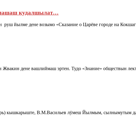
 пашаш кудалшылат…
н руш йылме дене возымо «Сказание о Царёве городе на Кокша
н Жвакин дене вашлиймаш эртен. Тудо «Знание» обществын ле
ктябрь) кышкарыште, В.М.Васильев лӱмеш Йылмым, сылнымутым