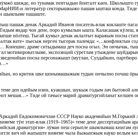
ӱмжӧ шижде, но тунамак пеҥгыдын йоҥгалт каен. Школышто 
рНИИ-н литератур секторышкыжо пашам ышташ конда. Тиде 
ен шымлыме пашаште.
тыш пашаж денак Аркадий Иванов писатель-влак коклаште паг
идым яндар чон дене, поро кумылын ышта. Каласашак кӱлеш, я
чапше нӧлтеш. Тыгай кумыл денак аклалтыт варажым посна ст
лтак вате» пьесыж нерген тыгерак палемда: «…конфликтын сод
… Конешне, драме ситыдымаш деч посна огыл. Эн ончычак, ты
ал мотивироватлыме, экспозиций сӱретлам утыждене шуйдары
изведенийын посна персонажышт (мутлан, Сулдайкин, партбюро
ыл…»
л лийын, но критик шке шонымашыжым тудын ончылно почаш ӧр
 теме ден идейым изин, куакшын, шукыж годым лач бытовой ал
т мешая…» Тиде ой тачысе марий драматургийланат келшен ок
Аркадий Евдокимовичлан СССР Науко академийын М.Горький 
ияҥме тӱҥ этап-влак (1919–1965)» теме дене диссертацийым ар
ийская драматургия» лӱман пеш серыпле шымлымаш книгам лу
витле вич ий жапыште вияҥме чыла йыжыҥжым науко велым кел