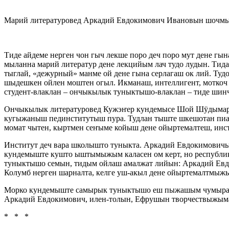
Марий литературовед Аркадий Евдокимович Ивановын шочмы
Тиде айдеме нерген чон гыч лекше поро деч поро мут дене 
мыланна марий литератур дене лекцийым лач тудо лудын. Ти
тыглай, «дежурный» манме ой дене гына серлагаш ок лий. Ту
шыдешкен ойлен моштен огыл. Икманаш, интеллигент, моткоч
студент-влаклан – ончыкылык туныктышо-влаклан – тиде ши
Ончыкылык литературовед Кужэҥер кундемысе Шой Шӱдымари
кугыжаныш пединститутыш пура. Тудлан тыште шкешотан пиал
момат чытен, кыртмен сеҥыме койыш дене ойыртемалтеш, ин
Институт деч вара школышто туныкта. Аркадий Евдокимови
кундемыште кушто ыштымыжым каласен ом керт, но республ
туныктышо семын, тидым ойлаш амалжат лийын: Аркадий Ев
Колумб нерген шарналта, келге уш-акыл дене ойыртемалтмыжы
Морко кундемыште самырык туныктышо еш пыжашым чумыра. 
Аркадий Евдокимович, илен-толын, Ефрушын творчествыжыма
* * *