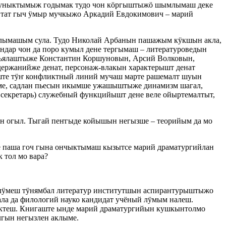
туныктымыж годымак тудо чон кӧргыштыжӧ шымлымаш деке
тат гыч ӱмыр мучкыжо Аркадий Евдокимович – марий
алымашым сула. Тудо Николай Арбанын пашажым кӱкшын акла,
ндар чон да поро кумыл дене тергымаш – литературоведын
атьялаштыже Константин Коршуновын, Арсий Волковын,
ержанийже денат, персонаж-влакын характерышт денат
ште тӱҥ конфликтный линий мучаш марте рашемалт шуын
ме, садлан пьесын икымше ужашыштыже динамизм шагал,
 секретарь) служебный функцийышт дене веле ойыртемалтыт,
ын огыл. Тыгай пеҥгыде койышын негызше – теорийым да мо
е паша гоч гына ончыктымаш кызытсе марий драматургийлан
 тол мо вара?
лӱмеш тӱнямбал литератур институтшын аспирантурыштыжо
ала да филологий науко кандидат учёный лӱмым налеш.
ктеш. Книгаште ынде марий драматургийын кушкынтолмо
гын негызлен аклыме.