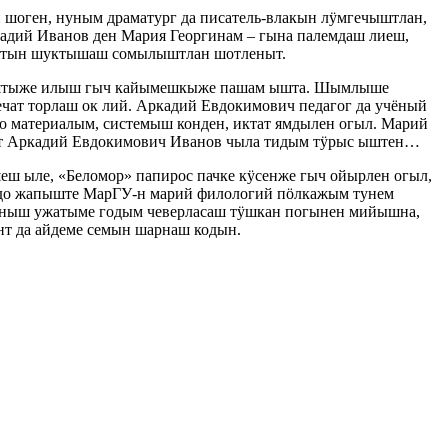
шоген, нуным драматург да писатель-влакын лӱмгечыштлан,
адий Иванов ден Мария Георгинам – гына палемдаш лиеш,
ыштын шуктышаш сомылыштлан шотленыт.
рыштыже илыш гыч кайымешкыже пашам ышта. Шымлыше
ат торлаш ок лий. Аркадий Евдокимович педагог да учёный
материалым, системыш конден, иктат ямдылен огыл. Марий
ент Аркадий Евдокимович Иванов чыла тидым тӱрыс ыштен…
ш ыле, «Беломор» папирос пачке кӱсенже гыч ойырлен огыл,
удо жапыште МарГУ-н марий филологий пӧлкажым тунем
рныш ужатыме годым чеверласаш тӱшкан погынен мийышна,
т да айдеме семын шарнаш кодын.