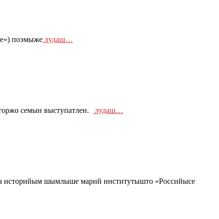
ге») поэмыже
лудаш…
кторжо семын выступатлен.
лудаш…
 да историйым шымлыше марий институтышто «Российысе