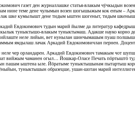
имович газет ден журналлашке статья-влакым чӱчкыдын возен 
унам нине теме дене чулымын возен шогышыжым кок еҥым – Арк
к-влак шке кумылышт дене тидым ыштен шогеныт, тидым шкен
ркадий Евдокимович тудын марий йылме да литератур кафед
ыкылык туныктышо-влакым туныктымаш. Адакше науко корно деч
ийлаште неле лийын, вет нунылан шинчымашым пуаш полшышо 
ограммым ямдылаш лачак Аркадий Евдокимовичлан пернен. Доц
неле чер орландарен. Аркадий Евдокимович тамакым чот шупше
анат вийжым чаманен огыл… Йошкар-Оласе Печать пӧртыштӧ т
кын пашам ыштена ыле. Йӧратыме туныктышынам пытартыш ко
ныйын, туныктышын образецше, ушан-шотан марий интеллиген