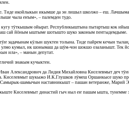
млен.
. Тиде икойлыкын икымше да эн лишыл школжо – еш. Лачшымак
лыше чыла еҥым», – палемден тудо.
 кугу тӱткышым ойырат. Республикыштына пытартыш кок ийыш
лаш сай йӧным ыштыме шотышто шуко законым пеҥгыдемдыме.
ҥ задачынам кӱлын шуктен толына. Тиде пайрем кечын тыланд
 улмо кумыл, ик шонымаш да шӱм-чон шокшо озаланышт. Тек й
ын ила», – манын депутат.
тличий знакым кучыктен.
 Иван Александрович да Лидия Михайловна Киселевмыт деч тӱ
. Киселевмыт шукыжо И.К.Глушков лӱмеш Оршанкысе шуко про
. Самырык-шамычын наставникышт – пашан ветеранже, Марий Э
жыште Киселевмыт династий гыч ныл еҥ пашам ышта, тунемме