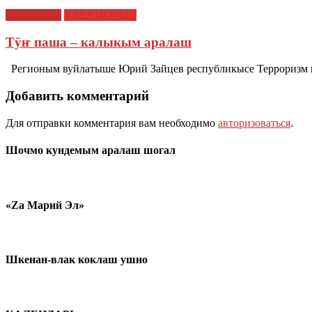
Кучемыште
УВЕР ЙОГЫН
Тӱҥ паша – калыкым аралаш
Регионым вуйлатыше Юрий Зайцев республикысе Терроризм 
Добавить комментарий
Для отправки комментария вам необходимо
авторизоваться
.
Шочмо кундемым аралаш шогал
«Zа Марий Эл»
Шкенан-влак коклаш ушно