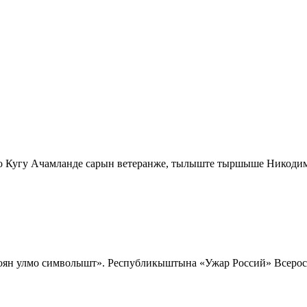
 Кугу Ачамланде сарын ветеранже, тылыште тыршыше Никоди
коян улмо символышт». Республикыштына «Ужар Россий» Всерос