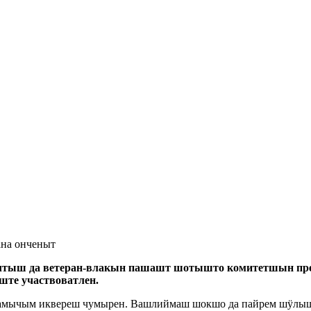
ана онченыт
тыш да ветеран-влакын пашашт шотышто комитетшын пред
те участвоватлен.
шамычым иквереш чумырен. Вашлиймаш шокшо да пайрем шӱлыш 