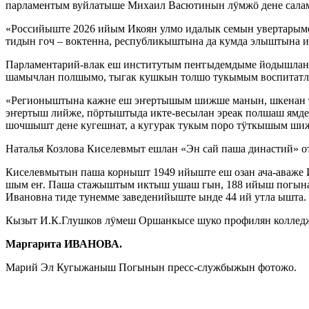
парламентым вуйлатыше Михаил Васютинын лӱмжӧ дене сала
«Российыште 2026 ийым Икоян улмо идалык семын увертарыме
тидын гоч – воктенна, республикыштына да кумда элыштына и
Парламентарий-влак еш институтым пеҥгыдемдыме йодышлан
шамычлан полшымо, тыгак кушкын толшо тукымым воспитат
«Регионыштына кажне еш эҥертышым шижше манын, шкенан тӱ
эҥертыш лийже, пӧртыштыда икте-весылан эреак полшаш ямде
шочшышт дене кугешнат, а кугурак тукым поро тӱткышым шиж
Наталья Козлова Киселевмыт ешлан «Эн сай паша династий» о
Киселевмытын паша корнышт 1949 ийыште еш озан ача-аваже
шым еҥ. Паша стажыштым иктыш ушаш гын, 188 ийыш погына
Ивановна тиде тунемме заведенийыште ынде 44 ий утла ышта
Кызыт И.К.Глушков лӱмеш Оршанкысе шуко профилян коллед
Маргарита ИВАНОВА.
Марий Эл Кугыжаныш Погынын пресс-службыжын фотожо.