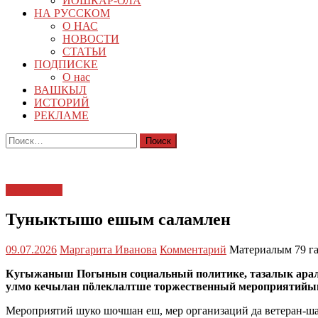
ЙОШКАР-ОЛА
НА РУССКОМ
О НАС
НОВОСТИ
СТАТЬИ
ПОДПИСКЕ
О нас
ВАШКЫЛ
ИСТОРИЙ
РЕКЛАМЕ
Найти:
Кучемыште
Туныктышо ешым саламлен
09.07.2026
Маргарита Иванова
Комментарий
Материалым 79 г
Кугыжаныш Погынын социальный политике, тазалык арал
улмо кечылан пӧлеклалтше торжественный мероприятийыш
Мероприятий шуко шочшан еш, мер организаций да ветеран-