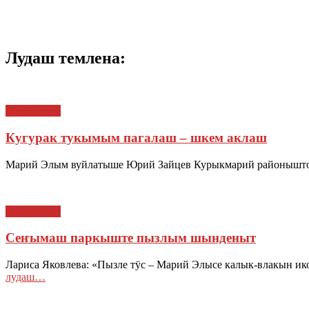
Лудаш темлена:
Кучемыште
Кугурак тукымым пагалаш – шкем аклаш
Марий Элым вуйлатыше Юрий Зайцев Курыкмарий районышто
Кучемыште
Сеҥымаш паркыште пызлым шынденыт
Лариса Яковлева: «Пызле тӱс – Марий Элысе калык-влакын и
лудаш…