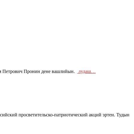
м Петрович Пронин дене вашлийын.
лудаш…
сийский просветительско-патриотический акций эртен. Тудын