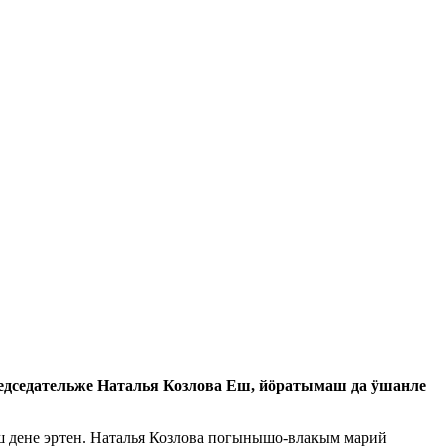
седательже Наталья Козлова Еш, йӧратымаш да ӱшанле
дене эртен. Наталья Козлова погынышо-влакым марий