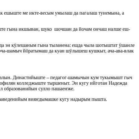
 ешыште ме икте-весым умылаш да пагалаш тунемына, а
те гына икшыван, шуко шочшан да йочам ончаш налше еш-
а эн кӱлешаным гына тыланена: ешда чыла шотыштат ӱшанле
оча-шамыч йӧратымаш да куан шӱлышеш кушкыт, ача-ава-влак
ҥалын. Династийыште – педагог-шамычын кум тукымышт гыч
филян колледжыште тыршеныт. Эн кугу ийготан Надежда
л образованийын сулло пашаеҥже.
 заведенийым вияҥдымашке кугу надырым пышта.