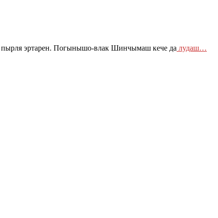
пырля эртарен. Погынышо-влак Шинчымаш кече да
лудаш…