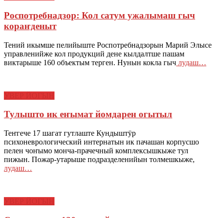
Роспотребнадзор: Кол сатум ужалымаш гыч
кораҥденыт
Тений икымше пелийыште Роспотребнадзорын Марий Элысе
управленийже кол продукций дене кылдалтше пашам
виктарыше 160 объектым терген. Нунын кокла гыч
лудаш…
УВЕР ЙОГЫН
Тулышто ик еҥымат йомдарен огытыл
Теҥгече 17 шагат гутлаште Кундыштӱр
психоневрологический интернатын ик пачашан корпусшо
пелен чоҥымо монча-прачечный комплексышкыже тул
пижын. Пожар-утарыше подразделенийын толмешкыже,
лудаш…
УВЕР ЙОГЫН