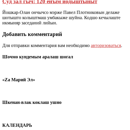
Суд зал гыч: 120 еҥым йодыштыныт
Йошкар-Олан ончычсо мэрже Павел Плотниковын делаже
шотышто колыштмаш умбакыже шуйна. Кодшо кечылаште
икмыняр заседаний лийын.
Добавить комментарий
Для отправки комментария вам необходимо
авторизоваться
.
Шочмо кундемым аралаш шогал
«Zа Марий Эл»
Шкенан-влак коклаш ушно
КАЛЕНДАРЬ