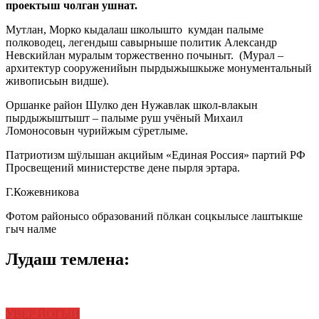
проектыш чолган ушнат.
Мутлан, Морко кыдалаш школышто кумдан палыме
полководец, легендыш савырныше политик Александр
Невскийлан муралым торжественно почыныт. (Мурал –
архитектур сооруженийын пырдыжышкыже монументальный
живописьын видше).
Оршанке район Шулко ден Нужавлак школ-влакын
пырдыжыштышт – палыме руш учёный Михаил
Ломоносовын чурийжым сӱретлыме.
Патриотизм шӱлышан акцийым «Единая Россия» партий РФ
Просвещений министерстве дене пырля эртара.
Г.Кожевникова
Фотом районысо образований пӧлкан соцкылысе лаштыкше
гыч налме
Лудаш темлена:
УВЕР ЙОГЫН