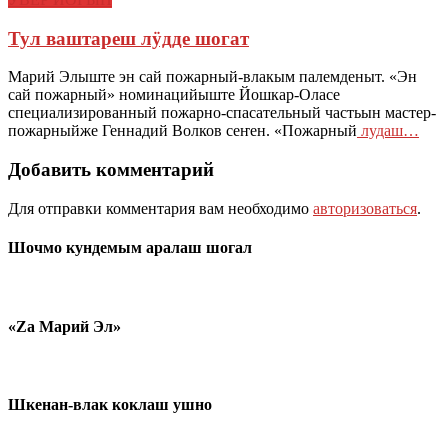
Тул ваштареш лӱдде шогат
Марий Элыште эн сай пожарный-влакым палемденыт. «Эн
сай пожарный» номинацийыште Йошкар-Оласе
специализированный пожарно-спасательный частьын мастер-
пожарныйже Геннадий Волков сеҥен. «Пожарный
лудаш…
Добавить комментарий
Для отправки комментария вам необходимо
авторизоваться
.
Шочмо кундемым аралаш шогал
«Zа Марий Эл»
Шкенан-влак коклаш ушно