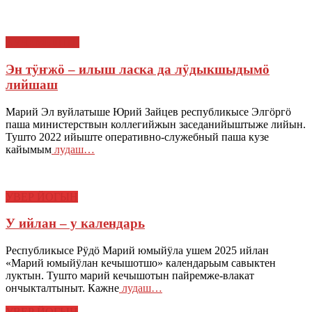
КУЧЕМЫШТЕ
Эн тӱҥжӧ – илыш ласка да лӱдыкшыдымӧ
лийшаш
Марий Эл вуйлатыше Юрий Зайцев республикысе Элгӧргӧ
паша министерствын коллегийжын заседанийыштыже лийын.
Тушто 2022 ийыште оперативно-служебный паша кузе
кайымым
лудаш…
УВЕР ЙОГЫН
У ийлан – у календарь
Республикысе Рӱдӧ Марий юмыйӱла ушем 2025 ийлан
«Марий юмыйӱлан кечышотшо» календарьым савыктен
луктын. Тушто марий кечышотын пайремже-влакат
ончыкталтыныт. Кажне
лудаш…
УВЕР ЙОГЫН