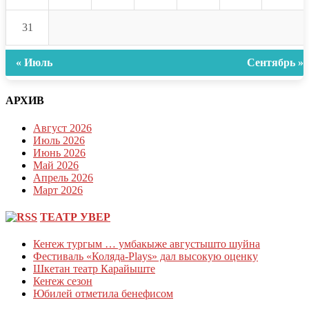
31
« Июль
Сентябрь »
АРХИВ
Август 2026
Июль 2026
Июнь 2026
Май 2026
Апрель 2026
Март 2026
ТЕАТР УВЕР
Кеҥеж тургым … умбакыже августышто шуйна
Фестиваль «Коляда-Plays» дал высокую оценку
Шкетан театр Карайыште
Кеҥеж сезон
Юбилей отметила бенефисом