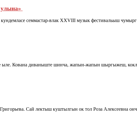
 улына»
 кундемласе семмастар-влак XXVIII музык фестивальыш чумыр
е ыле. Кована диваныште шинча, жапын-жапын шыргыжеш, кок
Григорьева. Сай лектыш куштылгын ок тол Роза Алексеевна о