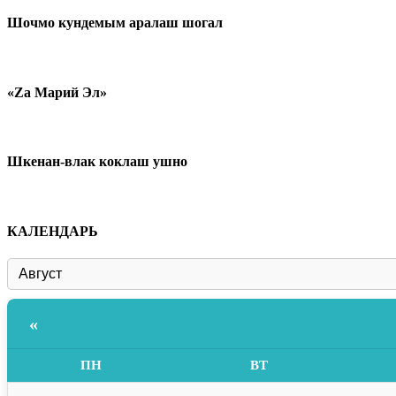
Шочмо кундемым аралаш шогал
«Zа Марий Эл»
Шкенан-влак коклаш ушно
КАЛЕНДАРЬ
«
ПН
ВТ