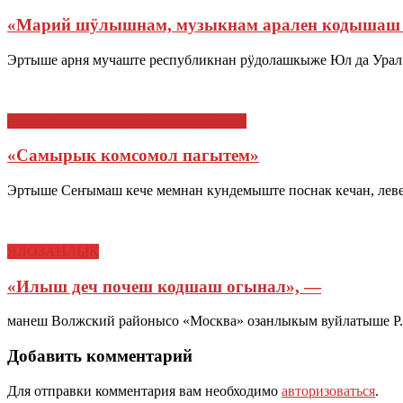
«Марий шӱлышнам, музыкнам арален кодышаш
Эртыше арня мучаште республикнан рӱдолашкыже Юл да Урал
ЭРТЫШ ИЛЫШ ДА КРАЕВЕДЕНИЙ
«Самырык комсомол пагытем»
Эртыше Сеҥымаш кече мемнан кундемыште поснак кечан, лев
ЯЛОЗАНЛЫК
«Илыш деч почеш кодшаш огынал», —
манеш Волжский районысо «Москва» озанлыкым вуйлатыше Р.
Добавить комментарий
Для отправки комментария вам необходимо
авторизоваться
.