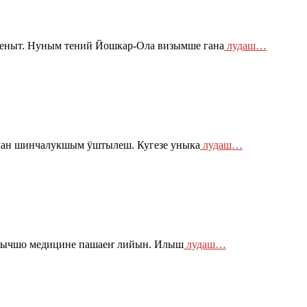
геныт. Нуным тений Йошкар-Ола визымше гана
лудаш…
лан шинчалукшым ӱштылеш. Кугезе уныка
лудаш…
нчычшо медицине пашаеҥ лийын. Илыш
лудаш…