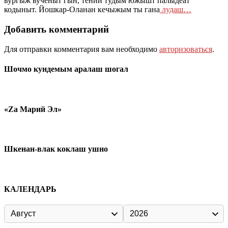
вургыж вученыт гын, тений тудым южышт палыдеат
кодыныт. Йошкар-Оланан кечыжым ты гана
лудаш…
Добавить комментарий
Для отправки комментария вам необходимо
авторизоваться
.
Шочмо кундемым аралаш шогал
«Zа Марий Эл»
Шкенан-влак коклаш ушно
КАЛЕНДАРЬ