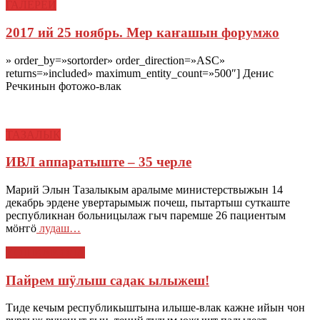
ГАЛЕРЕЙ
2017 ий 25 ноябрь. Мер каҥашын форумжо
» order_by=»sortorder» order_direction=»ASC»
returns=»included» maximum_entity_count=»500″] Денис
Речкинын фотожо-влак
ТАЗАЛЫК
ИВЛ аппаратыште – 35 черле
Марий Элын Тазалыкым аралыме министерствыжын 14
декабрь эрдене увертарымыж почеш, пытартыш суткаште
республикнан больницылаж гыч паремше 26 пациентым
мӧҥгӧ
лудаш…
ЙОШКАР-ОЛА
Пайрем шӱлыш садак ылыжеш!
Тиде кечым республикыштына илыше-влак кажне ийын чон