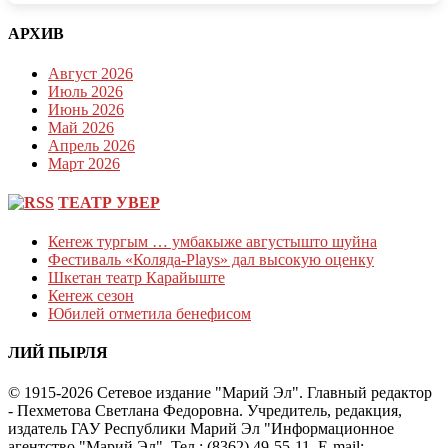
АРХИВ
Август 2026
Июль 2026
Июнь 2026
Май 2026
Апрель 2026
Март 2026
ТЕАТР УВЕР
Кеҥеж тургым … умбакыже августышто шуйна
Фестиваль «Коляда-Plays» дал высокую оценку
Шкетан театр Карайыште
Кеҥеж сезон
Юбилей отметила бенефисом
ЛИЙ ПЫРЛЯ
© 1915-2026 Сетевое издание "Марий Эл". Главный редактор
- Пехметова Светлана Федоровна. Учредитель, редакция,
издатель ГАУ Республики Марий Эл "Информационное
агентство "Марий Эл". Тел.: (8362) 49-55-11. E-mail: