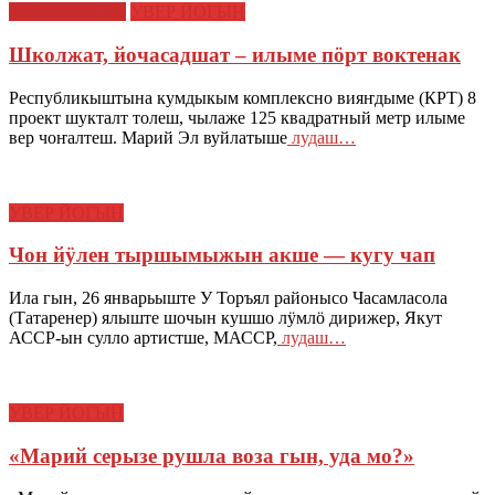
КУЧЕМЫШТЕ
УВЕР ЙОГЫН
Школжат, йочасадшат – илыме пӧрт воктенак
Республикыштына кумдыкым комплексно вияҥдыме (КРТ) 8
проект шукталт толеш, чылаже 125 квадратный метр илыме
вер чоҥалтеш. Марий Эл вуйлатыше
лудаш…
УВЕР ЙОГЫН
Чон йӱлен тыршымыжын акше — кугу чап
Ила гын, 26 январьыште У Торъял районысо Часамласола
(Татаренер) ялыште шочын кушшо лӱмлӧ дирижер, Якут
АССР-ын сулло артистше, МАССР,
лудаш…
УВЕР ЙОГЫН
«Марий серызе рушла воза гын, уда мо?»