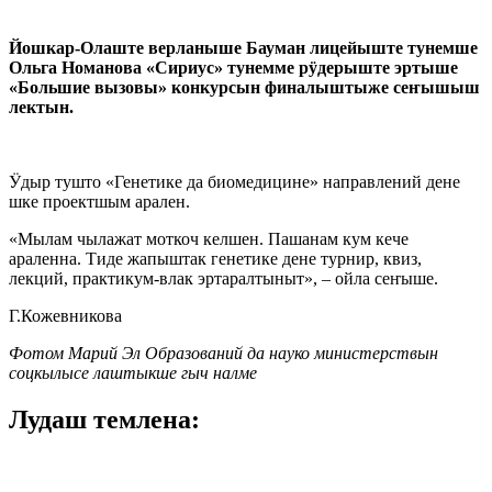
Йошкар-Олаште верланыше Бауман лицейыште тунемше
Ольга Номанова «Сириус» тунемме рӱдерыште эртыше
«Большие вызовы» конкурсын финалыштыже сеҥышыш
лектын.
Ӱдыр тушто «Генетике да биомедицине» направлений дене
шке проектшым арален.
«Мылам чылажат моткоч келшен. Пашанам кум кече
араленна. Тиде жапыштак генетике дене турнир, квиз,
лекций, практикум-влак эртаралтыныт», – ойла сеҥыше.
Г.Кожевникова
Фотом Марий Эл Образований да науко министерствын
соцкылысе лаштыкше гыч налме
Лудаш темлена: