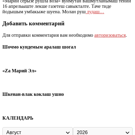
«Марий серызе рушла воза» вуймутан вашмутланымаш тений
16 апрельыште лекше газетеш савыкталте. Таче тиде
йодышым умбакыже шуена. Молан руш
лудаш…
Добавить комментарий
Для отправки комментария вам необходимо
авторизоваться
.
Шочмо кундемым аралаш шогал
«Zа Марий Эл»
Шкенан-влак коклаш ушно
КАЛЕНДАРЬ