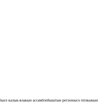
ийысе калык-влакын ассамблейыштын регионысо пӧлкажын