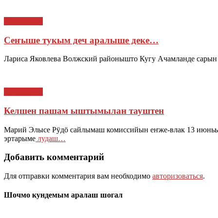
Кучемыште
Сеҥыше тукым деч аралыше деке…
Лариса Яковлева Волжский районышто Кугу Ачамланде сарын
Кучемыште
Келшен пашам ыштымылан тауштен
Марий Элысе Рӱдӧ сайлымаш комиссийын еҥже-влак 13 июньы
эртарыме
лудаш…
Добавить комментарий
Для отправки комментария вам необходимо
авторизоваться
.
Шочмо кундемым аралаш шогал