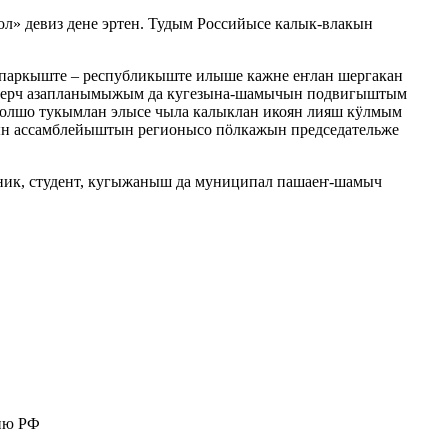
л» девиз дене эртен. Тудым Российысе калык-влакын
паркыште – республикыште илыше кажне еҥлан шергакан
 верч азапланымыжым да кугезына-шамычын подвигыштым
олшо тукымлан элысе чыла калыклан икоян лияш кӱлмым
н ассамблейыштын регионысо пӧлкажын председательже
ик, студент, кугыжаныш да муниципал пашаеҥ-шамыч
цию РФ