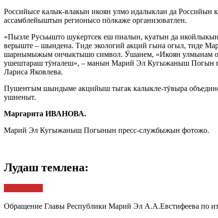
Российысе калык-влакын икоян улмо идалыклан да Российын к
ассамблейыштын регионысо пӧлкаже организоватлен.
«Пызле Русьышто шукертсек еш пиалын, куатын да икойлыкы
верыште – шындена. Тиде экологий акций гына огыл, тиде 
шарнымыжым ончыктышо символ. Ӱшанем, «Икоян улмынам он
ушештараш тӱҥалеш», – манын Марий Эл Кугыжаныш Погын п
Лариса Яковлева.
Пушеҥгым шындыме акцийыш тыгак калыкле-тӱвыра объедине
ушненыт.
Маргарита ИВАНОВА.
Марий Эл Кугыжаныш Погынын пресс-службыжын фотожо.
Лудаш темлена:
Кучемыште
Обращение Главы Республики Марий Эл А.А.Евстифеева по и