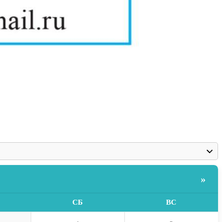
»
СБ
ВС