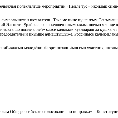
ечыжлан пӧлеклалтше мероприятий «Пызле тӱс – икойлык симво
н символыштлан шотлалтеш. Таче ме нине пушеҥгым Сеҥымаш 
Марий Элыште тӱрлӧ калыкын келшен илымыжым, шочмо мланде
чыктышо пызле аллей» оласе калыкым куандараш да кушкын т
редседательын икымше алмаштышыже, Российысе калык-влакы
ний-влакын молодёжный организацийыш гыч участник, школьн
тогам Общероссийского голосования по поправкам в Конститу