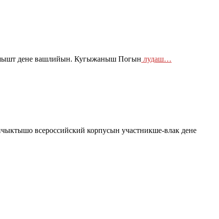
 ешышт дене вашлийын. Кугыжаныш Погын
лудаш…
чыктышо всероссийский корпусын участникше-влак дене