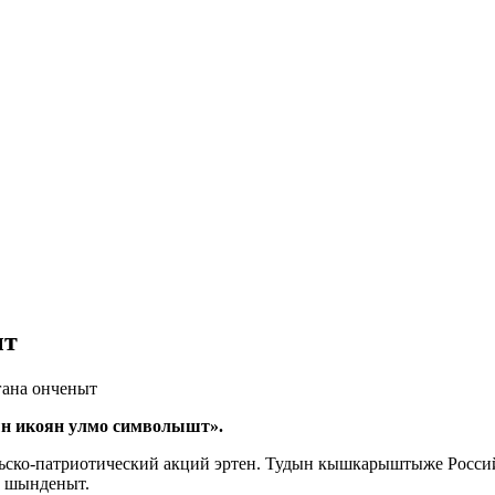
ыт
гана онченыт
ын икоян улмо символышт».
ьско-патриотический акций эртен. Тудын кышкарыштыже Росс
 шынденыт.