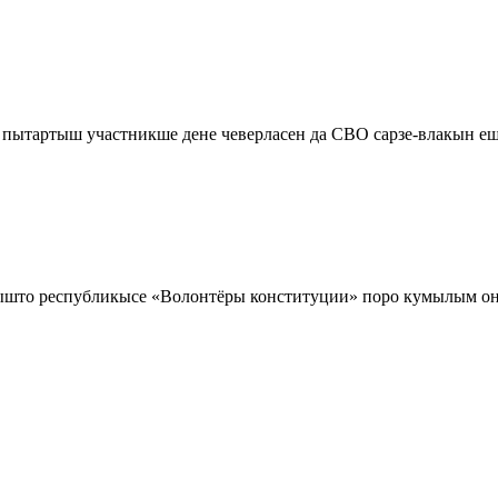
 пытартыш участникше дене чеверласен да СВО сарзе-влакын
што республикысе «Волонтёры конституции» поро кумылым он