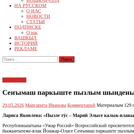
ЙОШКАР-ОЛА
НА РУССКОМ
О НАС
НОВОСТИ
СТАТЬИ
ПОДПИСКЕ
О нас
ВАШКЫЛ
ИСТОРИЙ
РЕКЛАМЕ
Найти:
Кучемыште
Сеҥымаш паркыште пызлым шынден
29.05.2026
Маргарита Иванова
Комментарий
Материалым 129 
Лариса Яковлева: «Пызле тӱс – Марий Элысе калык-влак
Республикыштына «Ужар Россий» Всероссийский просветител
йыжыҥъеҥже-влак Йошкар-Оласе Сеҥымаш паркыште пызлым