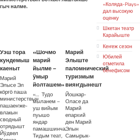
«Коляда-Plays»
гыч налме.
дал высокую
оценку
Шкетан театр
ЛУДАШ ТЕМЛЕНА:
Карайыште
Кеҥеж сезон
Уэш тора
«Шочмо
Марий
Юбилей
кундемыш
марий
Элыште
отметила
каеныт
йылме –
паломнический
бенефисом
ӱмыр
туризмым
Марий
ЛИЙ ПЫРЛЯ
йолташем»
вияҥдынешт
Элысе Эл
кӧргӧ паша
«… Тудо
Йошкар-
министерствын
мыланем –
Оласе да
пашаеҥже-
уш вийым
Марий
влакын
пуышо
епархий
сводный
яндар
ден Марий
отрядышт
памашшинча.
Элын
Йӱдвел
Тидым теат,
Самырык-