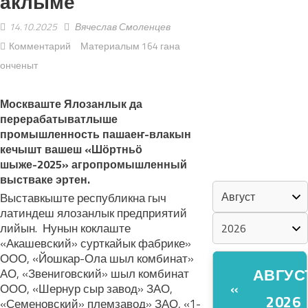
аклыме
14.10.2025
Вячеслав Смоленцев
«ZА МАРИЙ
Комментарий
Материалым 164 гана
ЭЛ»
онченыт
ШКЕНАН-
ВЛАК
Москваште Ялозанлык да
КОКЛАШ
перерабатыватлыше
УШНО
промышленность пашаеҥ-влакын
кечышт вашеш «Шӧртньӧ
шыже-2025» агропромышленный
КАЛЕНДАРЬ
выстваке эртен.
Выставкыште республикна гыч
латиндеш ялозанлык предприятий
лийын. Нунын коклаште
«Акашевский» сурткайык фабрике»
ООО, «Йошкар-Ола шыл комбинат»
АВГУС
АО, «Звениговский» шыл комбинат
«
ООО, «Шернур сыр завод» ЗАО,
2026
«Семеновский» племзавод» ЗАО, «1-