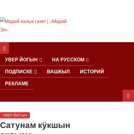
ШКЕНАН КОКЛАШ
УШНО
УВЕР ЙОГЫН
НА РУССКОМ
ПОДПИСКЕ
ВАШКЫЛ
ИСТОРИЙ
РЕКЛАМЕ
ШОЧМО
УВЕР ЙОГЫН
КУНДЕМЫМ
Сатунам кӱкшын
АРАЛАШ
ШОГАЛ