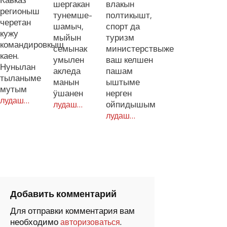
Кавказ
шергакан
влакын
регионыш
тунемше-
полтикышт,
черетан
шамыч,
спорт да
кужу
мыйын
туризм
командировкыш
семынак
министерствыже
каен.
умылен
ваш келшен
Нунылан
акледа
пашам
тыланыме
манын
ыштыме
мутым
ӱшанен
нерген
лудаш…
ойпидышым
лудаш…
лудаш…
Добавить комментарий
Для отправки комментария вам
необходимо
.
авторизоваться