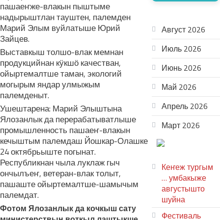
пашаеҥже-влакын пыштыме
АРХИВ
надырыштлан тауштен, палемден
Марий Элым вуйлатыше Юрий
Август 2026
Зайцев.
Июль 2026
Выставкыш толшо-влак мемнан
продукцийнан кӱкшӧ качестван,
Июнь 2026
ойыртемалтше таман, экологий
могырым яндар улмыжым
Май 2026
палемденыт.
Апрель 2026
Ушештарена: Марий Элыштына
Ялозанлык да перерабатыватлыше
Март 2026
промышленность пашаеҥ-влакын
кечыштым палемдаш Йошкар-Олашке
ТЕАТР
24 октябрьыште погынат.
УВЕР
Республикнан чыла луклаж гыч
Кеҥеж тургым
ончылъеҥ, ветеран-влак толыт,
… умбакыже
пашаште ойыртемалтше-шамычым
августышто
палемдат.
шуйна
Фотом Ялозанлык да кочкыш сату
Фестиваль
министерствын воткыл лаштыкше