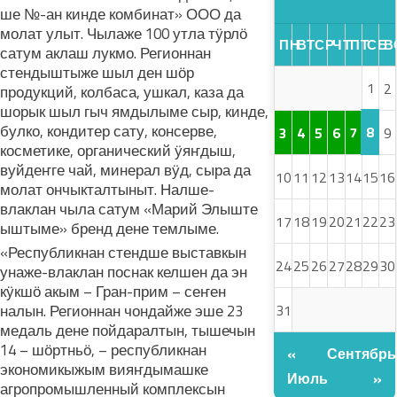
ше №-ан кинде комбинат» ООО да
молат улыт. Чылаже 100 утла тӱрлӧ
ПН
ВТ
СР
ЧТ
ПТ
СБ
В
сатум аклаш лукмо. Регионнан
стендыштыже шыл ден шӧр
1
2
продукций, колбаса, ушкал, каза да
шорык шыл гыч ямдылыме сыр, кинде,
булко, кондитер сату, консерве,
8
3
4
5
6
7
9
косметике, органический ӱяҥдыш,
вуйдеҥге чай, минерал вӱд, сыра да
10
11
12
13
14
15
16
молат ончыкталтыныт. Налше-
влаклан чыла сатум «Марий Элыште
17
18
19
20
21
22
23
ыштыме» бренд дене темлыме.
«Республикнан стендше выставкын
24
25
26
27
28
29
30
унаже-влаклан поснак келшен да эн
кӱкшӧ акым – Гран-прим – сеҥен
31
налын. Регионнан чондайже эше 23
медаль дене пойдаралтын, тышечын
14 – шӧртньӧ, – республикнан
«
Сентябрь
экономикыжым вияҥдымашке
Июль
»
агропромышленный комплексын