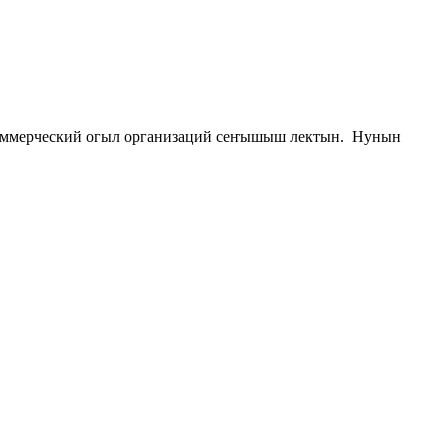
мммерческий огыл организаций сеҥышыш лектын. Нунын