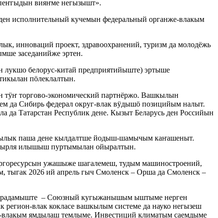
пеҥгыдын вияҥме негызышт».
й ден исполнительный кучемын федеральный органже-влакым
, инноваций проект, здравоохранений, туризм да молодёжь
мше заседанийже эртен.
лукшо белорус-китай предприятийыште) эртыше
тикылан пӧлеклалтын.
н тӱҥ торгово-экономический партнёржо. Вашкылын
м да Сибирь федерал округ-влак вӱдышӧ позицийым налыт.
ьла да Татарстан Республик дене. Кызыт Беларусь ден Российын
кылык паша дене кылдалтше йодыш-шамычым каҥашеныт.
 пырля илышыш пуртымылан ойыралтын.
ергоресурсын ужашыже шагалемеш, тудым машиностроений,
тыгак 2026 ий апрель гыч Смоленск – Орша да Смоленск –
н радамыште – Союзный кугыжанышым ыштыме нерген
егион-влак кокласе вашкылым системе да науко негызеш
ме-влакым ямдылаш темлыме. Инвестиций климатым саемдыме