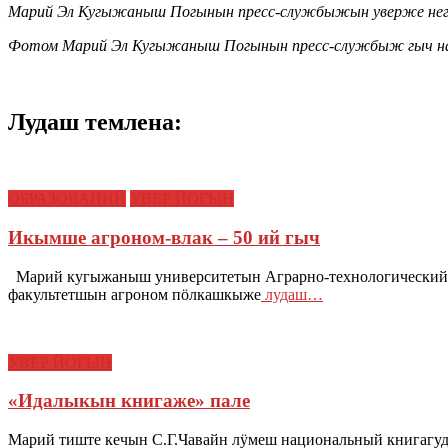
Марий Эл Кугыжаныш Погынын пресс-службыжын уверже негы
Фотом Марий Эл Кугыжаныш Погынын пресс-службыж гыч н
Лудаш темлена:
ОБРАЗОВАНИЙ
УВЕР ЙОГЫН
Икымше агроном-влак – 50 ий гыч
Марий кугыжаныш университетын Аграрно-технологический 
факультетшын агроном пӧлкашкыже
лудаш…
УВЕР ЙОГЫН
«Идалыкын книгаже» пале
Марий тиште кечын С.Г.Чавайн лӱмеш национальный книгагуд