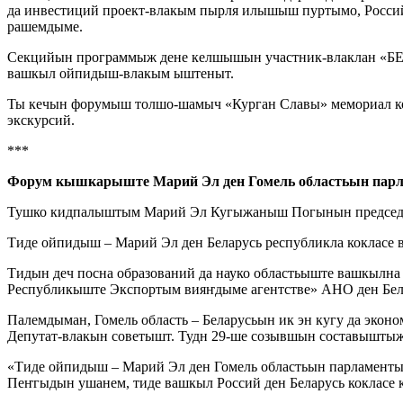
да инвестиций проект-влакым пырля илышыш пуртымо, Росси
рашемдыме.
Секцийын программыж дене келшышын участник-влаклан «БЕЛ
вашкыл ойпидыш-влакым ыштеныт.
Ты кечын форумыш толшо-шамыч «Курган Славы» мемориал ко
экскурсий.
***
Форум кышкарыште Марий Эл ден Гомель областьын пар
Тушко кидпалыштым Марий Эл Кугыжаныш Погынын председат
Тиде ойпидыш – Марий Эл ден Беларусь республикла кокласе
Тидын деч посна образований да науко областьыште вашкылн
Республикыште Экспортым вияҥдыме агентстве» АНО ден Бе
Палемдыман, Гомель область – Беларусьын ик эн кугу да эко
Депутат-влакын советышт. Тудн 29-ше созывшын составыштыже
«Тиде ойпидыш – Марий Эл ден Гомель областьын парламен
Пеҥгыдын ушанем, тиде вашкыл Россий ден Беларусь коклас