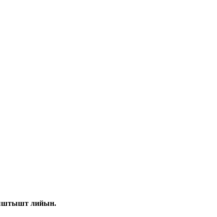
мыштышт лийын.