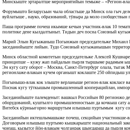
Минскыште эртаралтше мероприятийын темыже – «Регион-вла
Форумышто Беларусьын чыла областьше да Минск ола гыч деле
вуйлатыше , науко, образований, тӱвыра да моло сообществын 
Паша программе почеш икымше кечын участник-влак 10 тема
политике дене кылдалтыныт. Тидын деч посна Союзный кугы
Марий Элын Кугыжаныш Погынжын председательже Михаил В
заседанийыште лийын. Тудо Союзный кугыжанышын территор
Минск областной комитетын председательже Алексей Кушнар
принципше – кужу жап пайдалын пырля тыршыме радамым ышт
Эн кугу сату оборот – Москва, Санкт-Петербург олала, тыгак 
регионлаже-влакын кучем органышт коклаште 250 ойпидыш ул
Погынышо-влак кок элыште верланыше регион-влак кокласе 
Поснак кугу тӱткышым промышленный кооперацийлан, импор
Заседанийыште палемденыт: вашкыл Российын 80 регионжо де
оборудований, куштылго промышленностьын да кочкыш сату 
Витебск кӱрньыгорно маршрутым илышыш пуртымым кугу со
Заседанийын иктешлымашыже почеш, секцийын участникше-
Договорым илышыш пуртымо кышкарыште национальный законо
чоҥаш, кызытсе йӧн-влакым чолганрак шыҥдараш да пырля к