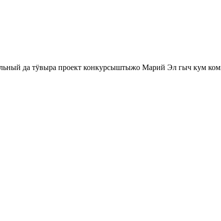
ьный да тӱвыра проект конкурсыштыжо Марий Эл гыч кум ко