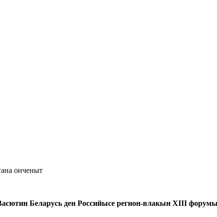
гана онченыт
сютин Беларусь ден Российысе регион-влакын XIII фору