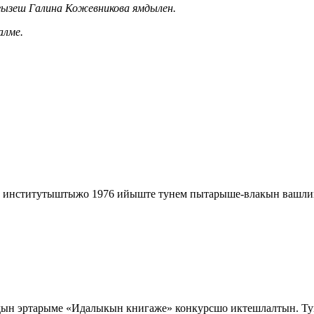
зеш Галина Кожевникова ямдылен.
алме.
институтыштыжо 1976 ийыште тунем пытарыше-влакын вашлий
ын эртарыме «Идалыкын книгаже» конкурсшо иктешлалтын. Туш