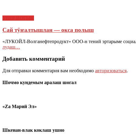
УВЕР ЙОГЫН
Сай тӱҥалтышлан — окса полыш
«ЛУКОЙЛ-Волганефтепродукт» ООО-н тений эртарыме социал
лудаш…
Добавить комментарий
Для отправки комментария вам необходимо
авторизоваться
.
Шочмо кундемым аралаш шогал
«Zа Марий Эл»
Шкенан-влак коклаш ушно