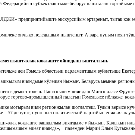
й Федерацийын субъектлаштыже белорус капиталан торгайыме 
ДЖИ» предприятийыште экскурсийым эртареныт, тыгак кок эл
мплекс ончыко пеледышым пыштеныт. А вара нуным поян тӱвыр
ламентышт-влак коклаште ойпидыш ышталтын.
ельже ден Гомель областьын парламентшым вуйлатыше Екатер
 вашкылым вияҥдыме кӱлешан йыжыҥ. Беларусь мемнан регионы
а пеҥгыдемын толеш. Паша кылым вияҥдаш Минск оласе Фрунзе
лорус торгово-промышленный палатын Гомельысе пӧлкаже кок
номике могырым виян регионжылан шотлалтеш. Тудын верысе ку
 – 57 депутат, нуно ныл политический партийын еҥже-влак улы
тышт-влак коклаште вашкылым вияҥдыме у йыжыҥ. Калыкын и
е келшымашым эшеат вияҥда», – палемден Марий Элын Кугыжа