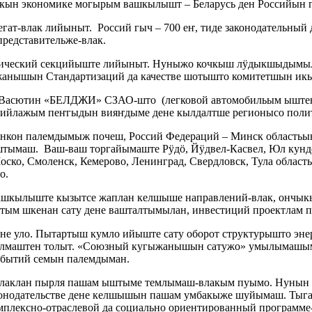
кын экономике могырым вашкылышт – Беларусь ден Российын 
гат-влак лийыныт. Россий гыч – 700 еҥ, тиде законодательны
представительже-влак.
тический секцийыште лийыныт. Нуныжо кочкыш лӱдыкшыдымылык
жанышын Стандартизаций да качестве шотышто комитетшын икы
асютин «БЕЛДЖИ» СЗАО-што (легковой автомобильым ыштен 
ийлажым пеҥгыдын вияҥдыме дене кылдалтше регионысо поли
енкон палемдымыж почеш, Россий Федераций – Минск областьы
ымаш. Ваш-ваш торгайымаште Рӱдӧ, Йӱдвел-Касвел, Юл кунде
Моско, Смоленск, Кемерово, Ленинград, Свердловск, Тула област
о.
вашкылыште кызытсе жаплан келшыше направлений-влак, ончы
тым шкенан сату дене вашталтымылан, инвестиций проектлам
не уло. Пытартыш кумло ийыште сату оборот структурышто эн
алмаштен толыт. «Союзный кугыжанышын сатужо» умылымашым, 
бытий семын палемдыман.
влаклан пырля пашам ыштыме темлымаш-влакым пуымо. Нуны
дательстве дене келшышын пашам умбакыже шуйымаш. Тыгак р
омплексно-отраслевой да социально ориентированный програм