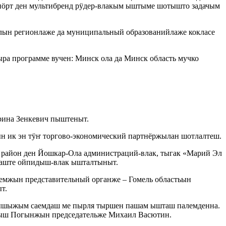
пӧрт ден мультибренд рӱдер-влакым ыштыме шотышто задачым
ын регионлаже да муниципальный образованийлаже кокласе
а программе вучен: Минск ола да Минск область мучко
ина Зенкевич пыштеныт.
н ик эн тӱҥ торгово-экономический партнёржылан шотлалтеш.
 район ден Йошкар-Ола администраций-влак, тыгак «Марий Эл
лаште ойпидыш-влак ышталтыныт.
чемжын представительный органже – Гомель областьын
т.
лышыжым саемдаш ме пырля тыршен пашам ышташ палемденна.
ныш Погынжын председательже Михаил Васютин.