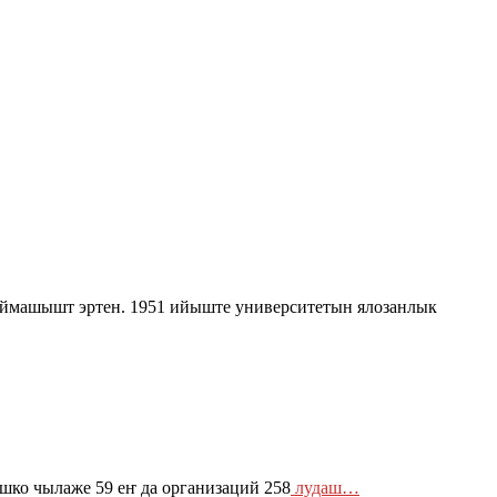
машышт эртен. 1951 ийыште университетын ялозанлык
ко чылаже 59 еҥ да организаций 258
лудаш…