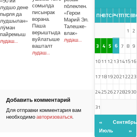
«90 ий
сомылда
пӧлеклен.
лудшо дене
писынрак
«Герои
пырля да
ПН
ВТ
СР
ЧТ
ПТ
СБ
В
ворана.
Марий Эл.
лудшылан»
Паша
Талешке-
лӱман
1
2
верыштыда
влак»
пайремыш
вуйлатыше
лудаш…
лудаш…
вашталт
6
3
4
5
7
8
9
лудаш…
10
11
12
13
14
15
16
17
18
19
20
21
22
23
24
25
26
27
28
29
30
Добавить комментарий
31
Для отправки комментария вам
необходимо
.
авторизоваться
«
Сентябрь
Июль
»