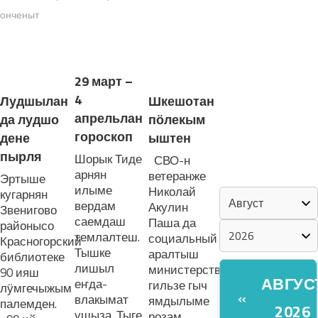
онченыт
«ZА МАРИЙ
ЭЛ»
ЛУДАШ ТЕМЛЕНА:
29 март –
ШКЕНАН-
4
Лудшылан
Шкешотан
ВЛАК
апрельлан
да лудшо
пӧлекым
КОКЛАШ
гороскоп
УШНО
дене
ыштен
пырля
Шорык Тиде
СВО-н
арнян
ветеранже
КАЛЕНДАРЬ
Эртыше
илыме
Николай
кугарнян
вердам
Акулин
Звенигово
саемдаш
Паша да
районысо
темлалтеш.
социальный
Красногорский
Тышке
аралтыш
библиотеке
лишыл
министерствылан
90 ияш
АВГУС
еҥда-
гильзе гыч
лӱмгечыжым
«
влакымат
ямдылыме
палемден.
2026
ушыза. Тыге
розам