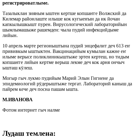
регистрироватлыме.
Тазалыклан зияным ыштен кертше копшаҥге Волжский да
Килемар районлаште илыше кок кугыеҥын да ик йочан
капкылышкышт пурен. Вирусологический лабораторийын
шымлымашыже рашемден: чыла пудий инфекцийдыме
лийын.
10 апрель марте регионыштына пудий энцефалит деч 613 еҥ
прививкым ыштыктен. Вакцинацийым кумылан кажне еҥ
илыме верысе поликлиникыштыже эртен кертеш, но тидым
копшаҥге лийын кертме верыш лекме деч кок арня ончыч
ышташ кӱлеш.
Могыр гыч лукмо пудийым Марий Элын Гигиене да
эпидемиологий рӱдерыштыже тергат. Лабораторий каныш да
пайрем кече деч посна пашам ышта.
М.ИВАНОВА
Фотом интернет гыч налме
Лудаш темлена: