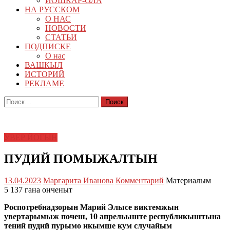
ЙОШКАР-ОЛА
НА РУССКОМ
О НАС
НОВОСТИ
СТАТЬИ
ПОДПИСКЕ
О нас
ВАШКЫЛ
ИСТОРИЙ
РЕКЛАМЕ
Найти:
УВЕР ЙОГЫН
ПУДИЙ ПОМЫЖАЛТЫН
13.04.2023
Маргарита Иванова
Комментарий
Материалым
5 137 гана онченыт
Роспотребнадзорын Марий Элысе виктемжын
увертарымыж почеш, 10 апрельыште республикыштына
тений пудий пурымо икымше кум случайым