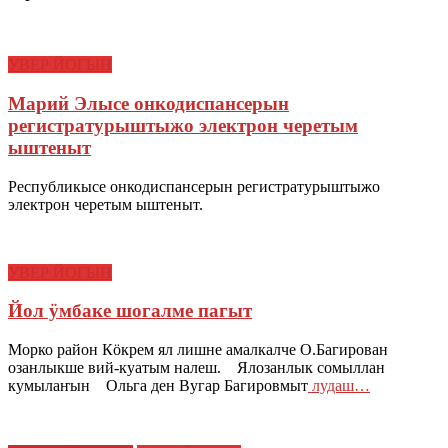
УВЕР ЙОГЫН
Марий Элысе онкодиспансерын
регистратурыштыжо электрон черетым
ыштеныт
Республикысе онкодиспансерын регистратурыштыжо
электрон черетым ыштеныт.
УВЕР ЙОГЫН
Йол ӱмбаке шогалме пагыт
Морко район Кӧкрем ял лишне амалкалче О.Багирован
озанлыкше вий-куатым налеш. Ялозанлык сомыллан
кумылаҥын Ольга ден Вугар Багировмыт
лудаш…