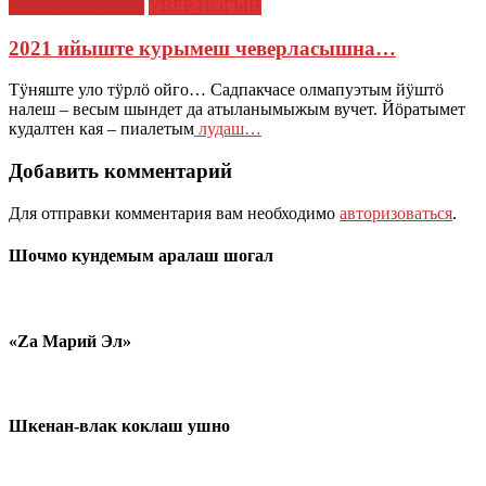
ИЛЫШ ЙЫЖЫҤ
УВЕР ЙОГЫН
2021 ийыште курымеш чеверласышна…
Тӱняште уло тӱрлӧ ойго… Садпакчасе олмапуэтым йӱштӧ
налеш – весым шындет да атыланымыжым вучет. Йӧратымет
кудалтен кая – пиалетым
лудаш…
Добавить комментарий
Для отправки комментария вам необходимо
авторизоваться
.
Шочмо кундемым аралаш шогал
«Zа Марий Эл»
Шкенан-влак коклаш ушно