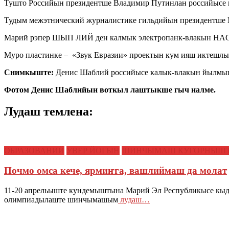
Тушто Российын президентше Владимир Путинлан российысе 
Тудым межэтнический журналистике гильдийын президентше М
Марий рэпер ШЫП ЛИЙ ден калмык электропанк-влакын HAGR
Муро пластинке – «Звук Евразии» проектын кум ияш иктеш
Снимкыште:
Денис Шаблий российысе калык-влакын йылмыш
Фотом Денис Шаблийын воткыл лаштыкше гыч налме.
Лудаш темлена:
ОБРАЗОВАНИЙ
УВЕР ЙОГЫН
ШИНЧЫМАШ КУГОРНЫШ
Почмо омса кече, ярмиҥга, вашлиймаш да молат
11-20 апрельыште кундемыштына Марий Эл Республикысе кыд
олимпиадылаште шинчымашым
лудаш…