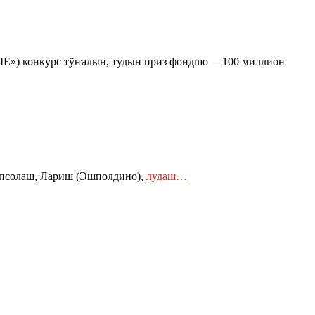
) конкурс тӱҥалын, тудын приз фондшо – 100 миллион
псолаш, Лариш (Эшполдино),
лудаш…