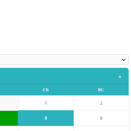
»
СБ
ВС
1
2
8
9