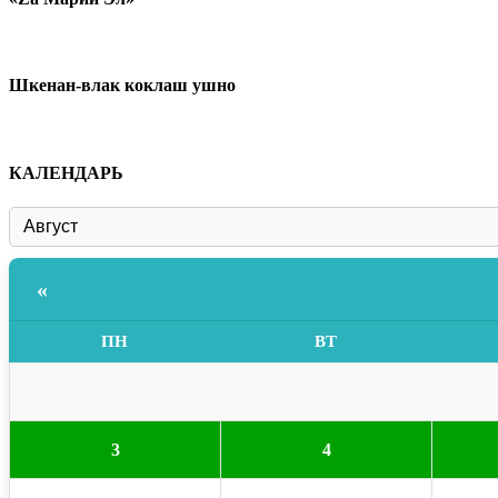
Шкенан-влак коклаш ушно
КАЛЕНДАРЬ
«
ПН
ВТ
3
4