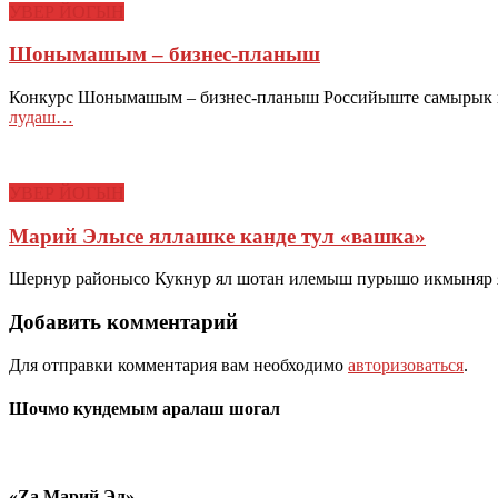
УВЕР ЙОГЫН
Шонымашым – бизнес-планыш
Конкурс Шонымашым – бизнес-планыш Российыште самырык 
лудаш…
УВЕР ЙОГЫН
Марий Элысе яллашке канде тул «вашка»
Шернур районысо Кукнур ял шотан илемыш пурышо икмыняр я
Добавить комментарий
Для отправки комментария вам необходимо
авторизоваться
.
Шочмо кундемым аралаш шогал
«Zа Марий Эл»