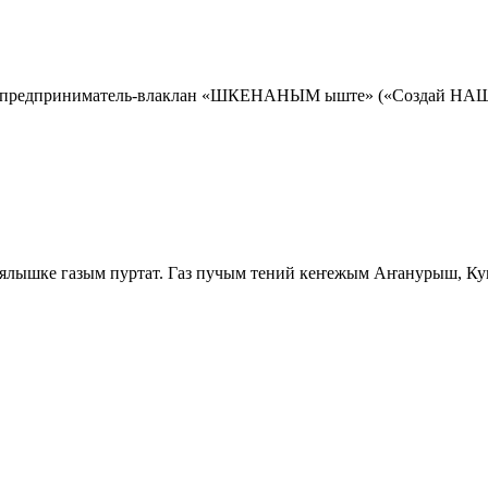
предприниматель-влаклан «ШКЕНАНЫМ ыште» («Создай НАШЕ»
лышке газым пуртат. Газ пучым тений кеҥежым Аҥанурыш, Ку