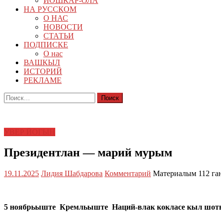
ЙОШКАР-ОЛА
НА РУССКОМ
О НАС
НОВОСТИ
СТАТЬИ
ПОДПИСКЕ
О нас
ВАШКЫЛ
ИСТОРИЙ
РЕКЛАМЕ
Найти:
УВЕР ЙОГЫН
Президентлан — марий мурым
19.11.2025
Лидия Шабдарова
Комментарий
Материалым 112 га
5 ноябрьыште Кремльыште Наций-влак кокласе кыл шоты