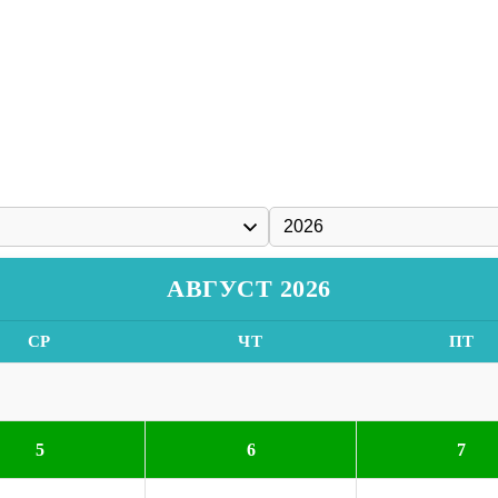
АВГУСТ 2026
СР
ЧТ
ПТ
5
6
7