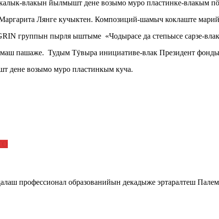
калык-влакын йылмышт дене возымо муро пластинке-влакым пӧ
аргарита Лянге кучыктен. Композиций-шамыч коклаште марий 
IN группын пырля ыштыме «Чодырасе да степьысе сарзе-вла
лымаш пашаже. Тудым Тӱвыра инициативе-влак Президент фо
т дене возымо муро пластинкым куча.
ТО
алаш профессионал образованийын декадыже эртаралтеш Палем