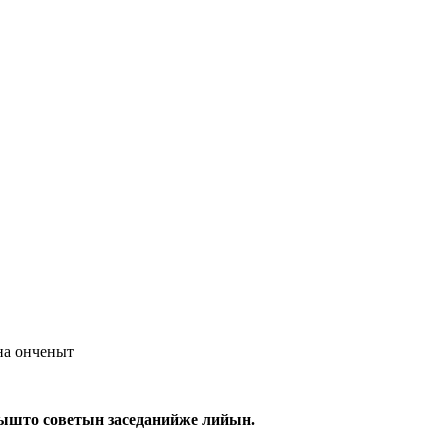
на онченыт
што советын заседанийже лийын.