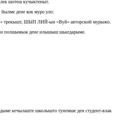
лек шотеш кучыктеныт.
йылме дене кок муро уло:
к» трекышт, ШЫП ЛИЙ-ын «Вуй» авторский мурыжо.
ндын полшымыж дене илышыш шыҥдарыме.
дыме кечылаште школышто тунемше ден студент-влак