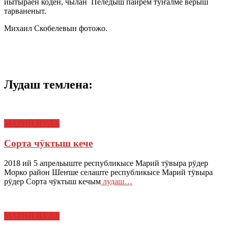
йытыраен коден, чылан Пеледыш пайрем тӱҥалме верыш
тарваненыт.
Михаил Скобелевын фотожо.
Лудаш темлена:
МАРИЙ ЙӰЛА
Сорта чӱктыш кече
2018 ий 5 апрельыште республикысе Марий тӱвыра рӱдер
Морко район Шеҥше селаште республикысе Марий тӱвыра
рӱдер Сорта чӱктыш кечым
лудаш…
МАРИЙ ЙӰЛА