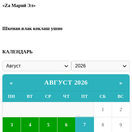
«Zа Марий Эл»
Шкенан-влак коклаш ушно
КАЛЕНДАРЬ
АВГУСТ 2026
«
»
ПН
ВТ
СР
ЧТ
ПТ
СБ
ВС
1
2
7
3
4
5
6
8
9