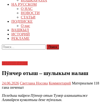
ЙОШКАР-ОЛА
НА РУССКОМ
О НАС
НОВОСТИ
СТАТЬИ
ПОДПИСКЕ
О нас
ВАШКЫЛ
ИСТОРИЙ
РЕКЛАМЕ
Найти:
МАРИЙ ЙӰЛА
Пӱнчер отыш – шулыкым налаш
24.06.2026
Светлана Носова
Комментарий
Материалым 118
гана онченыт
Пеледыш пайрем Пӱнчер отын Тумер аланыштыже
Агавайрем кумалтыш дене тӱҥалын.