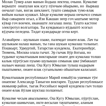
Молан Тумер алан манын йодыш лектеш, очыни. Кумалме
верыште онапулан кок кугу пӱнчым ойырымо, но йырваш
ончалат гын, вигак шекланет, тушто самырык тумо-влак
вийым налын кушкыт. Ынде кумалме верыш ончычсо семын
йыр савырнен огыл, а Изи Какшан эҥер гоч ыштыме мотор
кӱвар гоч вончен, иканаште логалаш лиеш. Тушто кастене
электротул волгалтара. Ты кумдыкысо вӱдыштӧ эсогыл
вӱдчача пеледеш. Тидат куандарыде огеш керт.
Агавайрем – шулыкын озаже, палемдат онаеҥ-влак. Лач ты
шулыкым налаш манын, ты гана шукын кумалаш толыныт.
Пошкырт, Удмуртий, Татарстан кундемла, Екатеринбург,
Тюмень, Москва олала гычат. Эр гычак йӱр йогыш, но
тудымат кумалтышым виктарыше онаеҥ ден кумалаш толшо
калык пӱртӱсын пуымо шулыкшо семынак шке ӱмбакышт
нальыч манаш лиеш. Ош Кугу Юмылан тулыш надырым
пыштымеке, онаеҥ-влак сугыньлымо ойыштым каласышт.
Кумалтышым республикысе Марий юмыйӱла ушемын тӱҥ
онаеҥже Александр Таныгин виктарен. Тудлан республикысе
икмыняр район, тыгак Российысе марий кундемла гыч толшо
онаеҥ-влак йӱлам шукташ полшеныт.
Кумалме чесым авызлымеке, Ош Кугу Юмылан, пӱртӱслан,
кумалше-шамычлан, икте-весылан тауштымеке, аланым