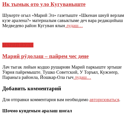
Ик тымык ото уло Кугуваныште
Шукерте огыл «Марий Эл» газетыште «Шкенан шнуй верлам
кузе аралена?» материалым савыктыме деч вара редакцийыш
Медведево район Кугуван ялын
лудаш…
МАРИЙ ЙӰЛА
Марий рӱдолаш – пайрем чес дене
Лач тыгак лийын кодшо рушарнян Марий паркыште эртыше
Ӱярня пайремыште. Тушко Советский, У Торъял, Кужэҥер,
Параньга районла, Йошкар-Ола гыч
лудаш…
Добавить комментарий
Для отправки комментария вам необходимо
авторизоваться
.
Шочмо кундемым аралаш шогал