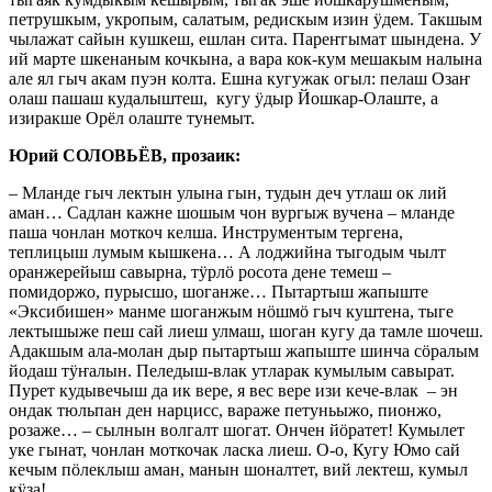
петрушкым, укропым, салатым, редискым изин ӱдем. Такшым
чылажат сайын кушкеш, ешлан сита. Пареҥгымат шындена. У
ий марте шкенаным кочкына, а вара кок-кум мешакым налына
але ял гыч акам пуэн колта. Ешна кугужак огыл: пелаш Озаҥ
олаш пашаш кудалыштеш, кугу ӱдыр Йошкар-Олаште, а
изиракше Орёл олаште тунемыт.
Юрий СОЛОВЬЁВ, прозаик:
– Мланде гыч лектын улына гын, тудын деч утлаш ок лий
аман… Садлан кажне шошым чон вургыж вучена – мланде
паша чонлан моткоч келша. Инструментым тергена,
теплицыш лумым кышкена… А лоджийна тыгодым чылт
оранжерейыш савырна, тӱрлӧ росота дене темеш –
помидоржо, пурысшо, шоганже… Пытартыш жапыште
«Эксибишен» манме шоганжым нӧшмӧ гыч куштена, тыге
лектышыже пеш сай лиеш улмаш, шоган кугу да тамле шочеш.
Адакшым ала-молан дыр пытартыш жапыште шинча сӧралым
йодаш тӱҥалын. Пеледыш-влак утларак кумылым савырат.
Пурет кудывечыш да ик вере, я вес вере изи кече-влак – эн
ондак тюльпан ден нарцисс, вараже петуньыжо, пионжо,
розаже… – сылнын волгалт шогат. Ончен йӧратет! Кумылет
уке гынат, чонлан моткочак ласка лиеш. О-о, Кугу Юмо сай
кечым пӧлеклыш аман, манын шоналтет, вий лектеш, кумыл
кӱза!..