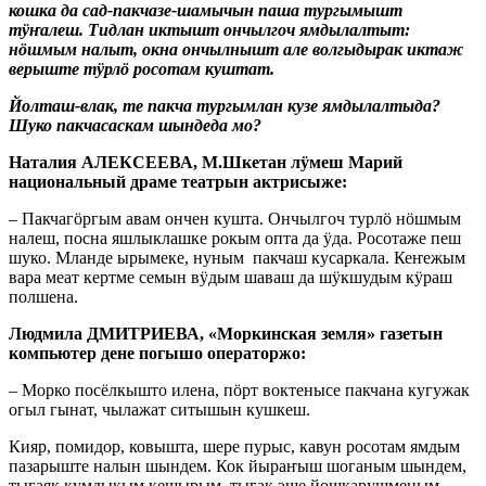
кошка да сад-пакчазе-шамычын паша тургымышт
тӱҥалеш. Тидлан иктышт ончылгоч ямдылалтыт:
нӧшмым налыт, окна ончылнышт але волгыдырак иктаж
верыште тӱрлӧ росотам куштат.
Йолташ-влак, те пакча тургымлан кузе ямдылалтыда?
Шуко пакчасаскам шындеда мо?
Наталия АЛЕКСЕЕВА, М.Шкетан лӱмеш Марий
национальный драме театрын актрисыже:
– Пакчагӧргым авам ончен кушта. Ончылгоч турлӧ нӧшмым
налеш, посна яшлыклашке рокым опта да ӱда. Росотаже пеш
шуко. Мланде ырымеке, нуным пакчаш кусаркала. Кеҥежым
вара меат кертме семын вӱдым шаваш да шӱкшудым кӱраш
полшена.
Людмила ДМИТРИЕВА, «Моркинская земля» газетын
компьютер дене погышо операторжо:
– Морко посёлкышто илена, пӧрт воктенысе пакчана кугужак
огыл гынат, чылажат ситышын кушкеш.
Кияр, помидор, ковышта, шере пурыс, кавун росотам ямдым
пазарыште налын шындем. Кок йыраҥыш шоганым шындем,
тыгаяк кумдыкым кешырым, тыгак эше йошкарушменым,