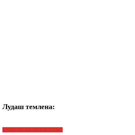
Лудаш темлена:
КУЛЬТУР ДА ИСКУССТВО