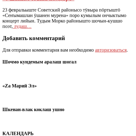
23 февральыште Советский районысо тӱвыра пӧртыштӧ
«Сеҥымашлан ӱшанен мурена» поро кумылым ончыктымо
концерт лийын. Тудым Морко районышто шочын-кушшо
поэт,
лудаш…
Добавить комментарий
Для отправки комментария вам необходимо
авторизоваться
.
Шочмо кундемым аралаш шогал
«Zа Марий Эл»
Шкенан-влак коклаш ушно
КАЛЕНДАРЬ