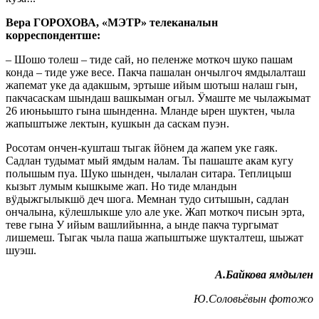
Вера ГОРОХОВА, «МЭТР» телеканалын
корреспондентше:
– Шошо толеш – тиде сай, но пеленже моткоч шуко пашам
конда – тиде уже весе. Пакча пашалан ончылгоч ямдылалташ
жапемат уке да адакшым, эртыше ийым шотыш налаш гын,
пакчасаскам шындаш вашкыман огыл. Ӱмаште ме чылажымат
26 июньышто гына шынденна. Мланде ырен шуктен, чыла
жапыштыже лектын, кушкын да саскам пуэн.
Росотам ончен-кушташ тыгак йӧнем да жапем уке гаяк.
Садлан тудымат мый ямдым налам. Ты пашаште акам кугу
полышым пуа. Шуко шынден, чылалан ситара. Теплицыш
кызыт лумым кышкыме жап. Но тиде мландын
вӱдыжгылыкшӧ деч шога. Мемнан тудо ситышын, садлан
ончалына, кӱлешлыкше уло але уке. Жап моткоч писын эрта,
теве гына У ийым вашлийынна, а ынде пакча тургымат
лишемеш. Тыгак чыла паша жапыштыже шукталтеш, шыжат
шуэш.
А.Байкова ямдылен
Ю.Соловьёвын фотожо