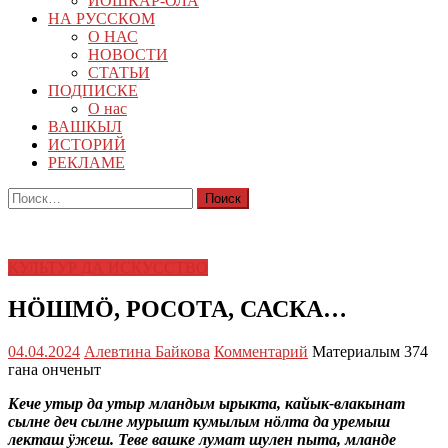
ЙОШКАР-ОЛА
НА РУССКОМ
О НАС
НОВОСТИ
СТАТЬИ
ПОДПИСКЕ
О нас
ВАШКЫЛ
ИСТОРИЙ
РЕКЛАМЕ
Найти:
КУЛЬТУР ДА ИСКУССТВО
НӦШМӦ, РОСОТА, САСКА…
04.04.2024
Алевтина Байкова
Комментарий
Материалым 374
гана онченыт
Кече утыр да утыр мландым ырыкта, кайык-влакынат
сылне деч сылне мурышт кумылым нӧлта да уремыш
лекташ ӱжеш. Теве вашке лумат шулен пыта, мланде