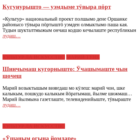
Кугунурышто — уэмдыме тӱвыра пӧрт
«Культур» национальный проект полшымо дене Оршанке
районысо тӱвыра пӧртыштӧ уэмден олмыктымо паша кая.
Тудын шукталтмыжым ончаш кодшо кечылаште республикын
лудаш…
КУЛЬТУР ДА ИСКУССТВО
МАРИЙ ТӰНЯ
Шинчымаш кугорнышто: Ӱчашымаште чын
шочеш
Марий возыктышым вияҥдаш мо кӱлеш: марий чон, шке
калыкым, пошкудо калыкым йӧратымаш, йылме шижмаш…
Марий йылмына газетлаште, телевиденийыште, тӱвыраште
лудаш…
КУЛЬТУР ДА ИСКУССТВО
«Ӱшаным огына йомдаре»