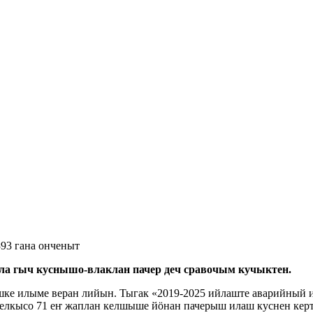
93 гана онченыт
а гыч куснышо-влаклан пачер деч сравочым кучыктен.
 шке илыме веран лийын. Тыгак «2019-2025 ийлаште аварийный
селкысо 71 еҥ жаплан келшыше йӧнан пачерыш илаш куснен ке