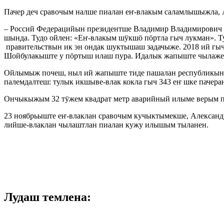
Пачер деч сравочым налше пиалан еҥ-влакым саламлышыжла, 
– Россий Федерацийын президентше Владимир Владимирович
шында. Тудо ойлен: «Еҥ-влакым шӱкшӧ пӧртла гыч лукман». 
правительствын ик эн ондак шуктышаш задачыже. 2018 ий гыч
Шойбулакыште у пӧртыш илаш пура. Идалык жапыште чылаже 1
Ойлымыж почеш, ныл ий жапыште тиде пашалан республикын б
палемдалтеш: тулык икшыве-влак кокла гыч 343 еҥ шке пачер
Ончыкыжым 32 тӱжем квадрат метр аварийный илыме верым 
23 ноябрьыште еҥ-влаклан сравочым кучыктымекше, Александр
лийше-влаклан чылаштлан пиалан кужу илышым тыланен.
Лудаш темлена: