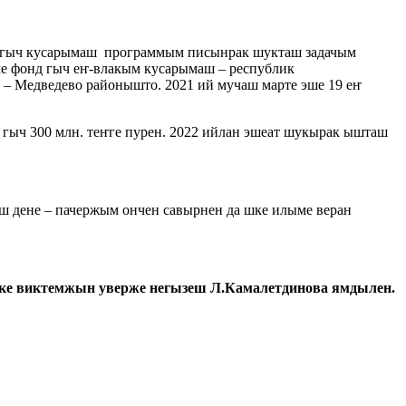
а гыч кусарымаш программым писынрак шукташ задачым
е фонд гыч еҥ-влакым кусарымаш – республик
– Медведево районышто. 2021 ий мучаш марте эше 19 еҥ
ыч 300 млн. теҥге пурен. 2022 ийлан эшеат шукырак ышташ
ш дене – пачержым ончен савырнен да шке илыме веран
ке виктемжын уверже негызеш Л.Камалетдинова ямдылен.