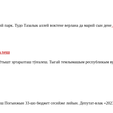
 парк. Тудо Тазалык аллей воктене верлана да марий сын дене
алеш
ётышт эртаралташ тӱҥалеш. Тыгай темлымашым республикым 
 Погынжын 33-шо бюджет сесийже лийын. Депутат-влак «2023