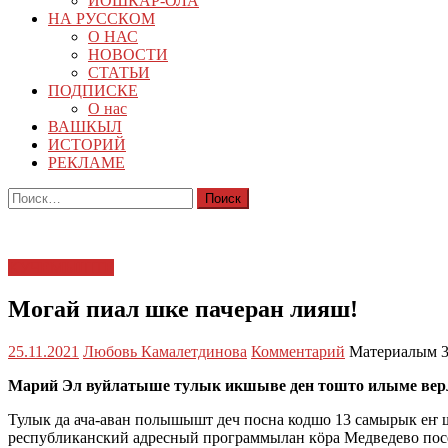
ЙОШКАР-ОЛА
НА РУССКОМ
О НАС
НОВОСТИ
СТАТЬИ
ПОДПИСКЕ
О нас
ВАШКЫЛ
ИСТОРИЙ
РЕКЛАМЕ
Найти:
КУЧЕМЫШТЕ
Могай пиал шке пачеран лияш!
25.11.2021
Любовь Камалетдинова
Комментарий
Материалым 3
Марий Эл вуйлатыше тулык икшыве ден тошто илыме верл
Тулык да ача-аван полышышт деч посна кодшо 13 самырык еҥ
республиканский адресный программылан кӧра Медведево по