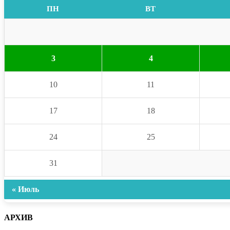
ПН
ВТ
3
4
10
11
17
18
24
25
31
« Июль
АРХИВ