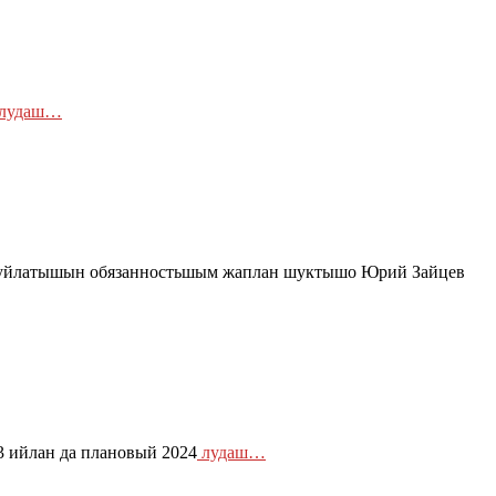
лудаш…
вуйлатышын обязанностьшым жаплан шуктышо Юрий Зайцев
 ийлан да плановый 2024
лудаш…