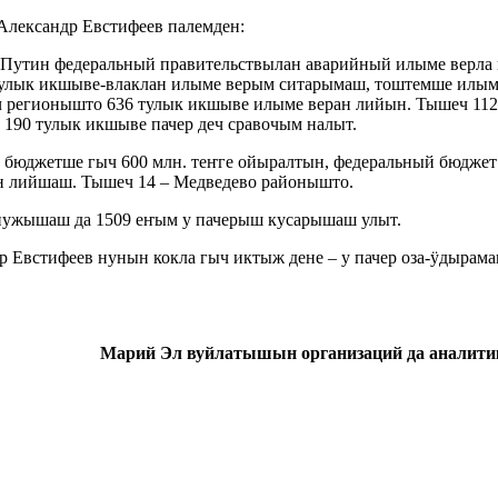
Александр Евстифеев палемден:
 Путин федеральный правительствылан аварийный илыме верл
Тулык икшыве-влаклан илыме верым ситарымаш, тоштемше илым
 регионышто 636 тулык икшыве илыме веран лийын. Тышеч 112 
90 тулык икшыве пачер деч сравочым налыт.
юджетше гыч 600 млн. теҥге ойыралтын, федеральный бюджет г
ан лийшаш. Тышеч 14 – Медведево районышто.
пужышаш да 1509 еҥым у пачерыш кусарышаш улыт.
 Евстифеев нунын кокла гыч иктыж дене – у пачер оза-ӱдырама
Марий Эл вуйлатышын организаций да аналити