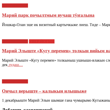
КУЧЕМЫШТЕ
Марий парк почылтмым вучаш тӱҥалына
Йошкар-Олан эше ик визитный картычкыже лиеш. Тиде – Марий
КУЧЕМЫШТЕ
УВЕР ЙОГЫН
Марий Элыште «Кугу перемен» толкын вийым н
Марий Элыште «Кугу перемен» толкыныш ушнышо-влакын сл
дек
лудаш…
КУЧЕМЫШТЕ
Ончыл верыште – калыкын илышыже
1 декабрьыште Марий Элын шымше гана чумырымо Кугыжаныш
Добавить комментарий