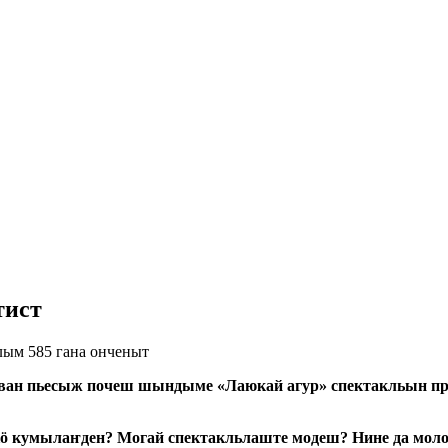
ртист
ым 585 гана онченыт
ван пьесыж почеш шындыме «Лаюкай агур» спектакльын п
кӧ кумылаҥден? Могай спектакльлаште модеш? Нине да мол