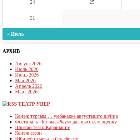
24
25
31
« Июль
АРХИВ
Август 2026
Июль 2026
Июнь 2026
Май 2026
Апрель 2026
Март 2026
ТЕАТР УВЕР
Кеҥеж тургым … умбакыже августышто шуйна
Фестиваль «Коляда-Plays» дал высокую оценку
Шкетан театр Карайыште
Кеҥеж сезон
Юбилей отметила бенефисом