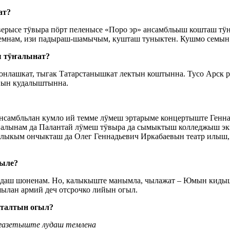
ат?
ерысе тӱвыра пӧрт пеленысе «Поро эр» ансамбльыш кошташ тӱ
емнам, изи падыраш-шамычым, кушташ туныктен. Кушмо семын 
ш тӱҥалынат?
айонлашкат, тыгак Татарстанышкат лектын коштынна. Тусо Арск
ийын кудалыштынна.
самбльлан кумло ий темме лӱмеш эртарыме концертыште Генна
лынам да Палантай лӱмеш тӱвыра да сымыктыш колледжыш экз
лыкым ончыкташ да Олег Геннадьевич Иркабаевын театр илыш,
ыле?
кодаш шоненам. Но, калыкыште манымла, чылажат – Юмын кид
ылан армий деч отсрочко лийын огыл.
талтын огыл?
 газетыште лудаш темлена