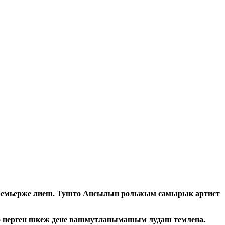
ремьерже лиеш. Тушто Ансылын рольжым самырык артист
о нерген шкеж дене вашмутланымашым лудаш темлена.