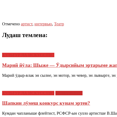
Отмечено
артист
,
интервью
,
Театр
Лудаш темлена:
КУЛЬТУР ДА ИСКУССТВО
Марий йӱла: Шыже — Ӱдырсийым эртарыме жа
Марий ӱдыр-влак эн сылне, эн мотор, эн чевер, эн лывырге, э
КУЛЬТУР ДА ИСКУССТВО
СЫМЫКТЫШ
Шапкин лӱмеш конкурс кунам эртен?
Кумдан чапланыше флейтист, РСФСР-ын сулло артистше В.Ш