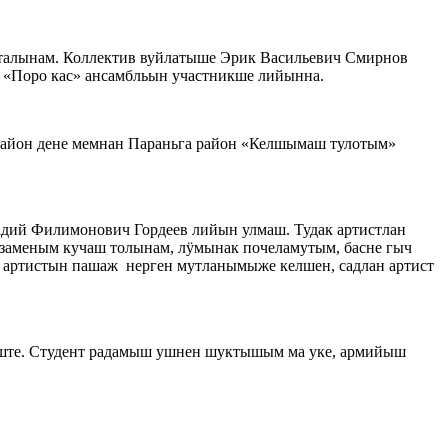
ҥалынам. Коллектив вуйлатыше Эрик Васильевич Смирнов
«Поро кас» ансамбльын участникше лийынна.
 район дене мемнан Параньга район «Келшымаш тулотым»
дий Филимонович Гордеев лийын улмаш. Тудак артистлан
аменым кучаш толынам, лӱмынак почеламутым, басне гыч
 артистын пашаж нерген мутланымыже келшен, садлан артист
ыште. Студент радамыш ушнен шуктышым ма уке, армийыш