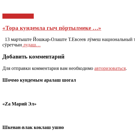
СЫМЫКТЫШ
«Тора кундемла гыч пӧртылмеке …»
13 мартыште Йошкар-Олаште Т.Евсеев лӱмеш национальный т
сӱретчын
лудаш…
Добавить комментарий
Для отправки комментария вам необходимо
авторизоваться
.
Шочмо кундемым аралаш шогал
«Zа Марий Эл»
Шкенан-влак коклаш ушно