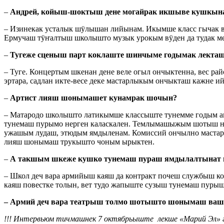
–
Андрей, койыш-шоктыш дене могайрак икшыве кушкын
– Изинекак усталык шӱлышан лийынам. Икымше класс гычак в
Ермучаш тӱҥалтыш школышто музык урокым вӱден да тудак м
–
Тугеже сценыш парт коклаште шинчыме годымак лекта
– Туге. Концертым шкенан дене веле огыл ончыктенна, вес р
эртара, садлан икте-весе деке мастарлыкым ончыкташ кажне 
–
Артист лияш шонымашет кунамрак шочын?
– Матародо школышто латикымше классыште тунемме годым ан
тунемаш пурымо нерген каласкален. Темлымашыжым шотыш на
ужашым лудаш, этюдым ямдыленам. Комиссий ончылно мастар
лияш шонымаш трукышто чоным ырыктен.
–
А такшым шкеже кушко тунемаш пураш ямдылалтынат 
– Школ деч вара армийыш каяш да контракт почеш службыш 
каяш повестке толын, вет тудо жапыште сузыш тунемаш пурыш
– Армий деч вара театрыш толмо шотышто шонымаш ваш
!!! Интервьюм тичмашнек 7 октябрьыште лекше «Марий Эл»