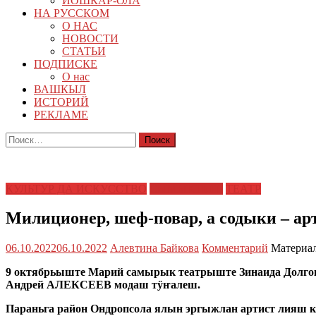
ЙОШКАР-ОЛА
НА РУССКОМ
О НАС
НОВОСТИ
СТАТЬИ
ПОДПИСКЕ
О нас
ВАШКЫЛ
ИСТОРИЙ
РЕКЛАМЕ
Найти:
КУЛЬТУР ДА ИСКУССТВО
СЫМЫКТЫШ
ТЕАТР
Милиционер, шеф-повар, а содыки – а
06.10.2022
06.10.2022
Алевтина Байкова
Комментарий
Материал
9 октябрьыште Марий самырык театрыште Зинаида Долго
Андрей АЛЕКСЕЕВ модаш тӱҥалеш.
Параньга район Ондропсола ялын эргыжлан артист лияш 