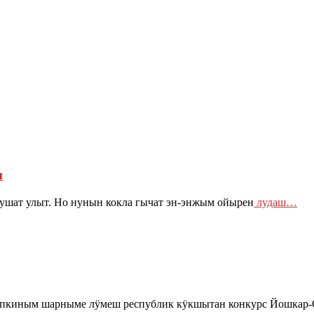
п
н ушат улыт. Но нунын кокла гычат эн-энжым ойырен
лудаш…
апкиным шарныме лӱмеш республик кӱкшытан конкурс Йошкар-