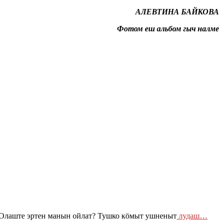
АЛЕВТИНА БАЙКОВА
Фотом еш альбом гыч налме
Олаште эртен манын ойлат? Тушко кӧмыт ушненыт
лудаш…