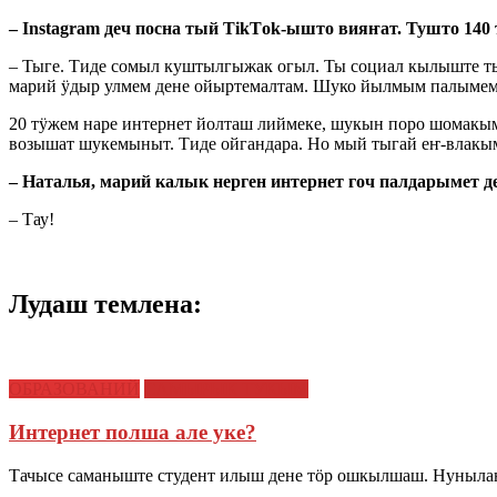
–
Instagram
деч посна тый
Tik
Т
ok
-ышто вияҥат. Тушто 140 
– Тыге. Тиде сомыл куштылгыжак огыл. Ты социал кылыште 
марий ӱдыр улмем дене ойыртемалтам. Шуко йылмым палымем
20 тӱжем наре интернет йолташ лиймеке, шукын поро шомакым
возышат шукемыныт. Тиде ойгандара. Но мый тыгай еҥ-влак
– Наталья, марий калык нерген интернет гоч палдарымет
– Тау!
Лудаш темлена:
ОБРАЗОВАНИЙ
САМЫРЫК ТУКЫМ
Интернет полша але уке?
Тачысе саманыште студент илыш дене тӧр ошкылшаш. Нуныла