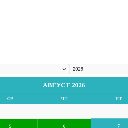
АВГУСТ 2026
СР
ЧТ
ПТ
7
5
6