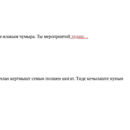
зе-влакым чумыра. Ты мероприятий
лудаш…
члан кертмышт семын полшен шогат. Тиде кечылаште нунын