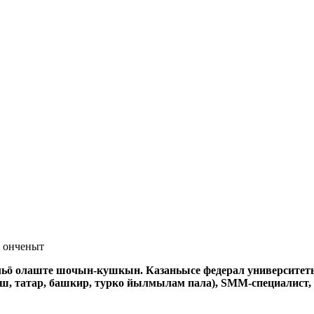
 онченыт
ьӧ олаште шочын-кушкын. Казаньысе федерал университе
уш, татар, башкир, турко йылмылам пала), SММ-специалис