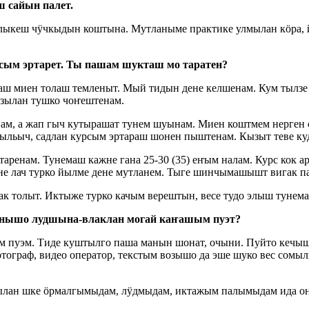
 сайын палет.
налыкеш чӱчкыдын коштына. Мутланыме практике улмылан кӧра
ым эртарет. Ты пашам шукташ мо таратен?
аш миен толаш темленыт. Мый тидын дене келшенам. Кум тыл
зылан тушко чоҥештенам.
м, а жап гыч кутырашат тунем шуынам. Миен коштмем нерген 
ыльыч, садлан курсым эртараш шонен пыштенам. Кызыт теве к
ренам. Тунемаш кажне гана 25-30 (35) еҥым налам. Курс кок 
не лач турко йылме дене мутланем. Тыге шинчымашышт вигак п
 толыт. Иктыже турко качым верештын, весе тудо элыш тунем
нышо лудшына-влаклан могай каҥашым пуэт?
 пуэм. Тиде куштылго паша манын шонат, очыни. Пуйто кечышт
тограф, видео оператор, текстым возышо да эше шуко вес сом
лан шке ӧрмалгымыдам, лӱдмыдам, иктажым палымыдам ида о