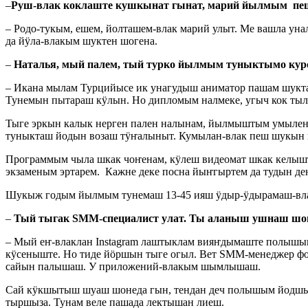
–
Руш-влак коклаште кушкынат гынат, марий йылмым пеш
– Родо-тукым, ешем, йолташем-влак марий улыт. Ме вашла у
да йӱла-влакым шуктен шогена.
–
Наталья, мый палем, тый турко йылмым туныктымо курс
– Икана мылам Турцийысе ик унагудыш аниматор пашам шукт
Тунемын пытараш кӱлын. Но дипломым налмеке, угыч кок тыл
Тыге эркын калык нерген пален налынам, йылмыштым умылена
туныкташ йодын возаш тӱҥалыныт. Кумылан-влак пеш шукын 
Программым чыла шкак чоҥенам, кӱлеш видеомат шкак келышта
экзаменым эртарем. Кажне деке посна йыҥгыртем да тудын де
Шукыж годым йылмым тунемаш 13-45 ияш ӱдыр-ӱдырамаш-влак
–
Тый тыгак
S
ММ-специалист улат. Ты аланыш ушнаш шо
– Мый еҥ-влаклан Instagram лаштыклам вияҥдымаште полышым
кӱсеныште. Но тиде йӧршын тыге огыл. Вет SММ-менеджер фо
сайын палышаш. У приложений-влакым шымлышаш.
Сай кӱкшытыш шуаш шонеда гын, тендан деч полышым йодшы
тыршыза. Тунам веле пашада лектышан лиеш.