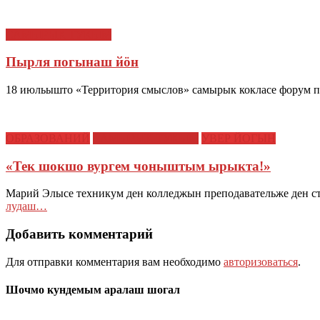
САМЫРЫК ТУКЫМ
Пырля погынаш йӧн
18 июльышто «Территория смыслов» самырык кокласе форум п
ОБРАЗОВАНИЙ
САМЫРЫК ТУКЫМ
УВЕР ЙОГЫН
«Тек шокшо вургем чоныштым ырыкта!»
Марий Элысе техникум ден колледжын преподавательже ден 
лудаш…
Добавить комментарий
Для отправки комментария вам необходимо
авторизоваться
.
Шочмо кундемым аралаш шогал