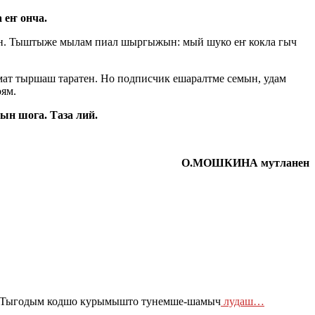
 еҥ онча.
ан. Тыштыже мылам пиал шыргыжын: мый шуко еҥ кокла гыч
мат тыршаш таратен. Но подписчик ешаралтме семын, удам
ям.
ын шога. Таза лий.
О.МОШКИНА мутланен
е. Тыгодым кодшо курымышто тунемше-шамыч
лудаш…