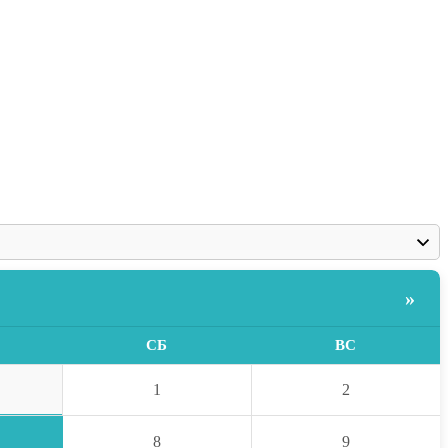
»
СБ
ВС
1
2
8
9