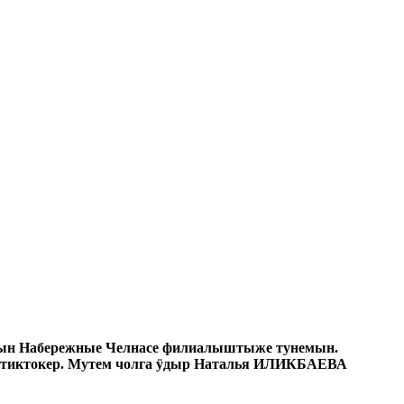
тын Набережные Челнасе филиалыштыже тунемын.
т, тиктокер. Мутем чолга ӱдыр Наталья ИЛИКБАЕВА