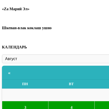
«Zа Марий Эл»
Шкенан-влак коклаш ушно
КАЛЕНДАРЬ
«
ПН
ВТ
3
4