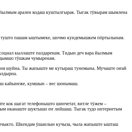
, йылмым арален кодаш куштылгырак. Тыгак тӱвырам шымлена
зе тушто пашам ыштымеке, шочмо кундемышкем пӧртылынам.
социал кыллаште палдаренам. Тидын деч вара йылмым
удымшо тӱшкам чумыренам.
арня шуйна. Ты жапыште ме кутыраш тунемына. Мучаште оҥай
алдырна.
аш кайынеже, кумшын – вес шонымаш.
е кок шагат телефонышто шинчетат, витле тӱжем –
ылым иканаште шуктышо еҥ лийшаш. Тыгак тудо интернетым
нчыкто. Шкендам ӱшанлын кучыза, чыла жапыште ышташ