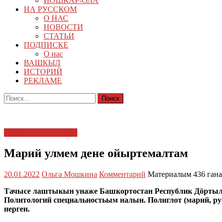
ЙОШКАР-ОЛА
НА РУССКОМ
О НАС
НОВОСТИ
СТАТЬИ
ПОДПИСКЕ
О нас
ВАШКЫЛ
ИСТОРИЙ
РЕКЛАМЕ
Найти:
САМЫРЫК ТУКЫМ
Марий улмем дене ойыртемалтам
20.01.2022
Ольга Мошкина
Комментарий
Материалым 436 гана
Тачысе лаштыкын унаже Башкортостан Республик Дӧртыл
Политологий специальностьым налын. Полиглот (марий, р
нерген.