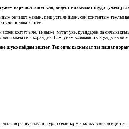
тӱжем наре йолташет уло, видеот-влакымат шӱдӧ тӱжем утла
тыйым ончышт манын, пеш уста лийман, сай контентым темлым
ат сай йӧным ыштен.
 возен колтат ыле. Тидыже, мутат уке, куандарен да ончыкыжы
ым лаштыкем гыч кораҥдем. Южгунам возымыштым уждымыла ко
 дене шуко пайдам ыштет. Тек ончыкыжымат ты пашат вораҥ
н чыла вере шуктыман: тӱрлӧ семинарже, конкурсшо, лекцийж