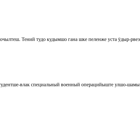
очылтеш. Тений тудо кудымшо гана шке пеленже уста ӱдыр-рве
студентше-влак специальный военный операцийыште улшо-шамы