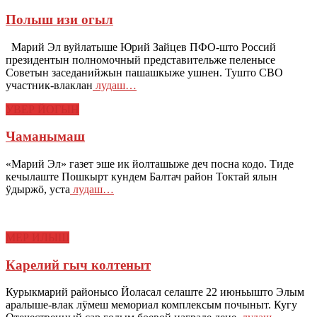
Полыш изи огыл
Марий Эл вуйлатыше Юрий Зайцев ПФО-што Россий
президентын полномочный представительже пеленысе
Советын заседанийжын пашашкыже ушнен. Тушто СВО
участник-влаклан
лудаш…
УВЕР ЙОГЫН
Чаманымаш
«Марий Эл» газет эше ик йолташыже деч посна кодо. Тиде
кечылаште Пошкырт кундем Балтач район Токтай ялын
ӱдыржӧ, уста
лудаш…
МЕР ИЛЫШ
Карелий гыч колтеныт
Курыкмарий районысо Йоласал селаште 22 июньышто Элым
аралыше-влак лӱмеш мемориал комплексым почыныт. Кугу