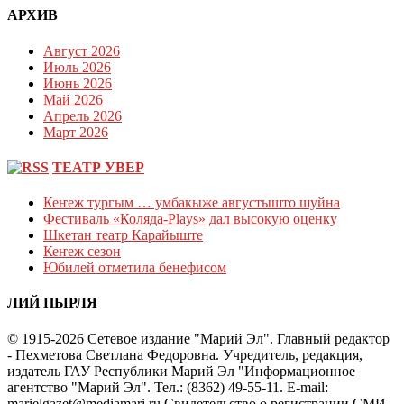
АРХИВ
Август 2026
Июль 2026
Июнь 2026
Май 2026
Апрель 2026
Март 2026
ТЕАТР УВЕР
Кеҥеж тургым … умбакыже августышто шуйна
Фестиваль «Коляда-Plays» дал высокую оценку
Шкетан театр Карайыште
Кеҥеж сезон
Юбилей отметила бенефисом
ЛИЙ ПЫРЛЯ
© 1915-2026 Сетевое издание "Марий Эл". Главный редактор
- Пехметова Светлана Федоровна. Учредитель, редакция,
издатель ГАУ Республики Марий Эл "Информационное
агентство "Марий Эл". Тел.: (8362) 49-55-11. E-mail:
marielgazet@mediamari.ru Свидетельство о регистрации СМИ