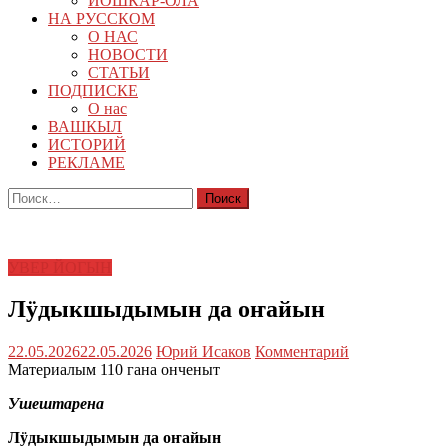
ЙОШКАР-ОЛА
НА РУССКОМ
О НАС
НОВОСТИ
СТАТЬИ
ПОДПИСКЕ
О нас
ВАШКЫЛ
ИСТОРИЙ
РЕКЛАМЕ
Найти:
УВЕР ЙОГЫН
Лӱдыкшыдымын да оҥайын
22.05.2026
22.05.2026
Юрий Исаков
Комментарий
Материалым 110 гана онченыт
Ушештарена
Лӱдыкшыдымын да оҥайын