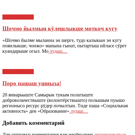
УВЕР ЙОГЫН
Шочмо йылмын кӱлешлыкше моткоч кугу
«Шочмо йылме мыланна эн шерге, тудо калыкын эн кугу
поянлыкше, чонжо» манына гынат, пытартыш ийласе сӱрет
куандарыше огыл. Мо
лудаш…
УВЕР ЙОГЫН
Поро пашаш ушныза!
20 январьыште Самырык тукым полатыште
добровольчествыште (волонтёрствышто) полышым пуышо
регионысо ресурс рӱдер почылтын. Тиде паша «Социальная
активность» ден «Образование»
лудаш…
Добавить комментарий
Для отправки комментария вам необходимо
авторизоваться
.