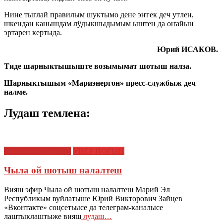
Нине тыглай правилым шуктымо дене эҥгек деч утлен,
шкендан канышдам лӱдыкшыдымым ыштен да оҥайын
эртарен кертыда.
Юрий ИСАКОВ.
Тиде шарныктышыште возымымат шотыш налза.
Шарныктышым «Мариэнергон» пресс-службыж деч
налме.
Лудаш темлена:
МАРИЙ ЭЛ : ТАЧЕ
УВЕР ЙОГЫН
Чыла ой шотыш налалтеш
Вияш эфир Чыла ой шотыш налалтеш Марий Эл
Республикым вуйлатыше Юрий Викторович Зайцев
«Вконтакте» соцсетьысе да телеграм-каналысе
лаштыклаштыже вияш
лудаш…