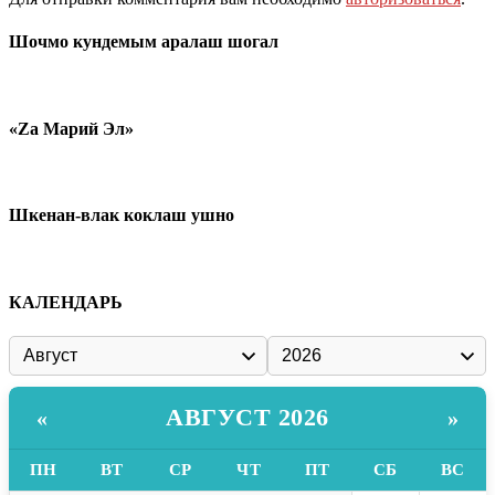
Шочмо кундемым аралаш шогал
«Zа Марий Эл»
Шкенан-влак коклаш ушно
КАЛЕНДАРЬ
АВГУСТ 2026
«
»
ПН
ВТ
СР
ЧТ
ПТ
СБ
ВС