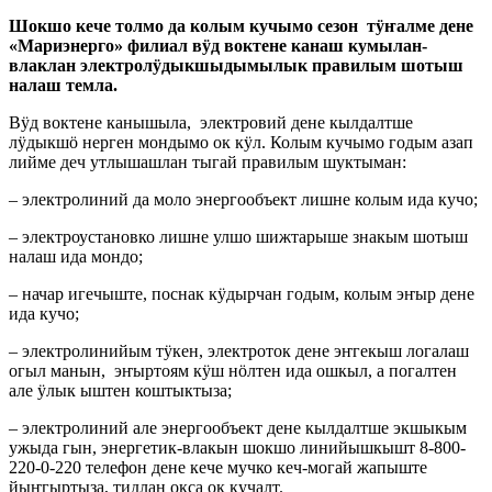
Шокшо кече толмо да колым кучымо сезон тӱҥалме дене
«Мариэнерго» филиал вӱд воктене канаш кумылан-
влаклан электролӱдыкшыдымылык правилым шотыш
налаш темла.
Вӱд воктене канышыла, электровий дене кылдалтше
лӱдыкшӧ нерген мондымо ок кӱл. Колым кучымо годым азап
лийме деч утлышашлан тыгай правилым шуктыман:
– электролиний да моло энергообъект лишне колым ида кучо;
– электроустановко лишне улшо шижтарыше знакым шотыш
налаш ида мондо;
– начар игечыште, поснак кӱдырчан годым, колым эҥыр дене
ида кучо;
– электролинийым тӱкен, электроток дене эҥгекыш логалаш
огыл манын, эҥыртоям кӱш нӧлтен ида ошкыл, а погалтен
але ӱлык ыштен коштыктыза;
– электролиний але энергообъект дене кылдалтше экшыкым
ужыда гын, энергетик-влакын шокшо линийышкышт 8-800-
220-0-220 телефон дене кече мучко кеч-могай жапыште
йыҥгыртыза, тидлан окса ок кучалт.