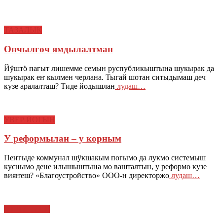
ТАЗАЛЫК
Ончылгоч ямдылалтман
Йӱштӧ пагыт лишемме семын руспубликыштына шукырак да
шукырак еҥ кылмен черлана. Тыгай шотан ситыдымаш деч
кузе аралалташ? Тиде йодышлан
лудаш…
УВЕР ЙОГЫН
У реформылан – у корным
Пеҥгыде коммунал шӱкшакым погымо да лукмо системыш
куснымо дене илышыштына мо вашталтын, у реформо кузе
вияҥеш? «Благоустройство» ООО-н директоржо
лудаш…
МЕДИЦИНЕ