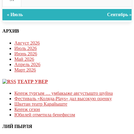
« Июль
Сентябрь »
АРХИВ
Август 2026
Июль 2026
Июнь 2026
Май 2026
Апрель 2026
Март 2026
ТЕАТР УВЕР
Кеҥеж тургым … умбакыже августышто шуйна
Фестиваль «Коляда-Plays» дал высокую оценку
Шкетан театр Карайыште
Кеҥеж сезон
Юбилей отметила бенефисом
ЛИЙ ПЫРЛЯ