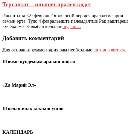
Тергалтат – илышет арален кодет
Элыштына 3-9 февраль Онкологий чер деч аралалтме арня
семын эрта. Тудо 4 февральыште палемдалтше Рак ваштареш
кучедалме тӱнямбал кечылан
лудаш…
Добавить комментарий
Для отправки комментария вам необходимо
авторизоваться
.
Шочмо кундемым аралаш шогал
«Zа Марий Эл»
Шкенан-влак коклаш ушно
КАЛЕНДАРЬ