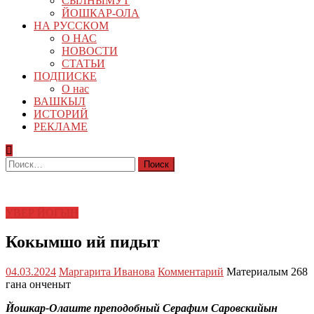
СЫЛНЫМУТ
ЙОШКАР-ОЛА
НА РУССКОМ
О НАС
НОВОСТИ
СТАТЬИ
ПОДПИСКЕ
О нас
ВАШКЫЛ
ИСТОРИЙ
РЕКЛАМЕ
Найти:
УВЕР ЙОГЫН
Кокымшо ий пидыт
04.03.2024
Маргарита Иванова
Комментарий
Материалым 268
гана онченыт
Йошкар-Олаште преподобный Серафим Саровскийын