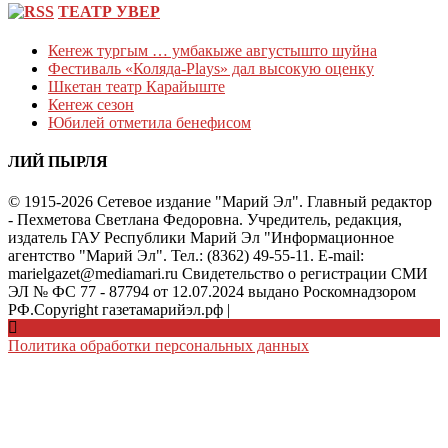
ТЕАТР УВЕР
Кеҥеж тургым … умбакыже августышто шуйна
Фестиваль «Коляда-Plays» дал высокую оценку
Шкетан театр Карайыште
Кеҥеж сезон
Юбилей отметила бенефисом
ЛИЙ ПЫРЛЯ
© 1915-2026 Сетевое издание "Марий Эл". Главный редактор
- Пехметова Светлана Федоровна. Учредитель, редакция,
издатель ГАУ Республики Марий Эл "Информационное
агентство "Марий Эл". Тел.: (8362) 49-55-11. E-mail:
marielgazet@mediamari.ru Свидетельство о регистрации СМИ
ЭЛ № ФС 77 - 87794 от 12.07.2024 выдано Роскомнадзором
РФ.Copyright газетамарийэл.рф
|
Политика обработки персональных данных