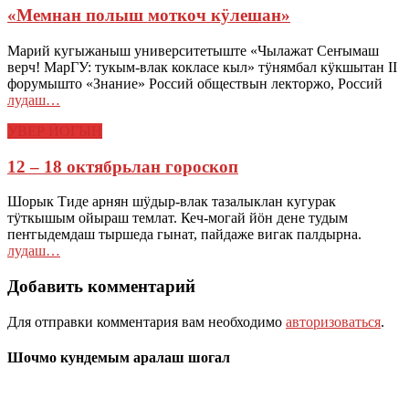
«Мемнан полыш моткоч кӱлешан»
Марий кугыжаныш университетыште «Чылажат Сеҥымаш
верч! МарГУ: тукым-влак кокласе кыл» тӱнямбал кӱкшытан II
форумышто «Знание» Россий обществын лекторжо, Россий
лудаш…
УВЕР ЙОГЫН
12 – 18 октябрьлан гороскоп
Шорык Тиде арнян шӱдыр-влак тазалыклан кугурак
тӱткышым ойыраш темлат. Кеч-могай йӧн дене тудым
пеҥгыдемдаш тыршеда гынат, пайдаже вигак палдырна.
лудаш…
Добавить комментарий
Для отправки комментария вам необходимо
авторизоваться
.
Шочмо кундемым аралаш шогал