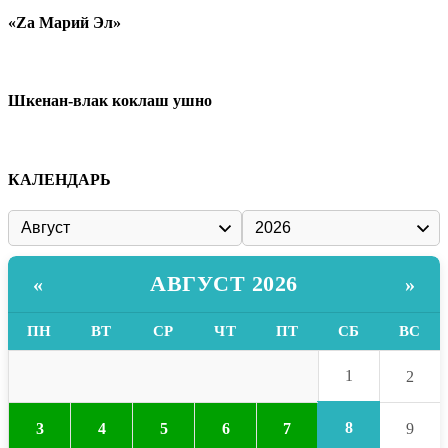
«Zа Марий Эл»
Шкенан-влак коклаш ушно
КАЛЕНДАРЬ
АВГУСТ 2026
«
»
ПН
ВТ
СР
ЧТ
ПТ
СБ
ВС
1
2
8
3
4
5
6
7
9