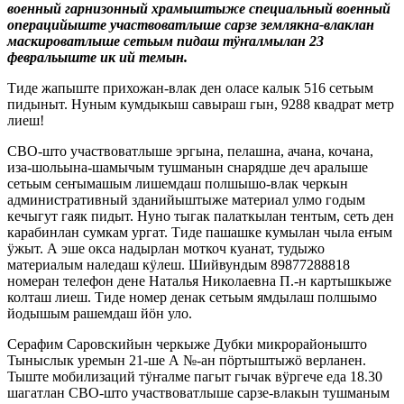
военный гарнизонный храмыштыже специальный военный
операцийыште участвоватлыше сарзе землякна-влаклан
маскироватлыше сетьым пидаш тӱҥалмылан 23
февральыште ик ий темын.
Тиде жапыште прихожан-влак ден оласе калык 516 сетьым
пидыныт. Нуным кумдыкыш савыраш гын, 9288 квадрат метр
лиеш!
СВО-што участвоватлыше эргына, пелашна, ачана, кочана,
иза-шольына-шамычым тушманын снарядше деч аралыше
сетьым сеҥымашым лишемдаш полшышо-влак черкын
административный зданийыштыже материал улмо годым
кечыгут гаяк пидыт. Нуно тыгак палаткылан тентым, сеть ден
карабинлан сумкам ургат. Тиде пашашке кумылан чыла еҥым
ӱжыт. А эше окса надырлан моткоч куанат, тудыжо
материалым наледаш кӱлеш. Шийвундым 89877288818
номеран телефон дене Наталья Николаевна П.-н картышкыже
колташ лиеш. Тиде номер денак сетьым ямдылаш полшымо
йодышым рашемдаш йӧн уло.
Серафим Саровскийын черкыже Дубки микрорайонышто
Тыныслык уремын 21-ше А №-ан пӧртыштыжӧ верланен.
Тыште мобилизаций тӱҥалме пагыт гычак вӱргече еда 18.30
шагатлан СВО-што участвоватлыше сарзе-влакын тушманым