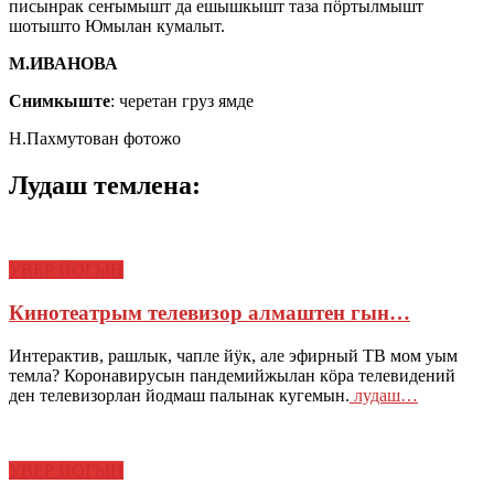
писынрак сеҥымышт да ешышкышт таза пӧртылмышт
шотышто Юмылан кумалыт.
М.ИВАНОВА
Снимкыште
: черетан груз ямде
Н.Пахмутован фотожо
Лудаш темлена:
УВЕР ЙОГЫН
Кинотеатрым телевизор алмаштен гын…
Интерактив, рашлык, чапле йӱк, але эфирный ТВ мом уым
темла? Коронавирусын пандемийжылан кӧра телевидений
ден телевизорлан йодмаш палынак кугемын.
лудаш…
УВЕР ЙОГЫН